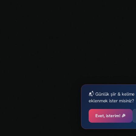
📬 Günlük şiir & kelime 
eklenmek ister misiniz?
Evet, isterim! 🎉