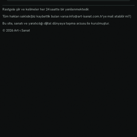
Rastgele şiir ve kelimeler her 24 saatte bir yenilenmektedir.
Tüm hakları saklıdır.(biz kaybettik bulan varsa info@art-isanat.com.tr'ye mail atabilir mi?)
Bu site, sanatı ve yaratıcılığı dijital dünyaya taşıma arzusu ile kurulmuştur.
© 2026 Art-ı Sanat