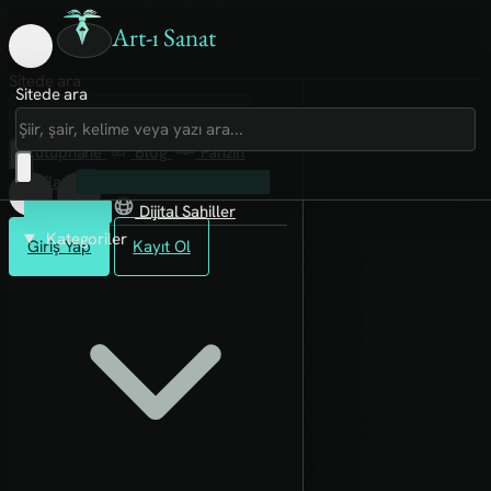
Art-ı Sanat
Sitede ara
Sitede ara
Art-ı Sosyal
İmece
Kütüphane
Blog
Fanzin
Rafları
İnternetten Aşırdığımız
Fotoğraflar
Dijital Sahiller
Kategoriler
Giriş Yap
Kayıt Ol