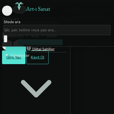
Art-ı Sanat
Sitede ara
Sitede ara
Art-ı Sosyal
İmece
Kütüphane
Blog
Fanzin
Rafları
İnternetten Aşırdığımız
Fotoğraflar
Dijital Sahiller
Kategoriler
Giriş Yap
Kayıt Ol