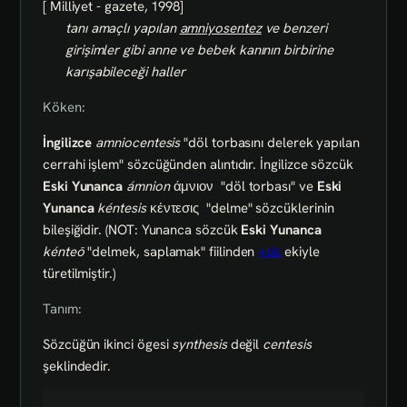
[ Milliyet - gazete, 1998]
tanı amaçlı yapılan
amniyosentez
ve benzeri
girişimler gibi anne ve bebek kanının birbirine
karışabileceği haller
Köken:
İngilizce
amniocentesis
"döl torbasını delerek yapılan
cerrahi işlem" sözcüğünden alıntıdır. İngilizce sözcük
Eski Yunanca
ámnion
άμνιον
"döl torbası" ve
Eski
Yunanca
kéntesis
κέντεσις
"delme" sözcüklerinin
bileşiğidir. (NOT: Yunanca sözcük
Eski Yunanca
kénteō
"delmek, saplamak" fiilinden
+sis
ekiyle
türetilmiştir.)
Tanım:
Sözcüğün ikinci ögesi
synthesis
değil
centesis
şeklindedir.