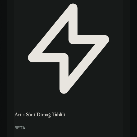
Art-ı Sûni Dimağ Tahlili
BETA