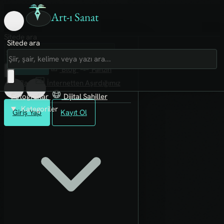
Art-ı Sanat
Sitede ara
Sitede ara
Art-ı Sosyal
İmece
Kütüphane
Blog
Fanzin
Rafları
İnternetten Aşırdığımız
Fotoğraflar
Dijital Sahiller
Kategoriler
Giriş Yap
Kayıt Ol