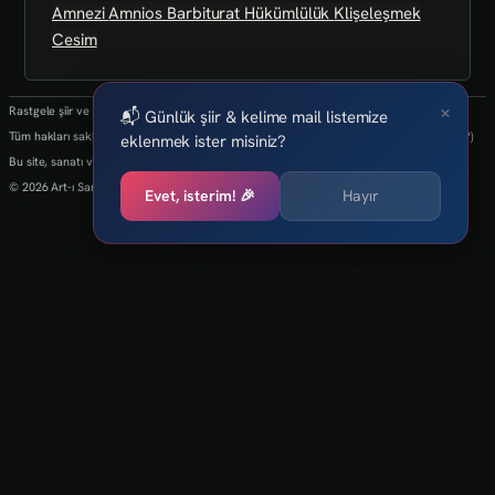
Amnezi
Amnios
Barbiturat
Hükümlülük
Klişeleşmek
Cesim
×
Rastgele şiir ve kelimeler her 24 saatte bir yenilenmektedir.
📬 Günlük şiir & kelime mail listemize
Tüm hakları saklıdır.(biz kaybettik bulan varsa info@art-isanat.com.tr'ye mail atabilir mi?)
eklenmek ister misiniz?
Bu site, sanatı ve yaratıcılığı dijital dünyaya taşıma arzusu ile kurulmuştur.
© 2026 Art-ı Sanat
Evet, isterim! 🎉
Hayır