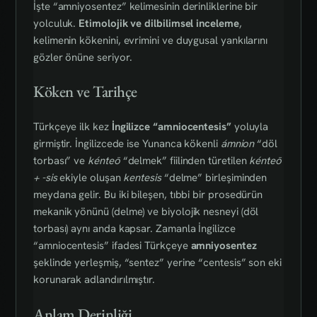
İşte “amniyosentez” kelimesinin derinliklerine bir
yolculuk.
Etimolojik ve dilbilimsel inceleme
,
kelimenin kökenini, evrimini ve duygusal yankılarını
gözler önüne seriyor.
Köken ve Tarihçe
Türkçeye ilk kez
İngilizce “amniocentesis”
yoluyla
girmiştir. İngilizcede ise Yunanca kökenli
ámnion
“döl
torbası” ve
kénteō
“delmek” fiilinden türetilen
kénteō
+ -sis
ekiyle oluşan
kentesis
“delme” birleşiminden
meydana gelir. Bu iki bileşen, tıbbi bir prosedürün
mekanik yönünü (delme) ve biyolojik nesneyi (döl
torbası) aynı anda kapsar. Zamanla İngilizce
“amniocentesis” ifadesi Türkçeye
amniyosentez
şeklinde yerleşmiş, “sentez” yerine “centesis” son eki
korunarak adlandırılmıştır.
Anlam Derinliği