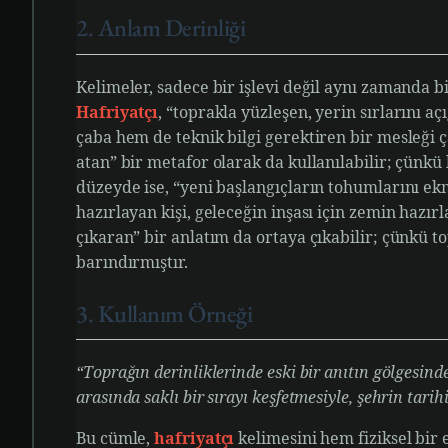
2. Anlam Derinliği
Kelimeler, sadece bir işlevi değil aynı zamanda bi
Hafriyatçı
, “toprakla yüzleşen, yerin sırlarını aç
çaba hem de teknik bilgi gerektiren bir mesleği ç
atan” bir metafor olarak da kullanılabilir; çünkü 
düzeyde ise, “yeni başlangıçların tohumlarını ek
hazırlayan kişi, geleceğin inşası için zemin hazırla
çıkaran” bir anlatım da ortaya çıkabilir; çünkü to
barındırmıştır.
3. Kullanım Örneği
“Toprağın derinliklerinde eski bir anıtın gölgesinde
arasında saklı bir sırayı keşfetmesiyle, şehrin tarihi
Bu cümle,
hafriyatçı
kelimesini hem fiziksel bir 