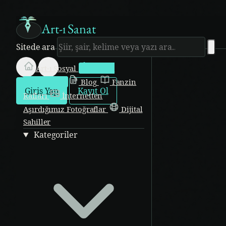
Art-ı Sanat
Sitede ara
Art-ı Sosyal
İmece
Kütüphane
Blog
Fanzin
Giriş Yap
Kayıt Ol
Rafları
İnternetten
Aşırdığımız Fotoğraflar
Dijital
Sahiller
Kategoriler