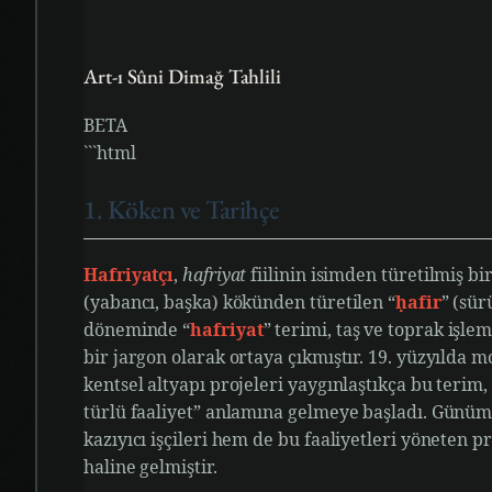
Art-ı Sûni Dimağ Tahlili
BETA
```html
1. Köken ve Tarihçe
Hafriyatçı
,
hafriyat
fiilinin isimden türetilmiş b
(yabancı, başka) kökünden türetilen “
ḥafir
” (sü
döneminde “
hafriyat
” terimi, taş ve toprak işle
bir jargon olarak ortaya çıkmıştır. 19. yüzyılda m
kentsel altyapı projeleri yaygınlaştıkça bu terim, 
türlü faaliyet” anlamına gelmeye başladı. Günüm
kazıyıcı işçileri hem de bu faaliyetleri yöneten 
haline gelmiştir.