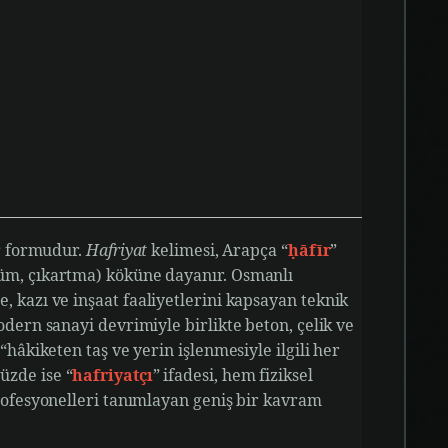
ir formudur.
Hafriyat
kelimesi, Arapça “
ḥāfīr
”
rüm, çıkartma) köküne dayanır. Osmanlı
me, kazı ve inşaat faaliyetlerini kapsayan teknik
odern sanayi devrimiyle birlikte beton, çelik ve
“hâkiketen taş ve yerin işlenmesiyle ilgili her
üzde ise “
hafriyatçı
” ifadesi, hem fiziksel
profesyonelleri tanımlayan geniş bir kavram