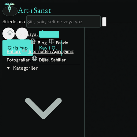
Art-ı Sanat
Sitede ara
Art-ı Sosyal
İmece
Kütüphane
Blog
Fanzin
Giriş Yap
Kayıt Ol
Rafları
İnternetten Aşırdığımız
Fotoğraflar
Dijital Sahiller
Kategoriler