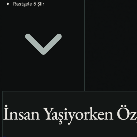
Rastgele 5 Şiir
İnsan Yaşiyorken Ö