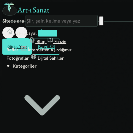
Art-ı Sanat
Sitede ara
Art-ı Sosyal
İmece
Kütüphane
Blog
Fanzin
Giriş Yap
Kayıt Ol
Rafları
İnternetten Aşırdığımız
Fotoğraflar
Dijital Sahiller
Kategoriler