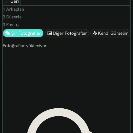
← Geri
1
Arkaplan
2
Düzenle
3
Paylaş
🎭 Şiir Fotoğrafları
🖼 Diğer Fotoğraflar
📤 Kendi Görselim
Fotoğraflar yükleniyor…