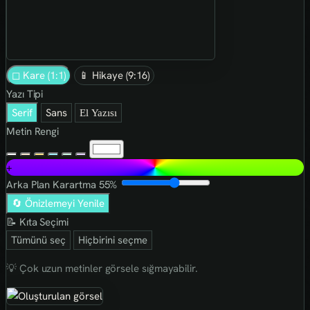
◻ Kare (1:1)
📱 Hikaye (9:16)
Yazı Tipi
Serif
Sans
El Yazısı
Metin Rengi
+
Arka Plan Karartma
55%
🔄 Önizlemeyi Yenile
📝 Kıta Seçimi
Tümünü seç
Hiçbirini seçme
💡 Çok uzun metinler görsele sığmayabilir.