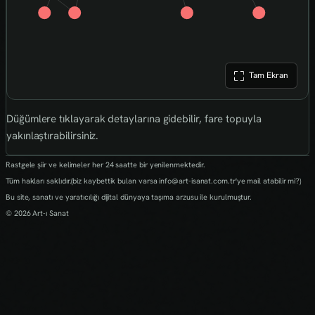
Tam Ekran
Düğümlere tıklayarak detaylarına gidebilir, fare topuyla
yakınlaştırabilirsiniz.
Rastgele şiir ve kelimeler her 24 saatte bir yenilenmektedir.
Tüm hakları saklıdır.(biz kaybettik bulan varsa info@art-isanat.com.tr'ye mail atabilir mi?)
Bu site, sanatı ve yaratıcılığı dijital dünyaya taşıma arzusu ile kurulmuştur.
© 2026 Art-ı Sanat