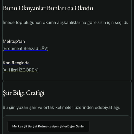
Bunu Okuyanlar Bunları da Okudu
İmece topluluğunun okuma alışkanlıklarına göre sizin için seçildi.
Mektup'tan
(Ercüment Behzad LÂV)
Kan Renginde
(A. Hicri İZGÖREN)
Şiir Bilgi Grafiği
Bu şiiri yazan şair ve ortak kelimeler üzerinden edebiyat ağı.
Merkez Şiir
Bu Şair
Kelime
Kesişen Şiirler
Diğer Şairler