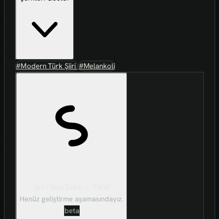
#Modern Türk Şiiri
#Melankoli
Art-ı Sûni Zekâ — Tahlil
Henüz geliştirme aşamasındayız.
beta