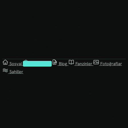
Sosyal
Kütüphane
Blog
Fanzinler
Fotoğraflar
Sahiller