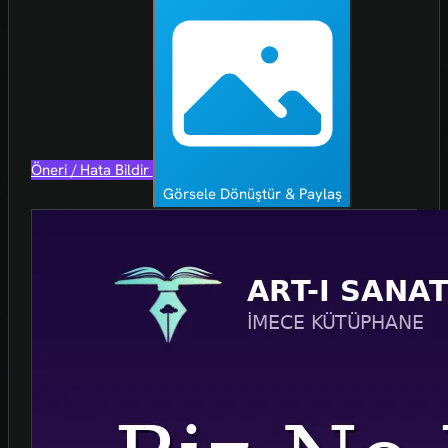
Öneri / Hata Bildir
Görsele Dönüştür & Paylaş