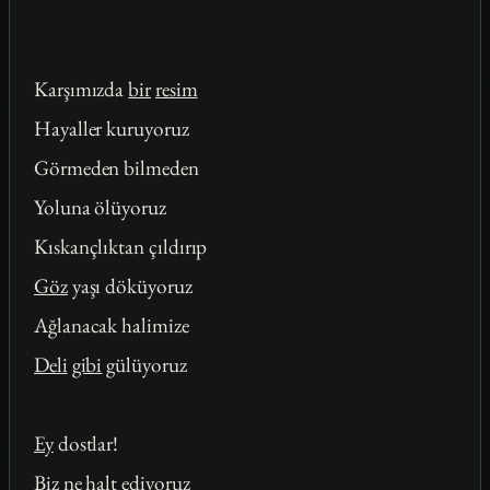
Karşımızda
bir
resim
Hayaller kuruyoruz
Görmeden bilmeden
Yoluna ölüyoruz
Kıskançlıktan çıldırıp
Göz
yaşı döküyoruz
Ağlanacak halimize
Deli
gibi
gülüyoruz
Ey
dostlar!
Biz ne
halt
ediyoruz