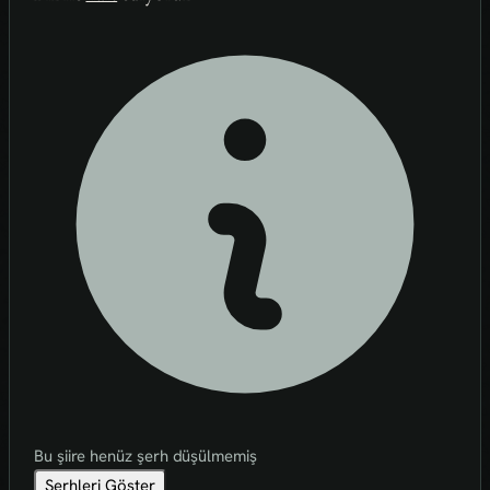
Bu şiire henüz şerh düşülmemiş
Şerhleri Göster