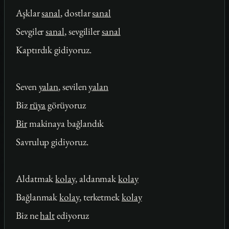
Aşklar
sanal
, dostlar
sanal
Sevgiler
sanal
, sevgililer
sanal
Kaptırdık gidiyoruz.
Seven
yalan
, sevilen
yalan
Biz
rüya
görüyoruz
Bir
makinaya bağlandık
Savrulup gidiyoruz.
Aldatmak
kolay
, aldanmak
kolay
Bağlanmak
kolay
, terketmek
kolay
Biz ne
halt
ediyoruz