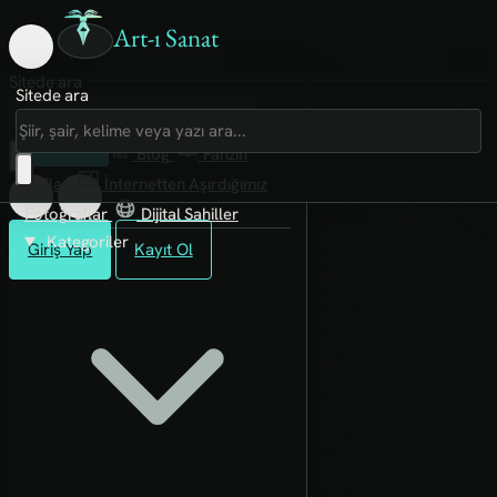
Art-ı Sanat
Sitede ara
Sitede ara
Art-ı Sosyal
İmece
Kütüphane
Blog
Fanzin
Rafları
İnternetten Aşırdığımız
Fotoğraflar
Dijital Sahiller
Kategoriler
Giriş Yap
Kayıt Ol