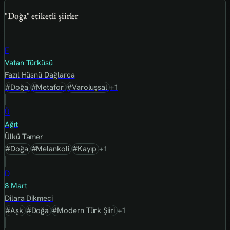
"Doğa" etiketli şiirler
F
Vatan Türküsü
Fazıl Hüsnü Dağlarca
#Doğa
#Metafor
#Varoluşsal
+1
Ü
Ağıt
Ülkü Tamer
#Doğa
#Melankoli
#Kayıp
+1
D
8 Mart
Dilara Dikmeci
#Aşk
#Doğa
#Modern Türk Şiiri
+1