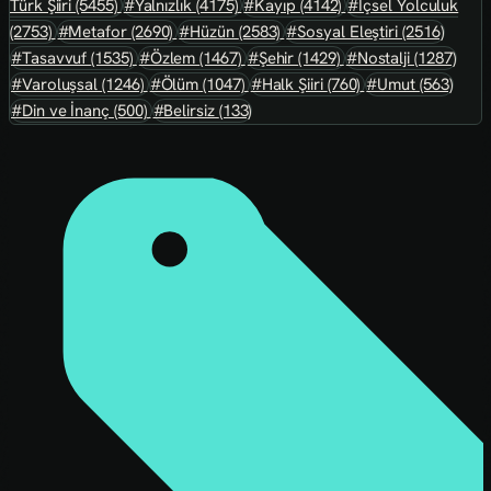
Türk Şiiri
(5455)
#Yalnızlık
(4175)
#Kayıp
(4142)
#İçsel Yolculuk
(2753)
#Metafor
(2690)
#Hüzün
(2583)
#Sosyal Eleştiri
(2516)
#Tasavvuf
(1535)
#Özlem
(1467)
#Şehir
(1429)
#Nostalji
(1287)
#Varoluşsal
(1246)
#Ölüm
(1047)
#Halk Şiiri
(760)
#Umut
(563)
#Din ve İnanç
(500)
#Belirsiz
(133)