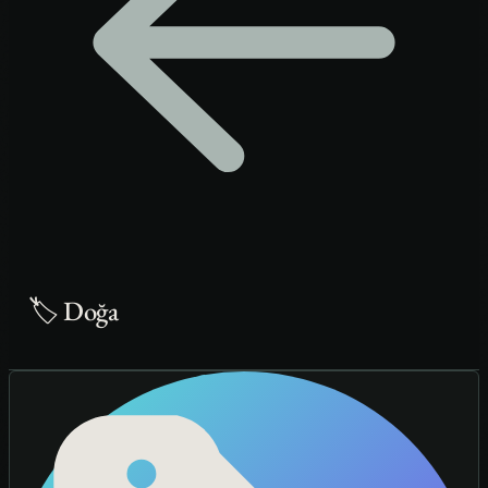
🏷️ Doğa