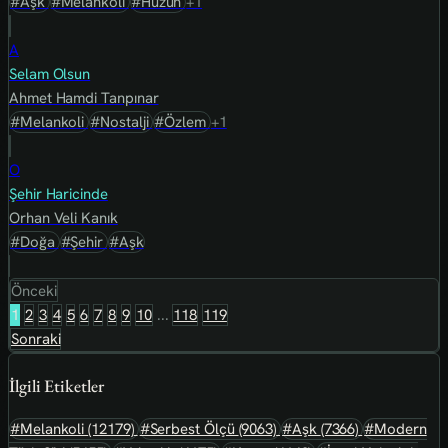
#Aşk
#Melankoli
#Hüzün
+1
A
Selam Olsun
Ahmet Hamdi Tanpınar
#Melankoli
#Nostalji
#Özlem
+1
O
Şehir Haricinde
Orhan Veli Kanık
#Doğa
#Şehir
#Aşk
Önceki
1
2
3
4
5
6
7
8
9
10
...
118
119
Sonraki
İlgili Etiketler
#Melankoli
(12179)
#Serbest Ölçü
(9063)
#Aşk
(7366)
#Modern