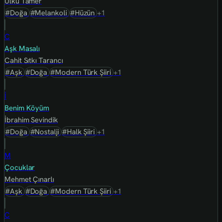
Ülkü Tamer
#Doğa
#Melankoli
#Hüzün
+1
C
Aşk Masalı
Cahit Sıtkı Tarancı
#Aşk
#Doğa
#Modern Türk Şiiri
+1
İ
Benim Köyüm
İbrahim Sevindik
#Doğa
#Nostalji
#Halk Şiiri
+1
M
Çocuklar
Mehmet Çınarlı
#Aşk
#Doğa
#Modern Türk Şiiri
+1
C