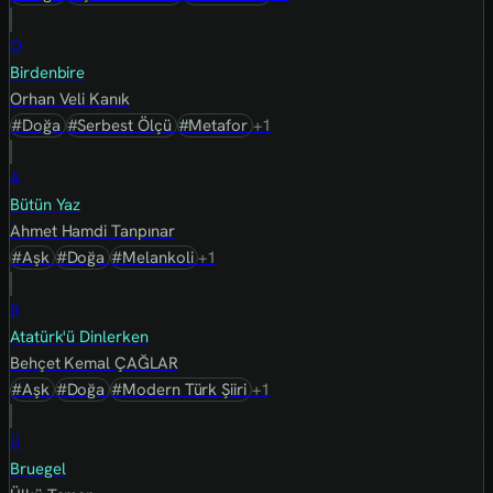
O
Birdenbire
Orhan Veli Kanık
#Doğa
#Serbest Ölçü
#Metafor
+1
A
Bütün Yaz
Ahmet Hamdi Tanpınar
#Aşk
#Doğa
#Melankoli
+1
B
Atatürk'ü Dinlerken
Behçet Kemal ÇAĞLAR
#Aşk
#Doğa
#Modern Türk Şiiri
+1
Ü
Bruegel