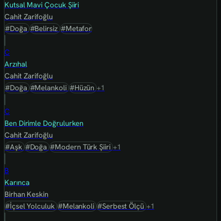
Kutsal Mavi Çocuk Şiiri
Cahit Zarifoğlu
#Doğa
#Belirsiz
#Metafor
C
Arzıhal
Cahit Zarifoğlu
#Doğa
#Melankoli
#Hüzün
+1
C
Ben Dirimle Doğrulurken
Cahit Zarifoğlu
#Aşk
#Doğa
#Modern Türk Şiiri
+1
B
Karınca
Birhan Keskin
#İçsel Yolculuk
#Melankoli
#Serbest Ölçü
+1