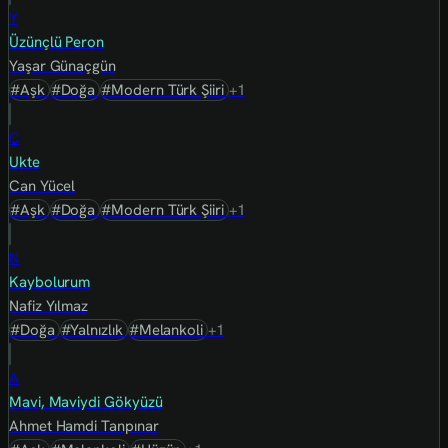
Y
Üzünçlü Peron
Yaşar Günaçgün
#Aşk
#Doğa
#Modern Türk Şiiri
+1
C
Ukte
Can Yücel
#Aşk
#Doğa
#Modern Türk Şiiri
+1
N
Kaybolurum
Nafiz Yılmaz
#Doğa
#Yalnızlık
#Melankoli
+1
A
Mavi, Maviydi Gökyüzü
Ahmet Hamdi Tanpınar