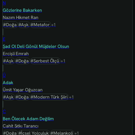
N
Gözlerine Bakarken
Nazım Hikmet Ran
#Doğa
#Aşk
#Metafor
+1
E
Şad Ol Deli Gönül Müjdeler Olsun
Ercişli Emrah
#Aşk
#Doğa
#Serbest Ölçü
+1
Ü
Adak
Ümit Yaşar Oğuzcan
#Aşk
#Doğa
#Modern Türk Şiiri
+1
C
Ben Ölecek Adam Değilim
Cahit Sıtkı Tarancı
#Doğa
#İçsel Yolculuk
#Melankoli
+1