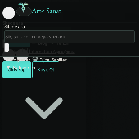
Art-ı Sanat
Sitede ara
Sitede ara
Art-ı Sosyal
İmece
Kütüphane
Blog
Fanzin
Rafları
İnternetten Aşırdığımız
Fotoğraflar
Dijital Sahiller
Kategoriler
Giriş Yap
Kayıt Ol