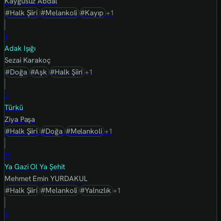
Kaygusuz Abdal
#Halk Şiiri
#Melankoli
#Kayıp
+1
S
Adak Işığı
Sezai Karakoç
#Doğa
#Aşk
#Halk Şiiri
+1
Z
Türkü
Ziya Paşa
#Halk Şiiri
#Doğa
#Melankoli
+1
M
Ya Gazi Ol Ya Şehit
Mehmet Emin YURDAKUL
#Halk Şiiri
#Melankoli
#Yalnızlık
+1
B