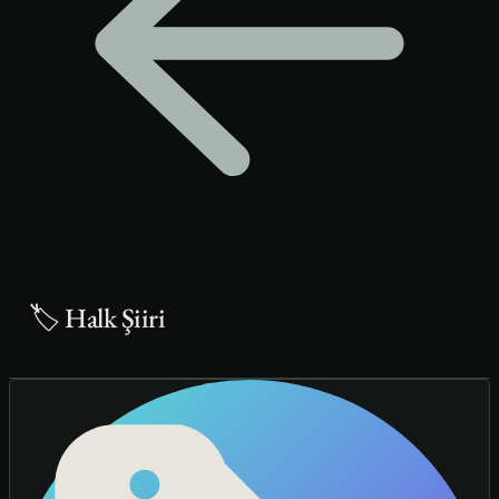
🏷️ Halk Şiiri