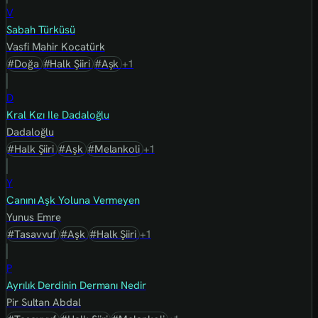
V
Sabah Türküsü
Vasfi Mahir Kocatürk
#Doğa
#Halk Şiiri
#Aşk
+1
D
Kral Kızı Ile Dadaloğlu
Dadaloğlu
#Halk Şiiri
#Aşk
#Melankoli
+1
Y
Canını Aşk Yoluna Vermeyen
Yunus Emre
#Tasavvuf
#Aşk
#Halk Şiiri
+1
P
Ayrılık Derdinin Dermanı Nedir
Pir Sultan Abdal