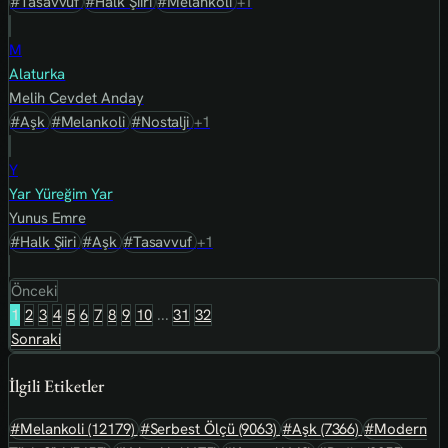
#Tasavvuf
#Halk Şiiri
#Melankoli
+1
M
Alaturka
Melih Cevdet Anday
#Aşk
#Melankoli
#Nostalji
+1
Y
Yar Yüreğim Yar
Yunus Emre
#Halk Şiiri
#Aşk
#Tasavvuf
+1
Önceki
1
2
3
4
5
6
7
8
9
10
...
31
32
Sonraki
İlgili Etiketler
#Melankoli
(12179)
#Serbest Ölçü
(9063)
#Aşk
(7366)
#Modern