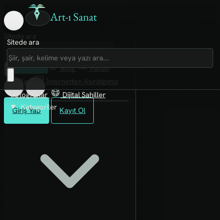
Art-ı Sanat
Sitede ara
Sitede ara
Art-ı Sosyal
İmece
Kütüphane
Blog
Fanzin
Rafları
İnternetten Aşırdığımız
Fotoğraflar
Dijital Sahiller
Kategoriler
Giriş Yap
Kayıt Ol