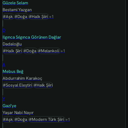
Güzele Selam
Bestami Yazgan
#Aşk
#Doğa
#Halk Şiiri
+1
D
Ilgınca Sılgınca Görünen Dağlar
Dadaloğlu
#Halk Şiiri
#Doğa
#Melankoli
+1
A
Mebus Beğ
Abdurrahim Karakoç
#Sosyal Eleştiri
#Halk Şiiri
Y
Gazi'ye
Yaşar Nabi Nayır
#Aşk
#Doğa
#Modern Türk Şiiri
+1