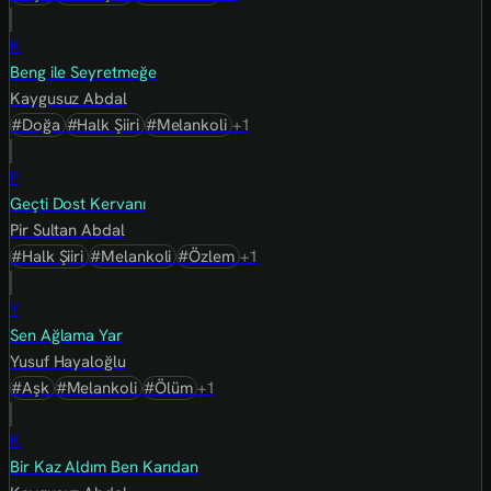
K
Beng ile Seyretmeğe
Kaygusuz Abdal
#Doğa
#Halk Şiiri
#Melankoli
+1
P
Geçti Dost Kervanı
Pir Sultan Abdal
#Halk Şiiri
#Melankoli
#Özlem
+1
Y
Sen Ağlama Yar
Yusuf Hayaloğlu
#Aşk
#Melankoli
#Ölüm
+1
K
Bir Kaz Aldım Ben Karıdan