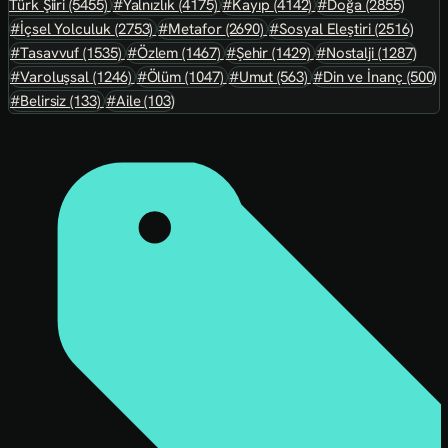
Türk Şiiri
(5455)
#Yalnızlık
(4175)
#Kayıp
(4142)
#Doğa
(2855)
#İçsel Yolculuk
(2753)
#Metafor
(2690)
#Sosyal Eleştiri
(2516)
#Tasavvuf
(1535)
#Özlem
(1467)
#Şehir
(1429)
#Nostalji
(1287)
#Varoluşsal
(1246)
#Ölüm
(1047)
#Umut
(563)
#Din ve İnanç
(500)
#Belirsiz
(133)
#Aile
(103)