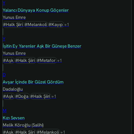
Y
Yalancı Dünyaya Konup Göçenler
Yunus Emre
#Halk Şiiri
#Melankoli
#Kayıp
+1
Y
İşitin Ey Yarenler Aşk Bir Güneşe Benzer
Yunus Emre
#Aşk
#Halk Şiiri
#Metafor
+1
D
Avşar İçinde Bir Güzel Gördüm
Dadaloğlu
#Aşk
#Doğa
#Halk Şiiri
+1
M
Kızı Sevsen
Melik Köroğlu (Salihi)
#Aşk
#Halk Şiiri
#Melankoli
+1