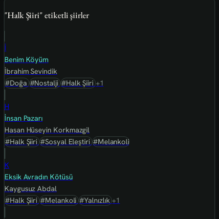
"Halk Şiiri" etiketli şiirler
İ
Benim Köyüm
İbrahim Sevindik
#Doğa
#Nostalji
#Halk Şiiri
+1
H
İnsan Pazarı
Hasan Hüseyin Korkmazgil
#Halk Şiiri
#Sosyal Eleştiri
#Melankoli
K
Eksik Avradın Kötüsü
Kaygusuz Abdal
#Halk Şiiri
#Melankoli
#Yalnızlık
+1