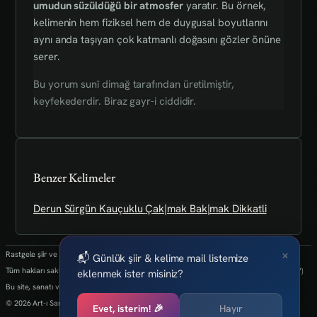
umudun süzüldüğü bir atmosfer
yaratır. Bu örnek,
kelimenin hem fiziksel hem de duygusal boyutlarını
aynı anda taşıyan çok katmanlı doğasını gözler önüne
serer.
Bu yorum sunî dimağ tarafından üretilmiştir,
keyfekederdir. Biraz gayr-i ciddidir.
Benzer Kelimeler
Derun
Sürgün
Kauçuklu
Çak|mak
Bak|mak
Dikkatli
×
Rastgele şiir ve kelimeler her 24 saatte bir yenilenmektedir.
📬 Günlük şiir & kelime mail listemize
Tüm hakları saklıdır.(biz kaybettik bulan varsa info@art-isanat.com.tr'ye mail atabilir mi?)
eklenmek ister misiniz?
Bu site, sanatı ve yaratıcılığı dijital dünyaya taşıma arzusu ile kurulmuştur.
© 2026 Art-ı Sanat
Evet, isterim! 🎉
Hayır