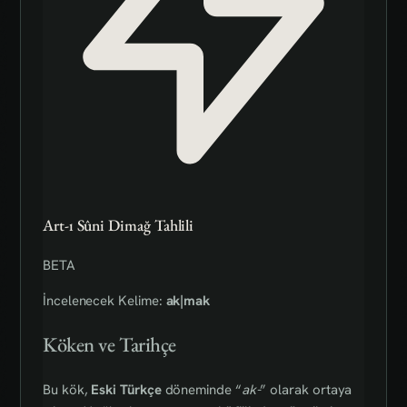
Art-ı Sûni Dimağ Tahlili
BETA
İncelenecek Kelime:
ak|mak
Köken ve Tarihçe
Bu kök,
Eski Türkçe
döneminde “
ak-
” olarak ortaya