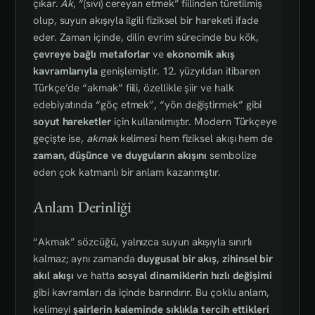
çıkar.
Ak
, “(sıvı) cereyan etmek” fiilinden türetilmiş
olup, suyun akışıyla ilgili fiziksel bir hareketi ifade
eder. Zaman içinde, dilin evrim sürecinde bu kök,
çevreye bağlı metaforlar
ve
ekonomik akış
kavramlarıyla
genişlemiştir. 12. yüzyıldan itibaren
Türkçe’de “akmak” fiili, özellikle şiir ve halk
edebiyatında “göç etmek”, “yön değiştirmek” gibi
soyut hareketler
için kullanılmıştır. Modern Türkçeye
geçişte ise,
akmak
kelimesi hem fiziksel akışı hem de
zaman, düşünce ve duyguların akışını
sembolize
eden çok katmanlı bir anlam kazanmıştır.
Anlam Derinliği
“Akmak” sözcüğü, yalnızca suyun akışıyla sınırlı
kalmaz; aynı zamanda
duygusal bir akış
,
zihinsel bir
akıl akışı
ve hatta
sosyal dinamiklerin hızlı değişimi
gibi kavramları da içinde barındırır. Bu çoklu anlam,
kelimeyi
şairlerin kaleminde sıklıkla tercih ettikleri