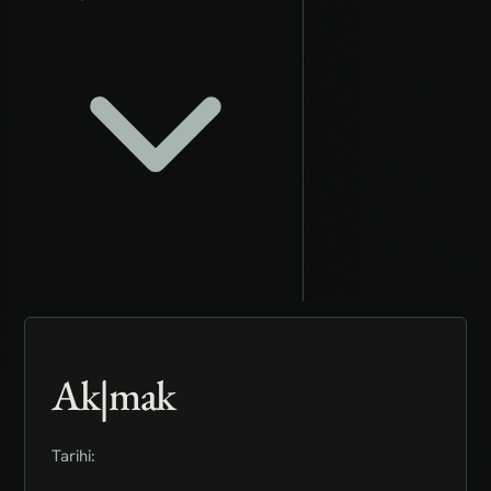
Ak|mak
Tarihi: