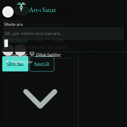
Art-ı Sanat
Sitede ara
Sitede ara
Art-ı Sosyal
İmece
Kütüphane
Blog
Fanzin
Rafları
İnternetten Aşırdığımız
Fotoğraflar
Dijital Sahiller
Kategoriler
Giriş Yap
Kayıt Ol