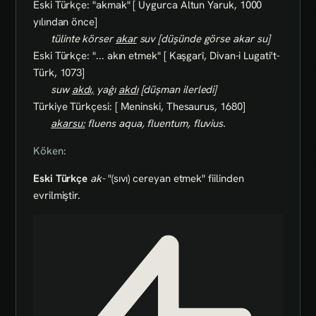
Eski Türkçe: "akmak" [ Uygurca Altun Yaruk, 1000
yılından önce]
tülinte körser
akar
suv [düşünde görse akar su]
Eski Türkçe: "... akın etmek" [ Kaşgarî, Divan-i Lugati't-
Türk, 1073]
suw
akdı,
yaġı
akdı
[düşman ilerledi]
Türkiye Türkçesi: [ Meninski, Thesaurus, 1680]
akarsu:
fluens aqua, fluentum, fluvius.
Köken:
Eski Türkçe
ak-
"(sıvı) cereyan etmek" fiilinden
evrilmiştir.