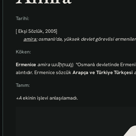
Tarihi:
[ Ekşi Sözlük, 2005]
amira:
osmanlı'da, yüksek devlet görevlisi ermeniler
Köken:
Ermenice
amira
ամիրա(յ)
"Osmanlı devletinde Ermeni
alıntıdır. Ermenice sözcük
Arapça ve Türkiye Türkçesi
Tanım:
+A
ekinin işlevi anlaşılamadı.