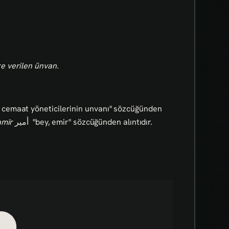
e verilen ünvan.
 cemaat yöneticilerinin unvanı" sözcüğünden
amīr
أمير
"bey, emir" sözcüğünden alıntıdır.