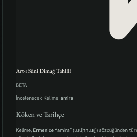
Art-ı Sûni Dimağ Tahlili
BETA
İncelenecek Kelime:
amira
Köken ve Tarihçe
Kelime,
Ermenice
“amira” (ամիրա(յ)) sözcüğünden tür