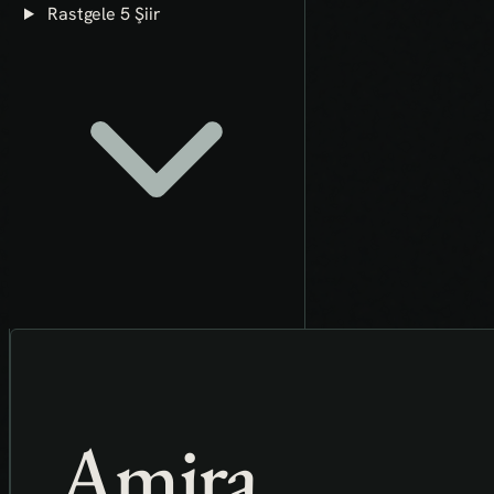
Rastgele 5 Şiir
Amira