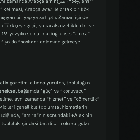
aynı zamanda Arapça
amīr
(أمير) “bey, emir”
a” kelimesi, Arapça
amīr
ile ortak bir kök
aşıyan bir yapıya sahiptir. Zaman içinde
en Türkçeye geçiş yaparak, özellikle dini ve
. 19. yüzyılın sonlarına doğru ise, “amira”
ici” ya da “başkan” anlamına gelmeye
etin gözetimi altında yürüten, topluluğun
eneksel
bağlamda “güç” ve “koruyucu”
Kelime, aynı zamanda “hizmet” ve “cömertlik”
icileri genellikle toplumsal hizmetlerin
kıldığında, “amira”nın sonundaki
+A
ekinin
topluluk içindeki belirli bir rolü vurgular.