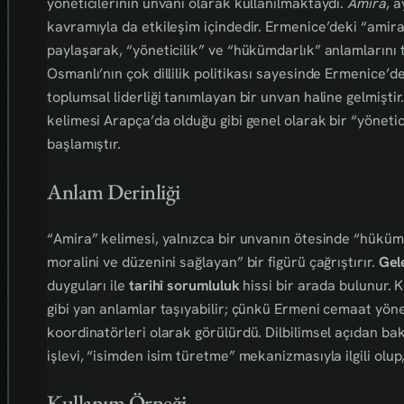
yöneticilerinin unvanı olarak kullanılmaktaydı.
Amira
, 
kavramıyla da etkileşim içindedir. Ermenice’deki “amir
paylaşarak, “yöneticilik” ve “hükümdarlık” anlamlarını t
Osmanlı’nın çok dillilik politikası sayesinde Ermenice’d
toplumsal liderliği tanımlayan bir unvan haline gelmiştir
kelimesi Arapça’da olduğu gibi genel olarak bir “yönet
başlamıştır.
Anlam Derinliği
“Amira” kelimesi, yalnızca bir unvanın ötesinde “hüküm
moralini ve düzenini sağlayan” bir figürü çağrıştırır.
Gel
duyguları ile
tarihî sorumluluk
hissi bir arada bulunur. 
gibi yan anlamlar taşıyabilir; çünkü Ermeni cemaat yönet
koordinatörleri olarak görülürdü. Dilbilimsel açıdan ba
işlevi, “isimden isim türetme” mekanizmasıyla ilgili olup, 
Kullanım Örneği