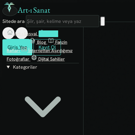
Art-ı Sanat
Sitede ara
Art-ı Sosyal
İmece
Kütüphane
Blog
Fanzin
Giriş Yap
Kayıt Ol
Rafları
İnternetten Aşırdığımız
Fotoğraflar
Dijital Sahiller
Kategoriler