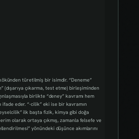
 kökünden türetilmiş bir isimdir. “Deneme”
 (dışarıya çıkarma, test etme) birleşiminden
aygınlaşmasıyla birlikte “deney” kavramı hem
 ifade eder. “-cilik” eki ise bir kavramın
yselcilik” ilk başta fizik, kimya gibi doğa
 terim olarak ortaya çıkmış, zamanla felsefe ve
ellendirilmesi” yönündeki düşünce akımlarını