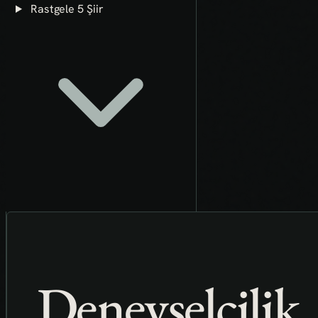
Rastgele 5 Şiir
Deneyselcilik