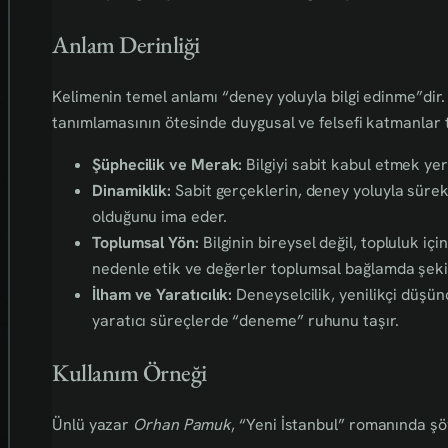
Anlam Derinliği
Kelimenin temel anlamı “deney yoluyla bilgi edinme”di
tanımlamasının ötesinde duygusal ve felsefi katmanlar t
Şüphecilik ve Merak:
Bilgiyi sabit kabul etmek yeri
Dinamiklik:
Sabit gerçeklerin, deney yoluyla sürekl
olduğunu ima eder.
Toplumsal Yön:
Bilginin bireysel değil, topluluk iç
nedenle etik ve değerler toplumsal bağlamda şekil
İlham ve Yaratıcılık:
Deneyselcilik, yenilikçi düşün
yaratıcı süreçlerde “deneme” ruhunu taşır.
Kullanım Örneği
Ünlü yazar
Orhan Pamuk
, “Yeni İstanbul” romanında şö