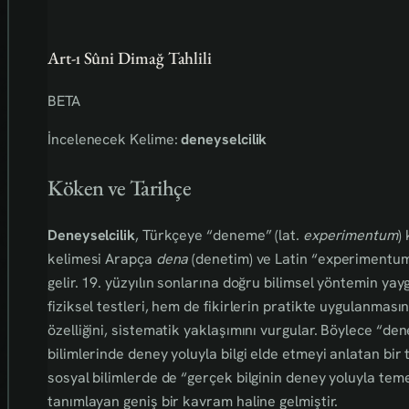
Art-ı Sûni Dimağ Tahlili
BETA
İncelenecek Kelime:
deneyselcilik
Köken ve Tarihçe
Deneyselcilik
, Türkçeye “deneme” (lat.
experimentum
)
kelimesi Arapça
dena
(denetim) ve Latin “experimentum”
gelir. 19. yüzyılın sonlarına doğru bilimsel yöntemin y
fiziksel testleri, hem de fikirlerin pratikte uygulanmasını
özelliğini, sistematik yaklaşımını vurgular. Böylece “dene
bilimlerinde deney yoluyla bilgi elde etmeyi anlatan bir
sosyal bilimlerde de “gerçek bilginin deney yoluyla tem
tanımlayan geniş bir kavram haline gelmiştir.