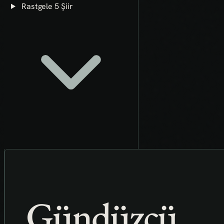
Rastgele 5 Şiir
Gündüzcü