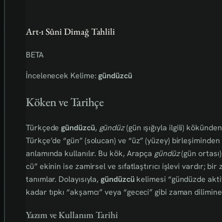
Art-ı Sûni Dimağ Tahlili
BETA
İncelenecek Kelime:
gündüzcü
Köken ve Tarihçe
Türkçede
gündüzcü
,
gündüz
(gün ışığıyla ilgili) kökünden
Türkçe’de “gün” (solucan) ve “üz” (yüzey) birleşiminden
anlamında kullanılır. Bu kök, Arapça
gündüz
(gün ortası)
cü” ekinin ise zamirsel ve sıfatlaştırıcı işlevi vardır; bi
tanımlar. Dolayısıyla,
gündüzcü
kelimesi “gündüzde aktif 
kadar tıpkı “akşamcı” veya “gececi” gibi zaman dilimine 
Yazım ve Kullanım Tarihi