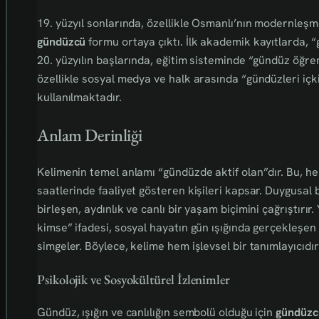
19. yüzyıl sonlarında, özellikle Osmanlı’nın modernleş
gündüzcü
formu ortaya çıktı. İlk akademik kayıtlarda, “g
20. yüzyılın başlarında, eğitim sisteminde “gündüz öğren
özellikle sosyal medya ve halk arasında “gündüzleri içki
kullanılmaktadır.
Anlam Derinliği
Kelimenin temel anlamı “gündüzde aktif olan”dır. Bu, 
saatlerinde faaliyet gösteren kişileri kapsar. Duygusal
birleşen, aydınlık ve canlı bir yaşam biçimini çağrıştırır
kimse” ifadesi, sosyal hayatın gün ışığında gerçekleşen
simgeler. Böylece, kelime hem işlevsel bir tanımlayıcıdı
Psikolojik ve Sosyokültürel İzlenimler
Gündüz, ışığın ve canlılığın sembolü olduğu için
gündüzc