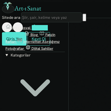
Art-ı Sanat
Sitede ara
Art-ı Sosyal
İmece
Kütüphane
Blog
Fanzin
Giriş Yap
Kayıt Ol
Rafları
İnternetten Aşırdığımız
Fotoğraflar
Dijital Sahiller
Kategoriler