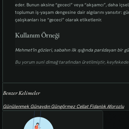
eder. Bunun aksine “gececi” veya “akşamcı”, daha içsel ve 
toplumun iş-yaşam dengesine dair algılarını yansıtır: g
çalışkanları ise “gececi” olarak etiketlenir.
Kullanım Örneği
Mehmet’in gözleri, sabahın ilk ışığında parıldayan bir
Bu yorum sunî dimağ tarafından üretilmiştir, keyfekederdi
Benzer Kelimeler
Günülenmek
Günaydın
Güngörmez
Cellat
Fidanlık
Aforozlu