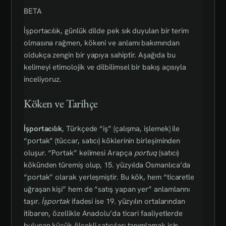
BETA
İşportacılık, günlük dilde pek sık duyulan bir terim
olmasına rağmen, kökeni ve anlamı bakımından
oldukça zengin bir yapıya sahiptir. Aşağıda bu
kelimeyi etimolojik ve dilbilimsel bir bakış açısıyla
inceliyoruz.
Köken ve Tarihçe
İşportacılık
, Türkçede “iş” (çalışma, işlemek) ile
“portak” (tüccar, satıcı) köklerinin birleşiminden
oluşur. “Portak” kelimesi Arapça
portuq
(satıcı)
kökünden türemiş olup, 15. yüzyılda Osmanlıca’da
“portak” olarak yerleşmiştir. Bu kök, hem “ticaretle
uğraşan kişi” hem de “satış yapan yer” anlamlarını
taşır.
İşportak
ifadesi ise 19. yüzyılın ortalarından
itibaren, özellikle Anadolu’da ticari faaliyetlerde
bulunan küçük ölçekli satıcıları tanımlamak için