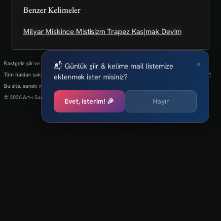
Benzer Kelimeler
Milyar
Miskince
Mistisizm
Trapez
Kas|mak
Devim
×
Rastgele şiir ve kelimeler her 24 saatte bir yenilenmektedir.
📬 Günlük şiir & kelime mail listemize
Tüm hakları saklıdır.(biz kaybettik bulan varsa info@art-isanat.com.tr'ye mail atabilir mi?)
eklenmek ister misiniz?
Bu site, sanatı ve yaratıcılığı dijital dünyaya taşıma arzusu ile kurulmuştur.
© 2026 Art-ı Sanat
Evet, isterim! 🎉
Hayır