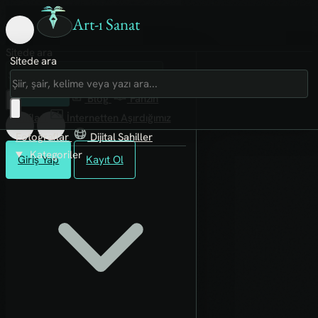
Art-ı Sanat
Sitede ara
Sitede ara
Art-ı Sosyal
İmece
Kütüphane
Blog
Fanzin
Rafları
İnternetten Aşırdığımız
Fotoğraflar
Dijital Sahiller
Kategoriler
Giriş Yap
Kayıt Ol