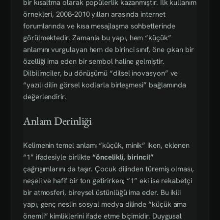
bir kısaltma olarak popülerlik kazanmıştır. İlk kullanım
örnekleri, 2008‑2010 yılları arasında internet
forumlarında ve kısa mesajlaşma sohbetlerinde
görülmektedir. Zamanla bu yapı, hem “küçük”
anlamını vurgulayan hem de birinci sınıf, öne çıkan bir
özelliği ima eden bir sembol haline gelmiştir.
Dilbilimciler, bu dönüşümü “dilsel inovasyon” ve
“yazılı dilin görsel kodlarla birleşmesi” bağlamında
değerlendirir.
Anlam Derinliği
Kelimenin temel anlamı “küçük, minik” iken, eklenen
“1” ifadesiyle birlikte
“öncelikli, birincil”
çağrışımlarını da taşır. Çocuk dilinden türemiş olması,
neşeli ve hafif bir ton getirirken; “1” eki ise rekabetçi
bir atmosferi, bireysel üstünlüğü ima eder. Bu ikili
yapı, genç neslin sosyal medya dilinde “küçük ama
önemli” kimliklerini ifade etme biçimidir. Duygusal