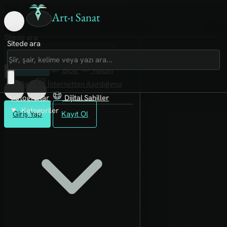
Art-ı Sanat
Sitede ara
Sitede ara
Art-ı Sosyal
İmece
Kütüphane
Blog
Fanzin
Rafları
İnternetten Aşırdığımız
Fotoğraflar
Dijital Sahiller
Kategoriler
Giriş Yap
Kayıt Ol