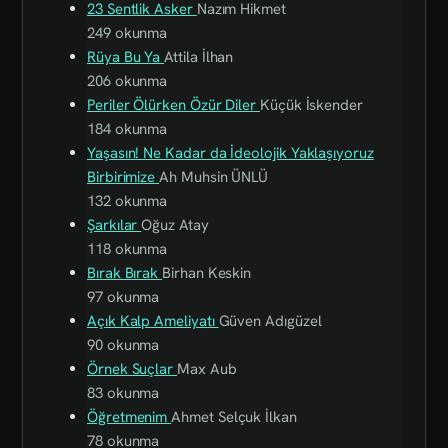
23 Sentlik Asker
Nazım Hikmet
249 okunma
Rüya Bu Ya
Attila İlhan
206 okunma
Periler Ölürken Özür Diler
Küçük İskender
184 okunma
Yaşasın! Ne Kadar da İdeolojik Yaklaşıyoruz
Birbirimize
Ah Muhsin ÜNLÜ
132 okunma
Şarkılar
Oğuz Atay
118 okunma
Bırak Bırak
Birhan Keskin
97 okunma
Açık Kalp Ameliyatı
Güven Adıgüzel
90 okunma
Örnek Suçlar
Max Aub
83 okunma
Öğretmenim
Ahmet Selçuk İlkan
78 okunma