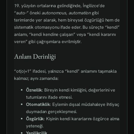
19. yüzyılın ortalarına gelindiğinde, İngilizce’de
“auto‑” öneki
autonomous
,
automation
gibi
terimlerde yer alarak, hem bireysel özgürlüğü hem de
sistematik otomasyonu ifade eder. Bu süreçte “kendi”
anlamı, “kendi kendine çalışan” veya “kendi kararını
veren” gibi çağrışımlara evrilmiştir.
Anlam Derinliği
“ot(o)+1” ifadesi, yalnızca “kendi” anlamını taşımakla
kalmaz; aynı zamanda:
Öznellik
: Bireyin kendi kimliğini, değerlerini ve
tutumlarını ifade etmesi.
Otomatiklik
: Eylemin dışsal müdahaleye ihtiyaç
duymadan gerçekleşmesi.
Özgürlük
: Kişinin kendi kararlarını özgürce alma
yeteneği.
Yenilikçilik