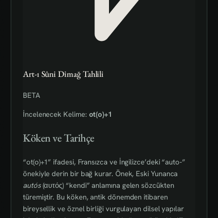
Art-ı Sûni Dimağ Tahlili
BETA
İncelenecek Kelime:
ot(o)+1
Köken ve Tarihçe
“ot(o)+1” ifadesi, Fransızca ve İngilizce’deki “auto‑”
önekiyle derin bir bağ kurar. Önek, Eski Yunanca
autós
(αυτός) “kendi” anlamına gelen sözcükten
türemiştir. Bu köken, antik dönemden itibaren
bireysellik ve öznel birliği vurgulayan dilsel yapılar