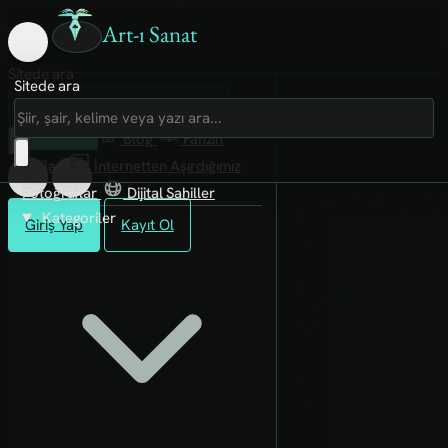
Art-ı Sanat
Sitede ara
Sitede ara
Art-ı Sosyal
İmece
Kütüphane
Blog
Fanzin
Rafları
İnternetten Aşırdığımız
Fotoğraflar
Dijital Sahiller
Kategoriler
Giriş Yap
Kayıt Ol