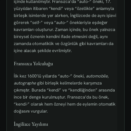
içinde kullanılmıştır. Fransızca’da “auto‑” öneki, 17.
yüzyıldan itibaren “kendi” veya “özellikle” anlamıyla
birleşik isimlerde yer alırken, İngilizcede de aynı işlevi
görerek “self‑” veya “auto‑” önekleriyle eşdeğer
kavramları oluşturur. Zaman içinde, bu önek yalnızca
bireysel öznenin kendini ifade etmesini değil, aynı
zamanda otomatiklik ve özgünlük gibi kavramları da
içine alacak şekilde evrilmiştir.
Fransızca Yolculuğu
İlk kez 1600’lü yıllarda “auto‑” öneki,
automobile
,
autographe
gibi birleşik kelimelerde karşımıza
çıkmıştır. Burada “kendi” ve “kendiliğinden” arasında
ince bir denge kurulmuştur. Fransızca’da bu önek,
“kendi-” olarak hem özneyi hem de eylemin otomatik
doğasını vurgular.
İngilizce Yayılımı