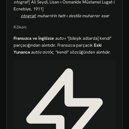
otograf
[ Ali Seydi, Lisan-ı Osmanide Müstamel Lugat-i
Ecnebiye, 1911]
otograf:
muharririn hatt-ı destile muharrer eser
Köken:
Fransızca ve İngilizce
auto+
"[bileşik adlarda] kendi"
parçacığından alıntıdır. Fransızca parçacık
Eski
Yunanca
autós
αυτός
"kendi" sözcüğünden alıntıdır.