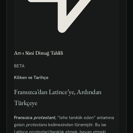
Art-ı Sûni Dimağ Tahlili
BETA
Köken ve Tarihçe
Fransızca’dan Latince’ye, Ardından
Türkçeye
Fransızca
protestant
, “lehe tanıklık eden” anlamına
gelen
protestans
kelimesinden türemiştir. Bu ise
Latince
protestari
(tanıklık etmek, beyan etmek)