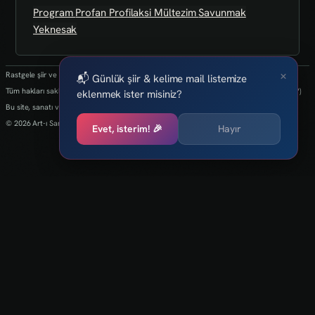
Program
Profan
Profilaksi
Mültezim
Savunmak
Yeknesak
×
Rastgele şiir ve kelimeler her 24 saatte bir yenilenmektedir.
📬 Günlük şiir & kelime mail listemize
Tüm hakları saklıdır.(biz kaybettik bulan varsa info@art-isanat.com.tr'ye mail atabilir mi?)
eklenmek ister misiniz?
Bu site, sanatı ve yaratıcılığı dijital dünyaya taşıma arzusu ile kurulmuştur.
© 2026 Art-ı Sanat
Evet, isterim! 🎉
Hayır