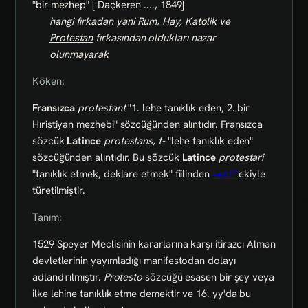
"bir mezhep" [ Daçkeren ...., 1849]
hangi fırkadan yani Rum, Hay, Katolik ve
Protestan
fırkasından oldukları nazar
olunmayarak
Köken:
Fransızca
protestant
"1. lehe tanıklık eden, 2. bir
Hıristiyan mezhebi" sözcüğünden alıntıdır. Fransızca
sözcük
Latince
protestans, t-
"lehe tanıklık eden"
sözcüğünden alıntıdır. Bu sözcük
Latince
protestari
"tanıklık etmek, deklare etmek" fiilinden
+ent°
ekiyle
türetilmiştir.
Tanım:
1529 Speyer Meclisinin kararlarına karşı itirazcı Alman
devletlerinin yayımladığı manifestodan dolayı
adlandırılmıştır.
Protesto
sözcüğü esasen bir şey veya
ilke lehine tanıklık etme demektir ve 16. yy'da bu