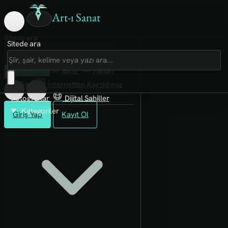
Art-ı Sanat
Sitede ara
Sitede ara
Art-ı Sosyal
İmece
Kütüphane
Blog
Fanzin
Rafları
İnternetten Aşırdığımız
Fotoğraflar
Dijital Sahiller
Kategoriler
Giriş Yap
Kayıt Ol