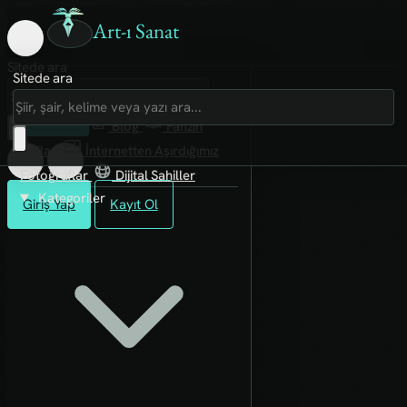
Art-ı Sanat
Sitede ara
Sitede ara
Art-ı Sosyal
İmece
Kütüphane
Blog
Fanzin
Rafları
İnternetten Aşırdığımız
Fotoğraflar
Dijital Sahiller
Kategoriler
Giriş Yap
Kayıt Ol