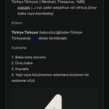
Türkiye Türkçesi: [ Meninski, Thesaurus, 1680]
babalık:
(...) vul. pater adoptivus vel vitricus [üvey
baba veya kayınbaba]
Köken:
Türkiye Türkçesi
baba
sözcüğünden Türkiye
Türkçesinde
+lIk
ekiyle türetilmiştir.
Açıklama:
1. Baba olma durumu
2. Üvey baba
3. Kaynata
4. Yaşlı veya küçümsenen adamlara söylenen bir
seslenme sözü