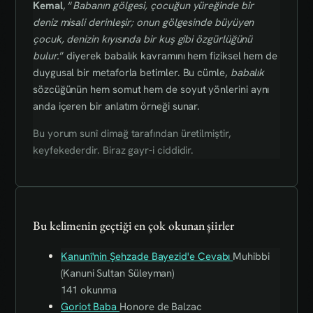
Kemal
, “
Babanın gölgesi, çocuğun yüreğinde bir
deniz misali derinleşir; onun gölgesinde büyüyen
çocuk, denizin kıyısında bir kuş gibi özgürlüğünü
bulur.
” diyerek babalık kavramını hem fiziksel hem de
duygusal bir metaforla betimler. Bu cümle,
babalık
sözcüğünün hem somut hem de soyut yönlerini aynı
anda içeren bir anlatım örneği sunar.
Bu yorum sunî dimağ tarafından üretilmiştir,
keyfekederdir. Biraz gayr-i ciddidir.
Bu kelimenin geçtiği en çok okunan şiirler
Kanunî'nin Şehzade Bayezid'e Cevabı
Muhibbi
(Kanuni Sultan Süleyman)
141 okunma
Goriot Baba
Honore de Balzac