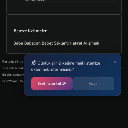
Benzer Kelimeler
Baba
Babacan
Babet
Saklantı
Hatırat
Alış|mak
×
Rastgele şiir ve kelimeler her 24 saatte bir yenilenmektedir.
📬 Günlük şiir & kelime mail listemize
Tüm hakları saklıdır.(biz kaybettik bulan varsa info@art-isanat.com.tr'ye mail atabilir mi?)
eklenmek ister misiniz?
Bu site, sanatı ve yaratıcılığı dijital dünyaya taşıma arzusu ile kurulmuştur.
© 2026 Art-ı Sanat
Evet, isterim! 🎉
Hayır