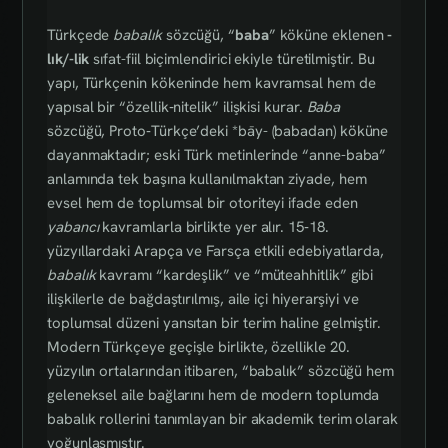
Türkçede
babalık
sözcüğü, “
baba
” köküne eklenen
-
lık/-lik
sıfat-fiil biçimlendirici ekiyle türetilmiştir. Bu
yapı, Türkçenin kökeninde hem kavramsal hem de
yapısal bir “özellik‑nitelik” ilişkisi kurar.
Baba
sözcüğü, Proto‑Türkçe’deki *bāy- (babadan) köküne
dayanmaktadır; eski Türk metinlerinde “anne-baba”
anlamında tek başına kullanılmaktan ziyade, hem
evsel hem de toplumsal bir otoriteyi ifade eden
yabancı
kavramlarla birlikte yer alır. 15‑18.
yüzyıllardaki Arapça ve Farsça etkili edebiyatlarda,
babalık
kavramı “kardeşlik” ve “müteahhitlik” gibi
ilişkilerle de bağdaştırılmış, aile içi hiyerarşiyi ve
toplumsal düzeni yansıtan bir terim haline gelmiştir.
Modern Türkçeye geçişle birlikte, özellikle 20.
yüzyılın ortalarından itibaren, “babalık” sözcüğü hem
geleneksel aile bağlarını hem de modern toplumda
babalık rollerini tanımlayan bir akademik terim olarak
yoğunlaşmıştır.