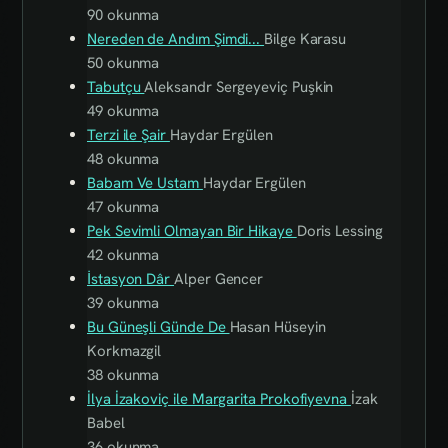
90 okunma
Nereden de Andım Şimdi...
Bilge Karasu
50 okunma
Tabutçu
Aleksandr Sergeyeviç Puşkin
49 okunma
Terzi ile Şair
Haydar Ergülen
48 okunma
Babam Ve Ustam
Haydar Ergülen
47 okunma
Pek Sevimli Olmayan Bir Hikaye
Doris Lessing
42 okunma
İstasyon Dâr
Alper Gencer
39 okunma
Bu Güneşli Günde De
Hasan Hüseyin
Korkmazgil
38 okunma
İlya İzakoviç ile Margarita Prokofiyevna
İzak
Babel
36 okunma