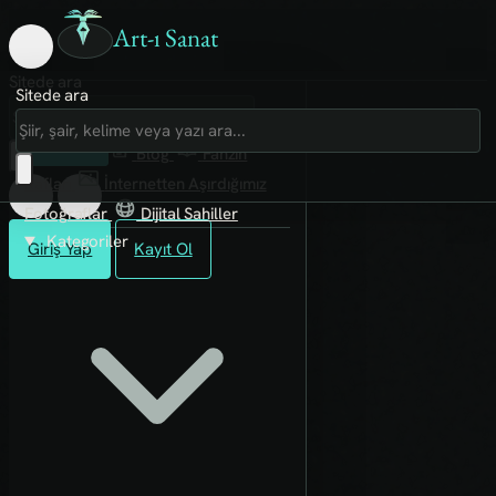
Art-ı Sanat
Sitede ara
Sitede ara
Art-ı Sosyal
İmece
Kütüphane
Blog
Fanzin
Rafları
İnternetten Aşırdığımız
Fotoğraflar
Dijital Sahiller
Kategoriler
Giriş Yap
Kayıt Ol