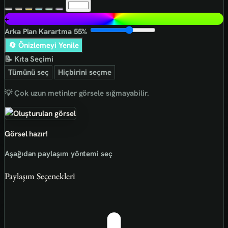
+
Arka Plan Karartma
55%
🔄 Önizlemeyi Yenile
📝 Kıta Seçimi
Tümünü seç
Hiçbirini seçme
💡 Çok uzun metinler görsele sığmayabilir.
Görsel hazır!
Aşağıdan paylaşım yöntemi seç
Paylaşım Seçenekleri