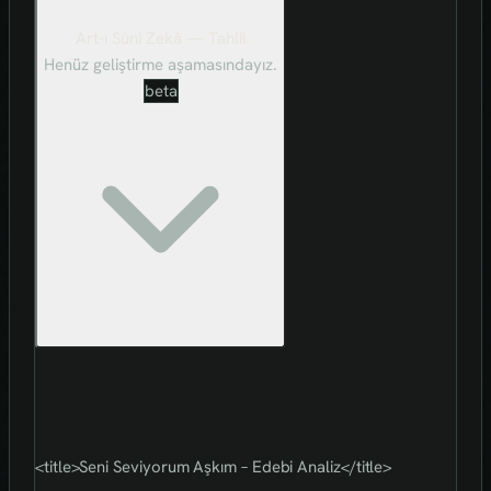
Art-ı Sûni Zekâ — Tahlil
Henüz geliştirme aşamasındayız.
beta
<title>Seni Seviyorum Aşkım – Edebi Analiz</title>