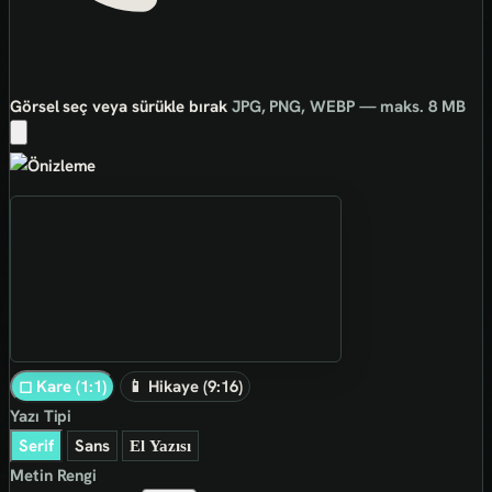
Görsel seç veya sürükle bırak
JPG, PNG, WEBP — maks. 8 MB
◻ Kare (1:1)
📱 Hikaye (9:16)
Yazı Tipi
Serif
Sans
El Yazısı
Metin Rengi