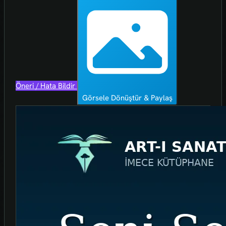
Öneri / Hata Bildir
Görsele Dönüştür & Paylaş