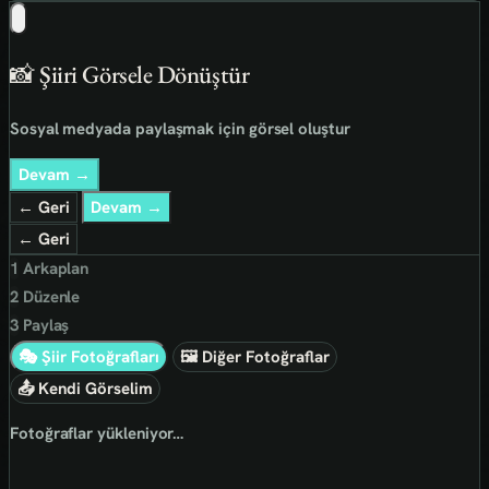
📸 Şiiri Görsele Dönüştür
Sosyal medyada paylaşmak için görsel oluştur
Devam →
← Geri
Devam →
← Geri
1
Arkaplan
2
Düzenle
3
Paylaş
🎭 Şiir Fotoğrafları
🖼 Diğer Fotoğraflar
📤 Kendi Görselim
Fotoğraflar yükleniyor…