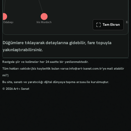
Tam Ekran
Düğümlere tıklayarak detaylarına gidebilir, fare topuyla
yakınlaştırabilirsiniz.
Rastgele şiir ve kelimeler her 24 saatte bir yenilenmektedir.
Tüm hakları saklıdır.(biz kaybettik bulan varsa info@art-isanat.com.tr'ye mail atabilir
mi?)
Bu site, sanatı ve yaratıcılığı dijital dünyaya taşıma arzusu ile kurulmuştur.
© 2026 Art-ı Sanat