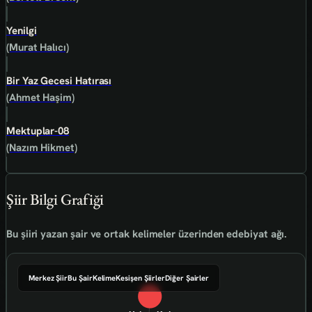
Yenilgi
(Murat Halıcı)
Bir Yaz Gecesi Hatırası
(Ahmet Haşim)
Mektuplar-08
(Nazım Hikmet)
Şiir Bilgi Grafiği
Bu şiiri yazan şair ve ortak kelimeler üzerinden edebiyat ağı.
Merkez Şiir
Bu Şair
Kelime
Kesişen Şiirler
Diğer Şairler