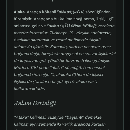
Alaka
, Arapça kökenli
ˁalāḳa(t)
(علاقة) sözcüğünden
türemiştir. Arapçada bu kelime “bağlanma, ilişki, ilgi”
anlamına gelir ve
ˁalaḳa (عَلَقَ) fiilinin
faˁāla(t)
vezninde
masdar formudur. Türkçeye 19. yüzyılın sonlarında,
özellikle akademik ve resmi metinlerde “ilişki”
anlamıyla girmiştir. Zamanla, sadece nesneler arası
bağlamı değil, bireylerin duygusal ve sosyal ilişkilerini
de kapsayan çok yönlü bir kavram haline gelmiştir.
Modern Türkçede “alaka” sözcüğü, hem nesnel
bağlamda (örneğin “iş alakaları”) hem de kişisel
ilişkilerde (“aralarında çok iyi bir alaka var”)
kullanılmaktadır.
Anlam Derinliği
“Alaka” kelimesi, yüzeyde “bağlantı” demekle
kalmaz; aynı zamanda iki varlık arasında kurulan