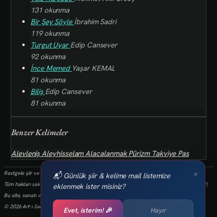
131 okunma
Bir Şey Söyle
İbrahim Sadri
119 okunma
Turgut Uyar
Edip Cansever
92 okunma
İnce Memed
Yaşar KEMAL
81 okunma
Biliş
Edip Cansever
81 okunma
Benzer Kelimeler
Alevleniş
Aleyhisselam
Alacalanmak
Pürizm
Takviye
Pas
×
Rastgele şiir ve kelimeler her 24 saatte bir yenilenmektedir.
📬 Günlük şiir & kelime mail listemize
Tüm hakları saklıdır.(biz kaybettik bulan varsa info@art-isanat.com.tr'ye mail atabilir mi?)
eklenmek ister misiniz?
Bu site, sanatı ve yaratıcılığı dijital dünyaya taşıma arzusu ile kurulmuştur.
© 2026 Art-ı Sanat
Evet, isterim! 🎉
Hayır