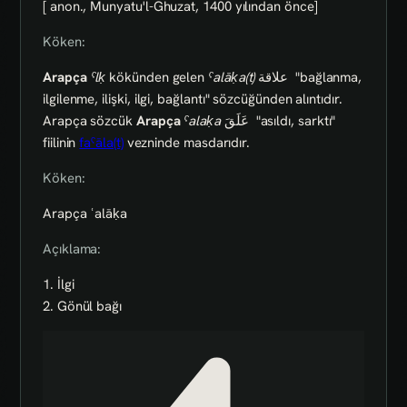
[ anon., Munyatu'l-Ghuzat, 1400 yılından önce]
Köken:
Arapça
ˁlḳ
kökünden gelen
ˁalāḳa(t)
علاقة
"bağlanma,
ilgilenme, ilişki, ilgi, bağlantı" sözcüğünden alıntıdır.
Arapça sözcük
Arapça
ˁalaḳa
عَلَقَ
"asıldı, sarktı"
fiilinin
faˁāla(t)
vezninde masdarıdır.
Köken:
Arapça ʿalāḳa
Açıklama:
1. İlgi
2. Gönül bağı