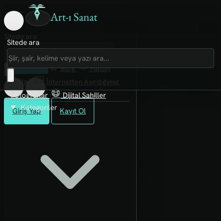
Art-ı Sanat
Sitede ara
Sitede ara
Art-ı Sosyal
İmece
Kütüphane
Blog
Fanzin
Rafları
İnternetten Aşırdığımız
Fotoğraflar
Dijital Sahiller
Kategoriler
Giriş Yap
Kayıt Ol