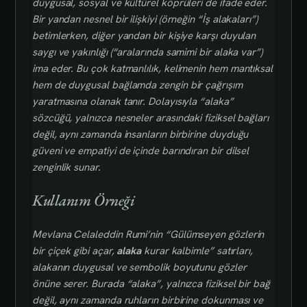
duygusal, sosyal ve kültürel köprüleri de ifade eder.
Bir yandan nesnel bir ilişkiyi (örneğin “İş alakaları”)
betimlerken, diğer yandan bir kişiye karşı duyulan
saygı ve yakınlığı (“aralarında samimi bir alaka var”)
ima eder. Bu çok katmanlılık, kelimenin hem mantıksal
hem de duygusal bağlamda zengin bir çağrışım
yaratmasına olanak tanır. Dolayısıyla “alaka”
sözcüğü, yalnızca nesneler arasındaki fiziksel bağları
değil, aynı zamanda insanların birbirine duyduğu
güveni ve empatiyi de içinde barındıran bir dilsel
zenginlik sunar.
Kullanım Örneği
Mevlana Celaleddin Rumi’nin “Gülümseyen gözlerin
bir çiçek gibi açar,
alaka
kurar kalbimle” satırları,
alakanın duygusal ve sembolik boyutunu gözler
önüne serer. Burada “alaka”, yalnızca fiziksel bir bağ
değil, aynı zamanda ruhların birbirine dokunması ve