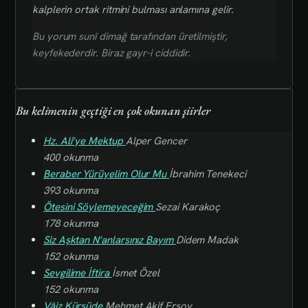
kalplerin ortak ritmini bulması anlamına gelir.
Bu yorum sunî dimağ tarafından üretilmiştir,
keyfekederdir. Biraz gayr-i ciddidir.
Bu kelimenin geçtiği en çok okunan şiirler
Hz. Ali’ye Mektup
Alper Gencer
400 okunma
Beraber Yürüyelim Olur Mu
İbrahim Tenekeci
393 okunma
Ötesini Söylemeyeceğim
Sezai Karakoç
178 okunma
Siz Aşktan N'anlarsınız Bayım
Didem Madak
152 okunma
Sevgilime İftira
İsmet Özel
152 okunma
Vâiz Kürsüde
Mehmet Akif Ersoy