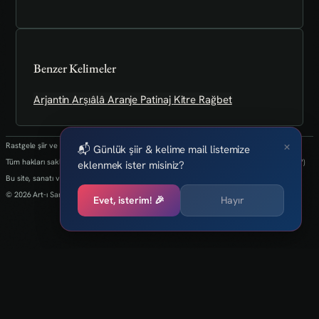
Benzer Kelimeler
Arjantin
Arşıâlâ
Aranje
Patinaj
Kitre
Rağbet
×
Rastgele şiir ve kelimeler her 24 saatte bir yenilenmektedir.
📬 Günlük şiir & kelime mail listemize
Tüm hakları saklıdır.(biz kaybettik bulan varsa info@art-isanat.com.tr'ye mail atabilir mi?)
eklenmek ister misiniz?
Bu site, sanatı ve yaratıcılığı dijital dünyaya taşıma arzusu ile kurulmuştur.
© 2026 Art-ı Sanat
Evet, isterim! 🎉
Hayır