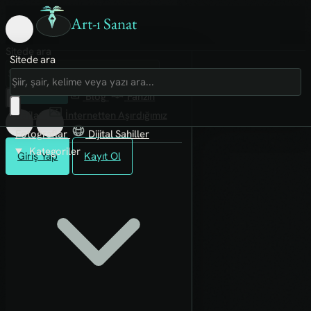
Art-ı Sanat
Sitede ara
Sitede ara
Art-ı Sosyal
İmece
Kütüphane
Blog
Fanzin
Rafları
İnternetten Aşırdığımız
Fotoğraflar
Dijital Sahiller
Kategoriler
Giriş Yap
Kayıt Ol