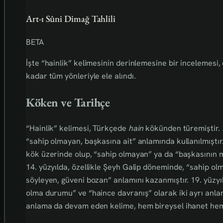
Art-ı Sûni Dimağ Tahlili
BETA
İşte “hainlik” kelimesinin derinlemesine bir incelemesi
kadar tüm yönleriyle ele alındı.
Köken ve Tarihçe
“Hainlik” kelimesi, Türkçede
hain
kökünden türemiştir.
“sahip olmayan, başkasına ait” anlamında kullanılmıştı
kök üzerinde olup, “sahip olmayan” ya da “başkasının mü
14. yüzyılda, özellikle Şeyh Galip döneminde, “sahip o
söyleyen, güveni bozan” anlamını kazanmıştır. 19. yüzyıl
olma durumu” ve “haince davranış” olarak iki ayrı anla
anlama da devam eden kelime, hem bireysel ihanet hem 