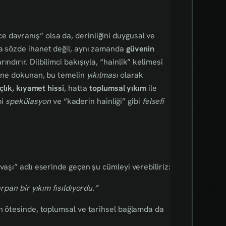
 davranış” olsa da, derinliğini duygusal ve
ca sözde ihanet değil, aynı zamanda
güvenin
rındırır. Dilbilimci bakışıyla, “hainlik” kelimesi
line dokunan, bu temelin
yıkılması
olarak
çlık, kıyamet hissi
, hatta
toplumsal yıkım
ile
bi
spekülasyon
ve “kaderin hainliği” gibi
felsefi
vaşı” adlı eserinde geçen şu cümleyi verebiliriz:
rpan bir yıkım fısıldıyordu.”
in ötesinde, toplumsal ve tarihsel bağlamda da