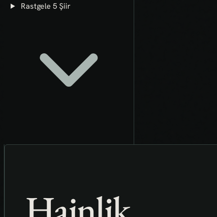
Rastgele 5 Şiir
Hainlik