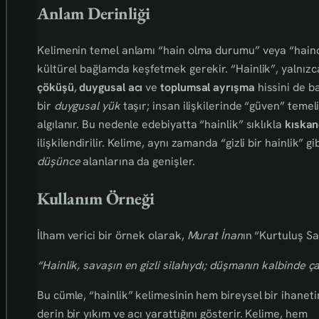
Anlam Derinliği
Kelimenin temel anlamı “hain olma durumu” veya “haince
kültürel bağlamda keşfetmek gerekir. “Hainlik”, yalnız
çöküşü
,
duygusal acı
ve
toplumsal ayrışma
hissini de ba
bir
duygusal yük
taşır; insan ilişkilerinde “güven” teme
algılanır. Bu nedenle edebiyatta “hainlik” sıklıkla
kıskan
ilişkilendirilir. Kelime, aynı zamanda “gizli bir hainlik” gi
düşünce
alanlarına da genişler.
Kullanım Örneği
İlham verici bir örnek olarak,
Murat İnan
ın “Kurtuluş Sa
“Hainlik, savaşın en gizli silahıydı; düşmanın kalbinde ça
Bu cümle, “hainlik” kelimesinin hem bireysel bir ihanet
derin bir yıkım ve acı yarattığını gösterir. Kelime, hem