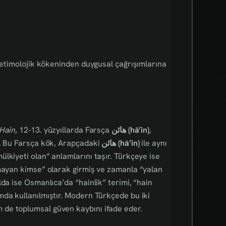
, etimolojik kökeninden duygusal çağrışımlarına
Hain
, 12‑13. yüzyıllarda Farsça
هائن‎ (hā’in)
,
r. Bu Farsça kök, Arapçadaki
هائن‎ (hā’in)
ile aynı
lkiyeti olan” anlamlarını taşır. Türkçeye ise
lmayan kimse” olarak girmiş ve zamanla “yalan
da ise Osmanlıca’da “hainlik” terimi, “hain
mda kullanılmıştır. Modern Türkçede bu iki
de toplumsal güven kaybını ifade eder.