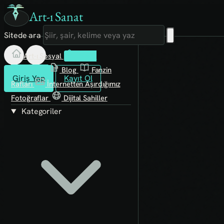
Art-ı Sanat
Sitede ara
Art-ı Sosyal
İmece
Kütüphane
Blog
Fanzin
Giriş Yap
Kayıt Ol
Rafları
İnternetten Aşırdığımız
Fotoğraflar
Dijital Sahiller
Kategoriler