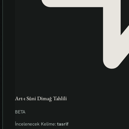
Art-ı Sûni Dimağ Tahlili
BETA
İncelenecek Kelime:
tasrif