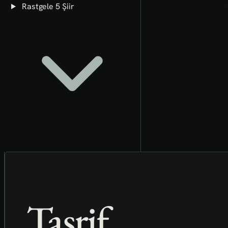
Rastgele 5 Şiir
Tasrif