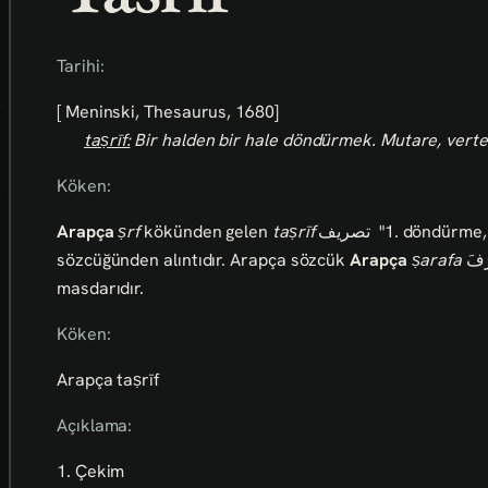
Tarihi:
[ Meninski, Thesaurus, 1680]
taṣrīf:
Bir halden bir hale döndürmek. Mutare, verte
Köken:
Arapça
ṣrf
kökünden gelen
taṣrīf
تصريف
"1. döndürme, 
sözcüğünden alıntıdır. Arapça sözcük
Arapça
ṣarafa
masdarıdır.
Köken:
Arapça taṣrīf
Açıklama:
1. Çekim