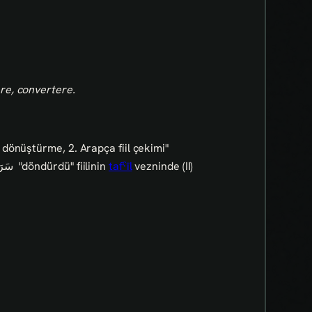
re, convertere.
dönüştürme, 2. Arapça fiil çekimi"
سَرَفَ
"döndürdü" fiilinin
tafˁīl
vezninde (II)