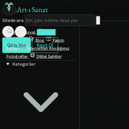
Art-ı Sanat
Sitede ara
Art-ı Sosyal
İmece
Kütüphane
Blog
Fanzin
Giriş Yap
Kayıt Ol
Rafları
İnternetten Aşırdığımız
Fotoğraflar
Dijital Sahiller
Kategoriler