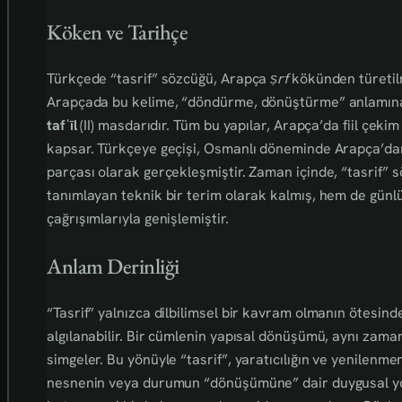
Köken ve Tarihçe
Türkçede “tasrif” sözcüğü, Arapça
ṣrf
kökünden türetilmiş “taṣrīf” (تصريف)
Arapçada bu kelime, “döndürme, dönüştürme” anlamın
tafʿīl
(II) masdarıdır. Tüm bu yapılar, Arapça’da fiil çekim
kapsar. Türkçeye geçişi, Osmanlı döneminde Arapça’dan 
parçası olarak gerçekleşmiştir. Zaman içinde, “tasrif” s
tanımlayan teknik bir terim olarak kalmış, hem de gün
çağrışımlarıyla genişlemiştir.
Anlam Derinliği
“Tasrif” yalnızca dilbilimsel bir kavram olmanın ötesind
algılanabilir. Bir cümlenin yapısal dönüşümü, aynı zam
simgeler. Bu yönüyle “tasrif”, yaratıcılığın ve yenilen
nesnenin veya durumun “dönüşümüne” dair duygusal yoğu