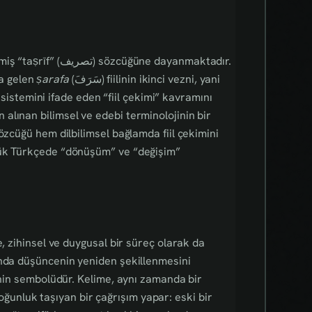
 sözcüğüne dayanmaktadır.
a gelen
ṣarafa
(سَرَفَ) fiilinin ikinci vezni, yani
 sistemini ifade eden “fiil çekimi” kavramını
alınan bilimsel ve edebi terminolojinin bir
özcüğü hem dilbilimsel bağlamda fiil çekimini
lük Türkçede “dönüşüm” ve “değişim”
e, zihinsel ve duygusal bir süreç olarak da
anda düşüncenin yeniden şekillenmesini
menin sembolüdür. Kelime, aynı zamanda bir
nluk taşıyan bir çağrışım yapar: eski bir