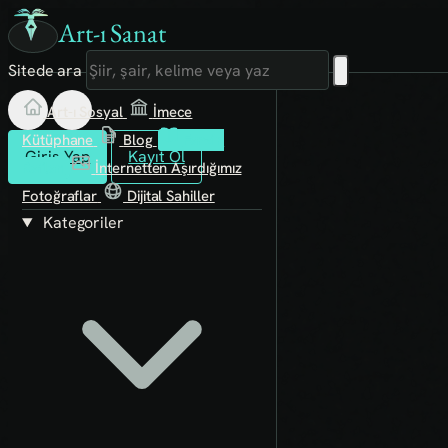
Art-ı Sanat
Sitede ara
Art-ı Sosyal
İmece
Kütüphane
Blog
Fanzin
Giriş Yap
Kayıt Ol
Rafları
İnternetten Aşırdığımız
Fotoğraflar
Dijital Sahiller
Kategoriler