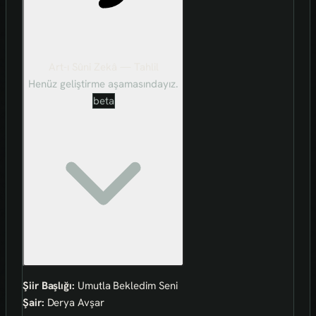
Art-ı Sûni Zekâ — Tahlil
Henüz geliştirme aşamasındayız.
beta
Şiir Başlığı:
Umutla Bekledim Seni
Şair:
Derya Avşar