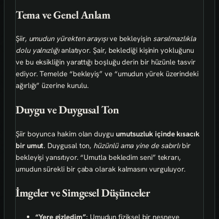
Tema ve Genel Anlam
Şiir,
umudun yürekten arayışı
ve bekleyişin
sarsılmazlıkla
dolu yalnızlığı
anlatıyor. Şair, beklediği kişinin yokluğunu
ve bu eksikliğin yarattığı boşluğu derin bir hüzünle tasvir
ediyor. Temelde “bekleyiş” ve “umudun yürek üzerindeki
ağırlığı” üzerine kurulu.
Duygu ve Duygusal Ton
Şiir boyunca hakim olan duygu
umutsuzluk içinde kısacık
bir umut
. Duygusal ton,
hüzünlü ama yine de sabırlı
bir
bekleyişi yansıtıyor. “Umutla bekledim seni” tekrarı,
umudun sürekli bir çaba olarak kalmasını vurguluyor.
İmgeler ve Simgesel Düşünceler
“Yere gizledim”
: Umudun fiziksel bir nesneye