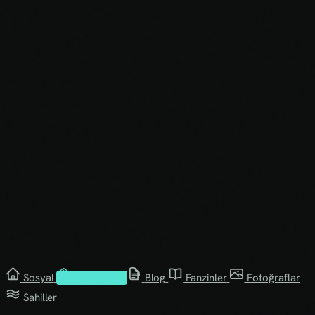
Sosyal
Kütüphane
Blog
Fanzinler
Fotoğraflar
Sahiller