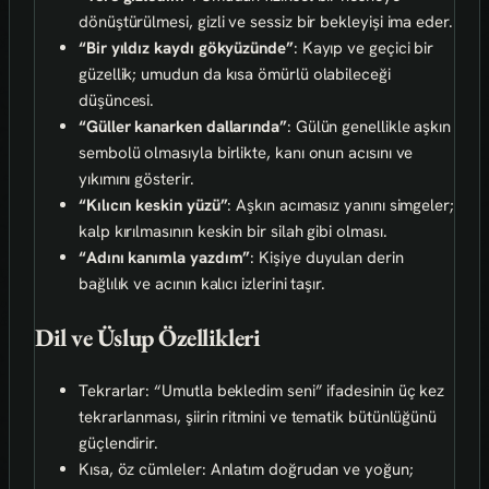
dönüştürülmesi, gizli ve sessiz bir bekleyişi ima eder.
“Bir yıldız kaydı gökyüzünde”
: Kayıp ve geçici bir
güzellik; umudun da kısa ömürlü olabileceği
düşüncesi.
“Güller kanarken dallarında”
: Gülün genellikle aşkın
sembolü olmasıyla birlikte, kanı onun acısını ve
yıkımını gösterir.
“Kılıcın keskin yüzü”
: Aşkın acımasız yanını simgeler;
kalp kırılmasının keskin bir silah gibi olması.
“Adını kanımla yazdım”
: Kişiye duyulan derin
bağlılık ve acının kalıcı izlerini taşır.
Dil ve Üslup Özellikleri
Tekrarlar: “Umutla bekledim seni” ifadesinin üç kez
tekrarlanması, şiirin ritmini ve tematik bütünlüğünü
güçlendirir.
Kısa, öz cümleler: Anlatım doğrudan ve yoğun;