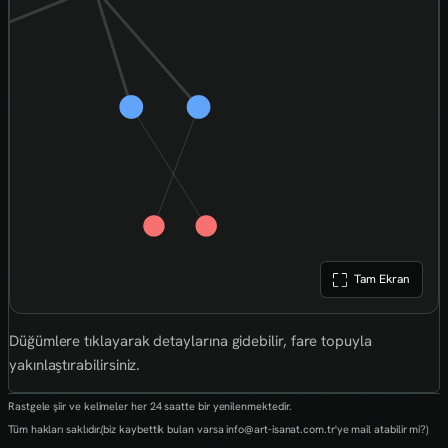
Tam Ekran
Düğümlere tıklayarak detaylarına gidebilir, fare topuyla
yakınlaştırabilirsiniz.
Rastgele şiir ve kelimeler her 24 saatte bir yenilenmektedir.
Tüm hakları saklıdır.(biz kaybettik bulan varsa info@art-isanat.com.tr'ye mail atabilir mi?)