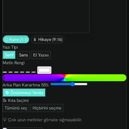
◻ Kare (1:1)
📱 Hikaye (9:16)
Yazı Tipi
Serif
Sans
El Yazısı
Metin Rengi
+
Arka Plan Karartma
55%
🔄 Önizlemeyi Yenile
📝 Kıta Seçimi
Tümünü seç
Hiçbirini seçme
💡 Çok uzun metinler görsele sığmayabilir.