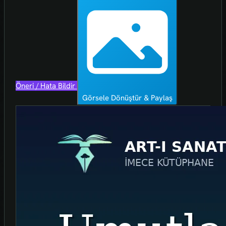
Öneri / Hata Bildir
Görsele Dönüştür & Paylaş