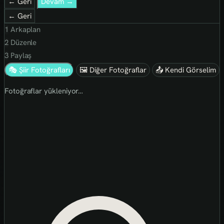
← Geri
Devam →
← Geri
1
Arkaplan
2
Düzenle
3
Paylaş
🎭 Şiir Fotoğrafları
🖼 Diğer Fotoğraflar
📤 Kendi Görselim
Fotoğraflar yükleniyor…