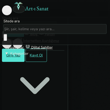
Art-ı Sanat
Sitede ara
Sitede ara
Art-ı Sosyal
İmece
Kütüphane
Blog
Fanzin
Rafları
İnternetten Aşırdığımız
Fotoğraflar
Dijital Sahiller
Kategoriler
Giriş Yap
Kayıt Ol