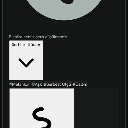
Bu şiire henüz şerh düşülmemiş
Şerhleri Göster
#Melankoli
#Aşk
#Serbest Ölçü
#Özlem