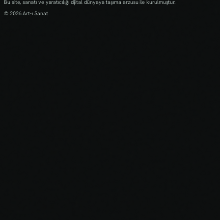
Bu site, sanatı ve yaratıcılığı dijital dünyaya taşıma arzusu ile kurulmuştur.
© 2026 Art-ı Sanat