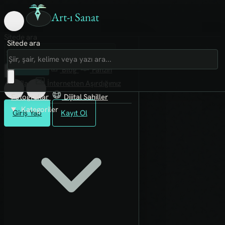
Art-ı Sanat
Sitede ara
Sitede ara
Art-ı Sosyal
İmece
Kütüphane
Blog
Fanzin
Rafları
İnternetten Aşırdığımız
Fotoğraflar
Dijital Sahiller
Kategoriler
Giriş Yap
Kayıt Ol