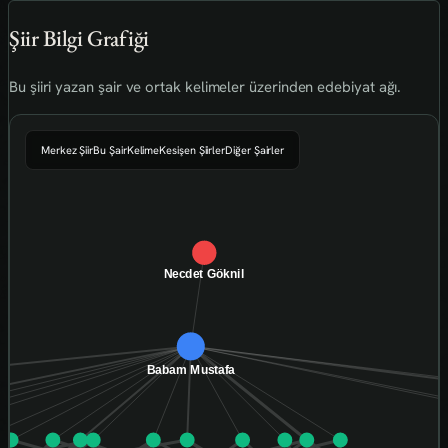
Şiir Bilgi Grafiği
Bu şiiri yazan şair ve ortak kelimeler üzerinden edebiyat ağı.
Merkez Şiir
Bu Şair
Kelime
Kesişen Şiirler
Diğer Şairler