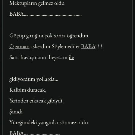
Mektupların gelmez oldu
BABA
.................................................
Göçüp gittiğini
çok
sonra
öğrendim.
O
zaman
askerdim-Söylemediler
BABA
! ! !
Sana kavuşmanın heyecanı
ile
gidiyordum yollarda...
Kalbim duracak,
Yerinden çıkacak gibiydi.
Şimdi
Yüreğimdeki yangınlar sönmez oldu
BABA
...............................