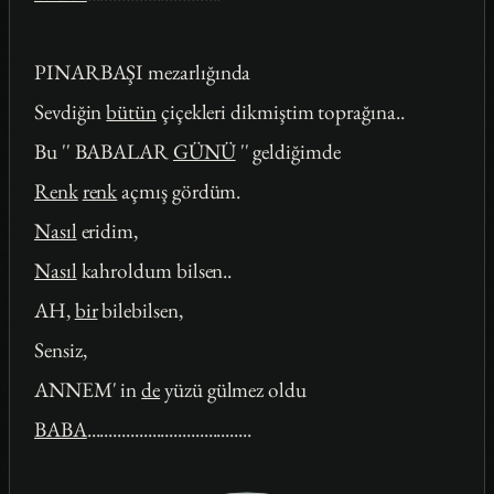
PINARBAŞI mezarlığında
Sevdiğin
bütün
çiçekleri dikmiştim toprağına..
Bu '' BABALAR
GÜNÜ
'' geldiğimde
Renk
renk
açmış gördüm.
Nasıl
eridim,
Nasıl
kahroldum bilsen..
AH,
bir
bilebilsen,
Sensiz,
ANNEM' in
de
yüzü gülmez oldu
BABA
......................................