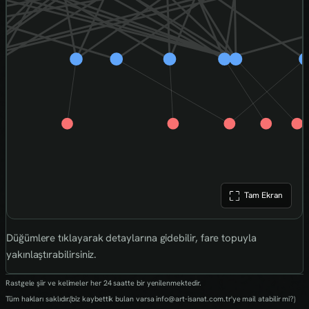
Tam Ekran
Düğümlere tıklayarak detaylarına gidebilir, fare topuyla
yakınlaştırabilirsiniz.
Rastgele şiir ve kelimeler her 24 saatte bir yenilenmektedir.
Tüm hakları saklıdır.(biz kaybettik bulan varsa info@art-isanat.com.tr'ye mail atabilir mi?)