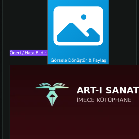
Öneri / Hata Bildir
Görsele Dönüştür & Paylaş