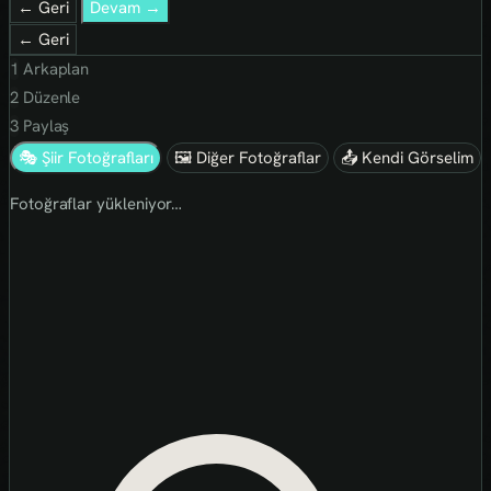
← Geri
Devam →
← Geri
1
Arkaplan
2
Düzenle
3
Paylaş
🎭 Şiir Fotoğrafları
🖼 Diğer Fotoğraflar
📤 Kendi Görselim
Fotoğraflar yükleniyor…