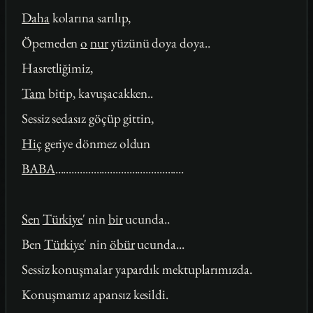
Daha
kolarına sarılıp,
Öpemeden
o
nur
yüzünü doya doya..
Hasretliğimiz,
Tam
bitip, kavuşacakken..
Sessiz sedasız göçüp gittin,
Hiç
geriye dönmez oldun
BABA
...............................................
Sen
Türkiye
' nin
bir
ucunda..
Ben
Türkiye
' nin
öbür
ucunda...
Sessiz konuşmalar yapardık mektuplarımızda.
Konuşmamız apansız kesildi.