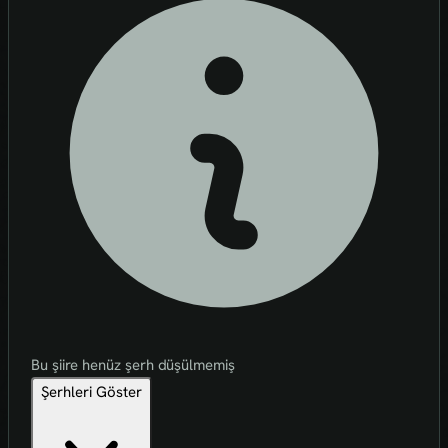
Bu şiire henüz şerh düşülmemiş
Şerhleri Göster