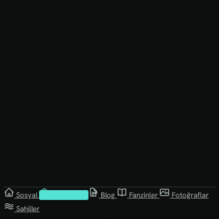
Sosyal
Kütüphane
Blog
Fanzinler
Fotoğraflar
Sahiller