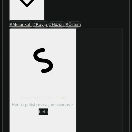
#Melankoli
#Kayıp
#Hüzün
#Özlem
Art-ı Sûni Zekâ — Tahlil
Henüz geliştirme aşamasındayız.
beta