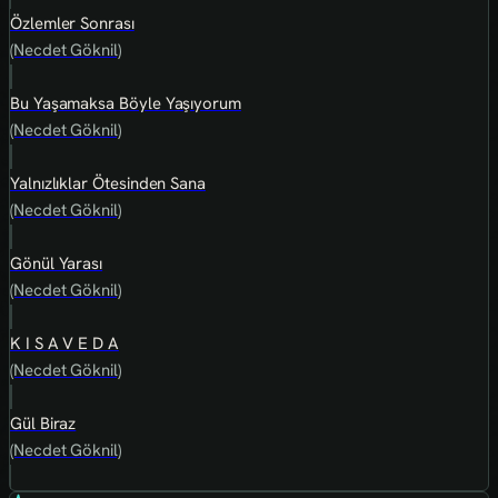
Özlemler Sonrası
(Necdet Göknil)
Bu Yaşamaksa Böyle Yaşıyorum
(Necdet Göknil)
Yalnızlıklar Ötesinden Sana
(Necdet Göknil)
Gönül Yarası
(Necdet Göknil)
K I S A V E D A
(Necdet Göknil)
Gül Biraz
(Necdet Göknil)