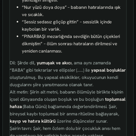
“Nur yüzü doya doya” – babanın hatıralarında ışık
ve sıcaklık.
“Sessiz sedasız göçüp gittin” – sessizlik içinde
kaybolan bir varlık.
“PINARBAŞI mezarlığında sevdiğin bütün çiçekleri
dikmiştim” – ölüm sonrası hatıraların dirilmesi ve
yeniden canlanması.
Dil: Şiirde dil,
yumuşak ve akıcı
, ama aynı zamanda
“BABA” gibi tekrarlar ve ellipsler (……) ile
yapısal boşluklar
oluşturulmuş. Bu yapısal eksiklikler, okuyucunun kendi
duygularını şiire yansıtmasına olanak tanır.
Alt metin: Şiirin alt metni, babanın ölümüyle birlikte kişinin
içsel dünyasında oluşan boşluk ve bu boşluğun
toplumsal
hafıza
(Baba Günü) bağlamında değerlendirilmesi. Şair,
bireysel kaybı toplumsal bir anma ritüeline bağlayarak,
kayıp ve hatıra kültürü
üzerine düşünceler sunar.
Şairin tavrı: Şair, hem özlem dolu bir çocukluk anısı hem
de yargılayıcı bir yetişkin bakış açısıyla yaklaşır.