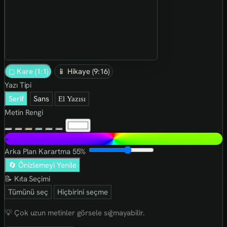
◻ Kare (1:1)
📱 Hikaye (9:16)
Yazı Tipi
Serif
Sans
El Yazısı
Metin Rengi
+
Arka Plan Karartma
55%
🔄 Önizlemeyi Yenile
📝 Kıta Seçimi
Tümünü seç
Hiçbirini seçme
💡 Çok uzun metinler görsele sığmayabilir.