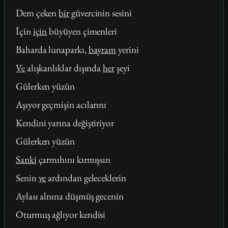
Dem çeken
bir
güvercinin sesini
İçin
için
büyüyen çimenleri
Baharda lunaparkı,
bayram
yerini
Ve
alışkanlıklar dışında
her
şeyi
Gülerken yüzün
Aşıyor geçmişin acılarını
Kendini yarına değiştiriyor
Gülerken yüzün
Sanki
çarmıhını kırmışsın
Senin
ve
ardından geleceklerin
Aylası alnına düşmüş gecenin
Oturmuş ağlıyor kendisi