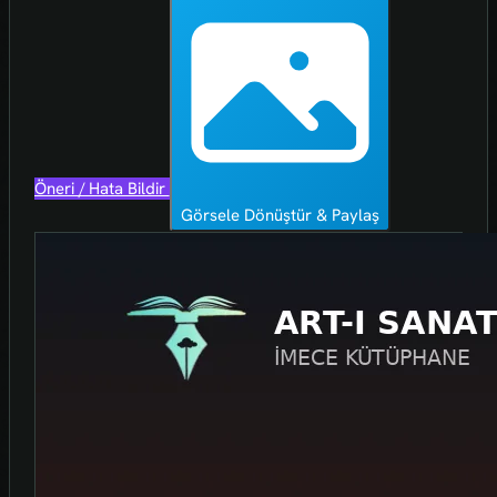
Öneri / Hata Bildir
Görsele Dönüştür & Paylaş