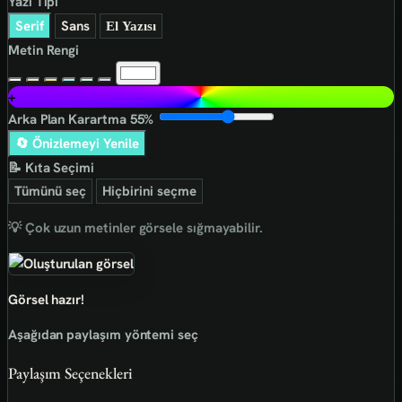
Yazı Tipi
Serif
Sans
El Yazısı
Metin Rengi
+
Arka Plan Karartma
55%
🔄 Önizlemeyi Yenile
📝 Kıta Seçimi
Tümünü seç
Hiçbirini seçme
💡 Çok uzun metinler görsele sığmayabilir.
Görsel hazır!
Aşağıdan paylaşım yöntemi seç
Paylaşım Seçenekleri