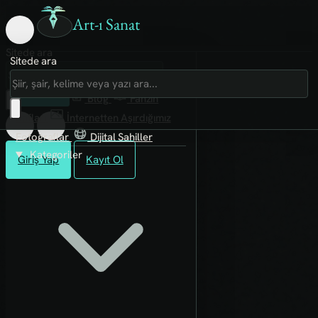
Art-ı Sanat
Sitede ara
Sitede ara
Art-ı Sosyal
İmece
Kütüphane
Blog
Fanzin
Rafları
İnternetten Aşırdığımız
Fotoğraflar
Dijital Sahiller
Kategoriler
Giriş Yap
Kayıt Ol