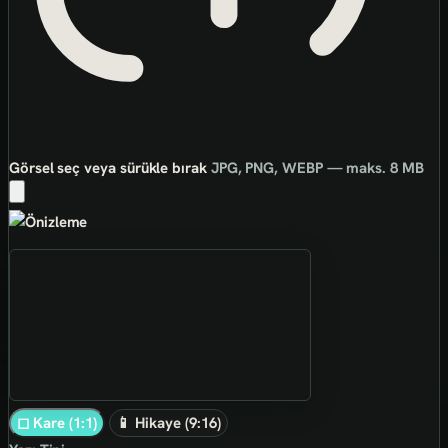
Görsel seç veya sürükle bırak
JPG, PNG, WEBP — maks. 8 MB
◻ Kare (1:1)
📱 Hikaye (9:16)