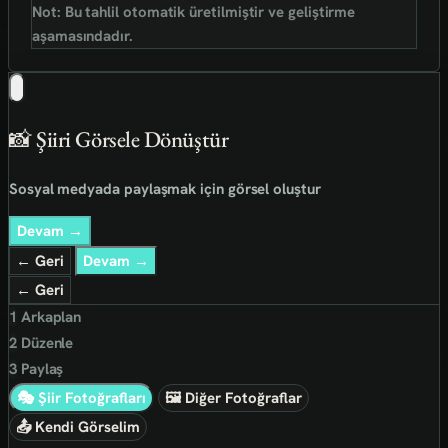
Not: Bu tahlil otomatik üretilmiştir ve geliştirme
aşamasındadır.
📸 Şiiri Görsele Dönüştür
Sosyal medyada paylaşmak için görsel oluştur
Devam →
← Geri
Devam →
← Geri
1
Arkaplan
2
Düzenle
3
Paylaş
🎭 Şiir Fotoğrafları
🖼 Diğer Fotoğraflar
📤 Kendi Görselim