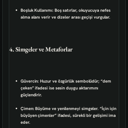
Boşluk Kullanımı:
Boş satırlar, okuyucuya nefes
alma alanı verir ve dizeler arası geçişi vurgular.
4. Simgeler ve Metaforlar
Güvercin:
Huzur ve özgürlük sembolüdür; “dem
çeken” ifadesi ise sesin duygu aktarımını
güçlendirir.
Çimen:
Büyüme ve yenilenmeyi simgeler. “İçin için
büyüyen çimenler” ifadesi, sürekli bir gelişimi ima
eder.