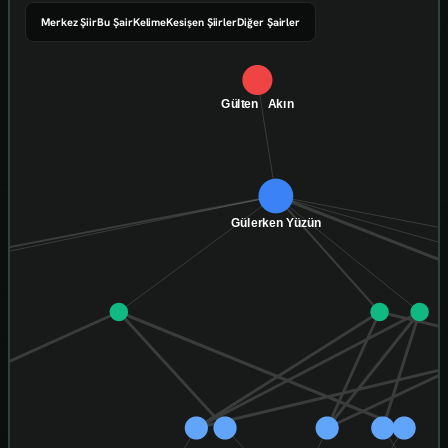
Merkez Şiir
Bu Şair
Kelime
Kesişen Şiirler
Diğer Şairler