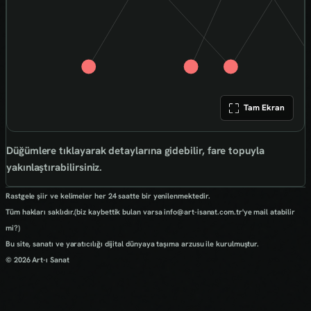
Tam Ekran
Düğümlere tıklayarak detaylarına gidebilir, fare topuyla
yakınlaştırabilirsiniz.
Rastgele şiir ve kelimeler her 24 saatte bir yenilenmektedir.
Tüm hakları saklıdır.(biz kaybettik bulan varsa info@art-isanat.com.tr'ye mail atabilir
mi?)
Bu site, sanatı ve yaratıcılığı dijital dünyaya taşıma arzusu ile kurulmuştur.
© 2026 Art-ı Sanat