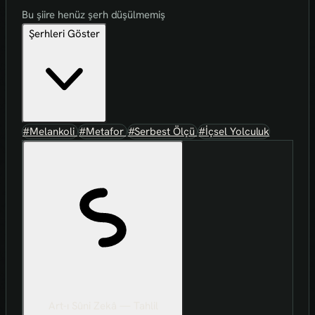
Bu şiire henüz şerh düşülmemiş
Şerhleri Göster
#Melankoli
#Metafor
#Serbest Ölçü
#İçsel Yolculuk
Art-ı Sûni Zekâ — Tahlil