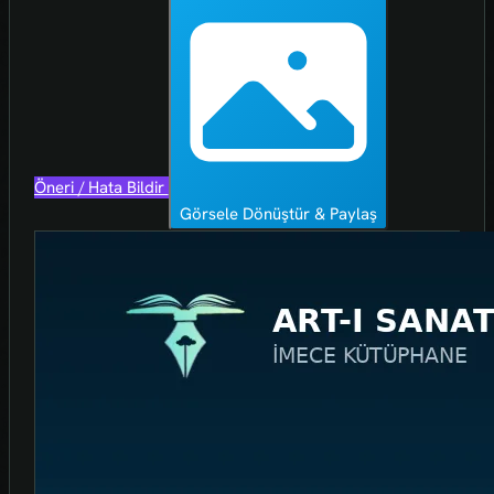
Öneri / Hata Bildir
Görsele Dönüştür & Paylaş