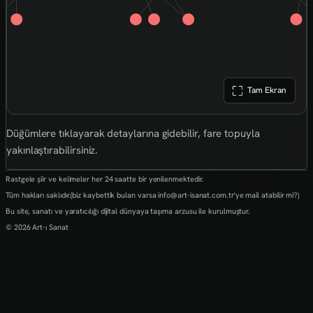
Tam Ekran
Düğümlere tıklayarak detaylarına gidebilir, fare topuyla
yakınlaştırabilirsiniz.
Rastgele şiir ve kelimeler her 24 saatte bir yenilenmektedir.
Tüm hakları saklıdır.(biz kaybettik bulan varsa info@art-isanat.com.tr'ye mail atabilir mi?)
Bu site, sanatı ve yaratıcılığı dijital dünyaya taşıma arzusu ile kurulmuştur.
© 2026 Art-ı Sanat