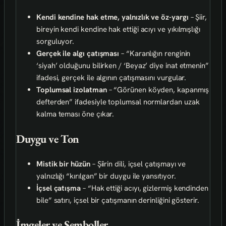
Kendi kendine hak etme, yalnızlık ve öz-yargı
– Şiir,
bireyin kendi kendine hak ettiği acıyı ve yıkılmışlığı
sorguluyor.
Gerçek ile algı çatışması
– “Karanlığın renginin
‘siyah’ olduğunu bilirken / ‘Beyaz’ diye inat etmenin”
ifadesi, gerçek ile algının çatışmasını vurgular.
Toplumsal izolatman
– “Görünen köyden, kapanmış
defterden” ifadesiyle toplumsal normlardan uzak
kalma teması öne çıkar.
Duygu ve Ton
Mistik bir hüzün
– Şiirin dili, içsel çatışmayı ve
yalnızlığı “kırılgan” bir duygu ile yansıtıyor.
İçsel çatışma
– “Hak ettiği acıyı, gizlermiş kendinden
bile” satırı, içsel bir çatışmanın derinliğini gösterir.
İmgeler ve Semboller