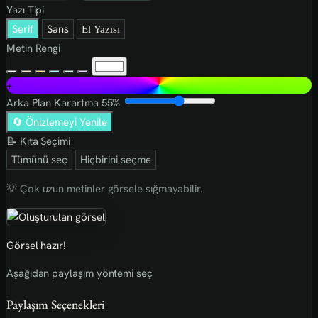
Yazı Tipi
Serif
Sans
El Yazısı
Metin Rengi
+
Arka Plan Karartma
55%
🔄 Önizlemeyi Yenile
📝 Kıta Seçimi
Tümünü seç
Hiçbirini seçme
💡 Çok uzun metinler görsele sığmayabilir.
Görsel hazır!
Aşağıdan paylaşım yöntemi seç
Paylaşım Seçenekleri