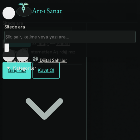
Art-ı Sanat
Sitede ara
Sitede ara
Art-ı Sosyal
İmece
Kütüphane
Blog
Fanzin
Rafları
İnternetten Aşırdığımız
Fotoğraflar
Dijital Sahiller
Kategoriler
Giriş Yap
Kayıt Ol