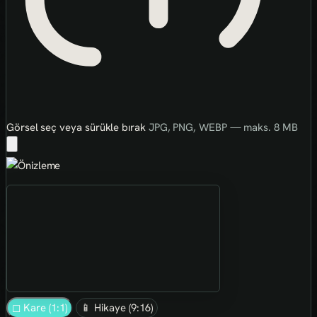
Görsel seç veya sürükle bırak
JPG, PNG, WEBP — maks. 8 MB
◻ Kare (1:1)
📱 Hikaye (9:16)