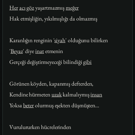
Her
acı
göz
yaşartmazmış
meğer
Hak etmişliğin, yıkılmışlığı da olmazmış
Karanlığın renginin '
siyah
' olduğunu bilirken
'
Beyaz
' diye
inat
etmenin
Gerçeği değiştirmeyeceği bilindiği
gibi
Görünen köyden, kapanmış defterden,
Kendine hürmeten
uzak
kalmalıymış
insan
Yoksa
beter
olurmuş eşekten düşmüşten…
Vurulururken hücrelerinden