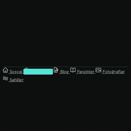
Sosyal
Kütüphane
Blog
Fanzinler
Fotoğraflar
Sahiller