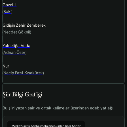
Gazel 1
(Baki)
Gidişin Zehir Zemberek
(Necdet Göknil)
Yalnizliğa Veda
(Adnan Özer)
Nur
(Necip Fazıl Kısakürek)
Şiir Bilgi Grafiği
Bu şiiri yazan şair ve ortak kelimeler üzerinden edebiyat ağı.
Merkez Şiir
Bu Şair
Kelime
Kesişen Şiirler
Diğer Şairler