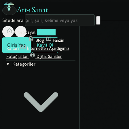
Art-ı Sanat
Sitede ara
Art-ı Sosyal
İmece
Kütüphane
Blog
Fanzin
Giriş Yap
Kayıt Ol
Rafları
İnternetten Aşırdığımız
Fotoğraflar
Dijital Sahiller
Kategoriler