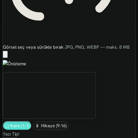
Görsel seç veya sürükle bırak
JPG, PNG, WEBP — maks. 8 MB
◻ Kare (1:1)
📱 Hikaye (9:16)
Yazı Tipi