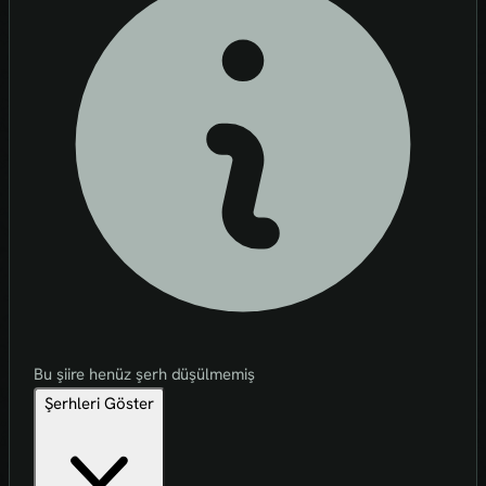
Bu şiire henüz şerh düşülmemiş
Şerhleri Göster