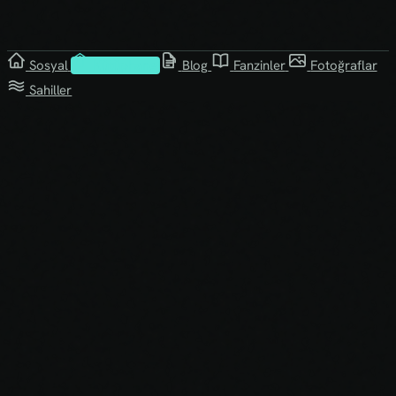
Sosyal
Kütüphane
Blog
Fanzinler
Fotoğraflar
Sahiller