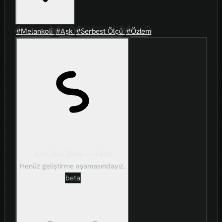
#Melankoli
#Aşk
#Serbest Ölçü
#Özlem
Art-ı Sûni Zekâ — Tahlil
Henüz geliştirme aşamasındayız.
beta