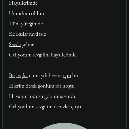
Hayallerimde
Umudum oldun
Tüm
yüreğimde
Korkular faydasız
Sevda
yeline
Geliyorum sevgilim hayallerimle
Bir
başka
cumaydı benim
için
bu
Ellerim titrek gönlüm
bir
hoştu
Havanın lodusu gönlüme vurdu
Geliyordum sevgilim denizler çoştu