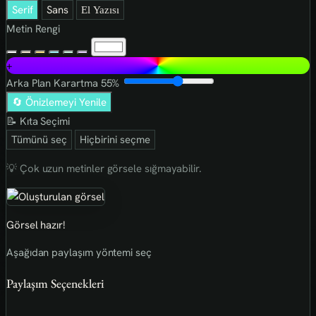
Serif
Sans
El Yazısı
Metin Rengi
+
Arka Plan Karartma
55%
🔄 Önizlemeyi Yenile
📝 Kıta Seçimi
Tümünü seç
Hiçbirini seçme
💡 Çok uzun metinler görsele sığmayabilir.
Görsel hazır!
Aşağıdan paylaşım yöntemi seç
Paylaşım Seçenekleri