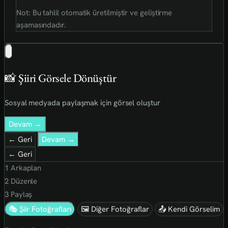
Not: Bu tahlil otomatik üretilmiştir ve geliştirme
aşamasındadır.
📸 Şiiri Görsele Dönüştür
Sosyal medyada paylaşmak için görsel oluştur
Devam →
← Geri
Devam →
← Geri
1
Arkaplan
2
Düzenle
3
Paylaş
🎭 Şiir Fotoğrafları
🖼 Diğer Fotoğraflar
📤 Kendi Görselim