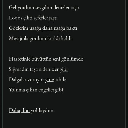
Geliyordum sevgilim denizler taştı
Lodos
çıktı seferler şaştı
Gözlerim uzağa
daha
uzağa baktı
Mesajınla gönlüm kırıldı kaldı
Hasretinle büyüttün seni gönlümde
Sığmadın taştın denizler
gibi
Dalgalar vuruyor
yine
sahile
Yoluma çıkan engeller
gibi
Daha
dün
yoldaydım