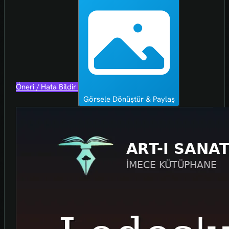
Öneri / Hata Bildir
Görsele Dönüştür & Paylaş