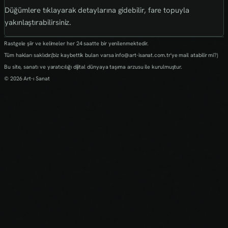
Düğümlere tıklayarak detaylarına gidebilir, fare topuyla
yakınlaştırabilirsiniz.
Rastgele şiir ve kelimeler her 24 saatte bir yenilenmektedir.
Tüm hakları saklıdır.(biz kaybettik bulan varsa info@art-isanat.com.tr'ye mail atabilir mi?)
Bu site, sanatı ve yaratıcılığı dijital dünyaya taşıma arzusu ile kurulmuştur.
© 2026 Art-ı Sanat