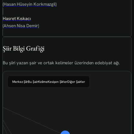
(Hasan Hüseyin Korkmazgil)
Hasret Kıskacı
(Ahsen Nisa Demir)
Şiir Bilgi Grafiği
Bu şiiri yazan şair ve ortak kelimeler üzerinden edebiyat ağı.
Merkez Şiir
Bu Şair
Kelime
Kesişen Şiirler
Diğer Şairler