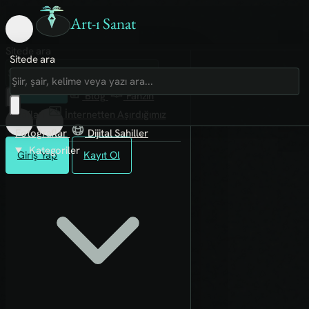
Art-ı Sanat
Sitede ara
Sitede ara
Art-ı Sosyal
İmece
Kütüphane
Blog
Fanzin
Rafları
İnternetten Aşırdığımız
Fotoğraflar
Dijital Sahiller
Kategoriler
Giriş Yap
Kayıt Ol