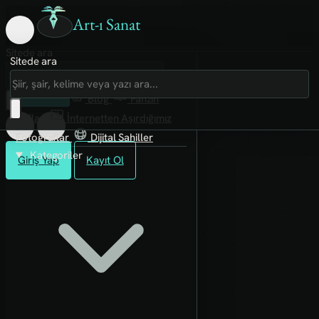
Art-ı Sanat
Sitede ara
Sitede ara
Art-ı Sosyal
İmece
Kütüphane
Blog
Fanzin
Rafları
İnternetten Aşırdığımız
Fotoğraflar
Dijital Sahiller
Kategoriler
Giriş Yap
Kayıt Ol