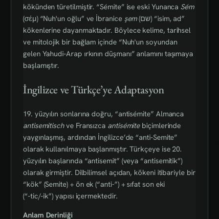
kökünden türetilmiştir. “Sémite” ise eski Yunanca
Sém
(σέμ) “Nuh'un oğlu” ve İbranice
şem
(שם) “isim, ad”
kökenlerine dayanmaktadır. Böylece kelime, tarihsel
ve mitolojik bir bağlam içinde “Nuh'un soyundan
gelen Yahudi‑Arap ırkının düşmanı” anlamını taşımaya
başlamıştır.
İngilizce ve Türkçe’ye Adaptasyon
19. yüzyılın sonlarına doğru, “antisémite” Almanca
antisemitisch
ve Fransızca
antisémite
biçimlerinde
yaygınlaşmış, ardından İngilizce’de “anti‑Semite”
olarak kullanılmaya başlanmıştır. Türkçeye ise 20.
yüzyılın başlarında “antisemit” (veya “antisemitik”)
olarak girmiştir. Dilbilimsel açıdan, kökeni itibariyle bir
“kök” (Semite) + ön ek (“anti-”) + sıfat son eki
(“‑tic/‑ik”) yapısı içermektedir.
Anlam Derinliği