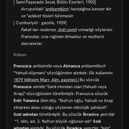
[ Sami Paşazade Sezai, Bütün Eserleri, 1902]
Avrupa'daki '
antisemitizm'
hastalığına benzer kin
ve ˁadāvet hisleri türemesin
[ Cumhuriyet - gazete, 1939]
Fakat her nedense,
Anti-semit
olmadığı söylenen
Fransızlar, ona rağmen itimadsız ve mutheriz
davranırlar.
Köken:
Fransızca
antisémite
veya
Almanca
antisemitisch
"Yahudi düşmanı" sözcüğünden alıntıdır. (İlk kullanımı:
1879 Wilhelm Marr, Alm. gazeteci.
) Bu sözcük
Fransızca
sémite
"Sami ırkından olan (Yahudi veya
Arap)" sözcüğünden türetilmiştir. Fransızca sözcük
Eski Yunanca
Sém
σέμ
"Nuh'un oğlu, Yahudi ve Arap
ırklarının atası olduğu söylenen mitolojik şahsiyet"
özel adından
türetilmiştir. Bu sözcük
İbranice
şem
שם
"1. isim, ad, 2. Nuh'un büyük oğlunun adı"
özel
adından
alıntıdır. Bu sözcük
İbranice
şem
שם
"isim"