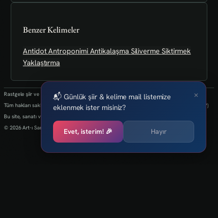
Benzer Kelimeler
Antidot
Antroponimi
Antikalaşma
Siliverme
Siktirmek
Yaklaştırma
×
Rastgele şiir ve kelimeler her 24 saatte bir yenilenmektedir.
📬 Günlük şiir & kelime mail listemize
Tüm hakları saklıdır.(biz kaybettik bulan varsa info@art-isanat.com.tr'ye mail atabilir mi?)
eklenmek ister misiniz?
Bu site, sanatı ve yaratıcılığı dijital dünyaya taşıma arzusu ile kurulmuştur.
© 2026 Art-ı Sanat
Evet, isterim! 🎉
Hayır