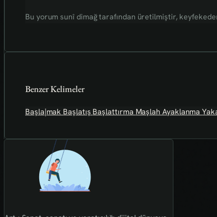
Bu yorum sunî dimağ tarafından üretilmiştir, keyfekederdi
Benzer Kelimeler
Başla|mak
Başlatış
Başlattırma
Maşlah
Ayaklanma
Yaka