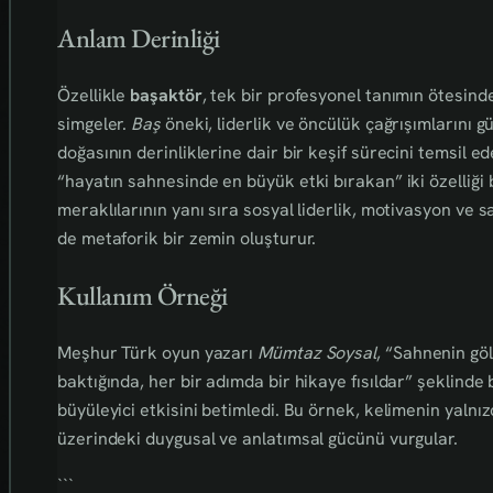
Anlam Derinliği
Özellikle
başaktör
, tek bir profesyonel tanımın ötesinde
simgeler.
Baş
öneki, liderlik ve öncülük çağrışımlarını g
doğasının derinliklerine dair bir keşif sürecini temsil ed
“hayatın sahnesinde en büyük etki bırakan” iki özelliği b
meraklılarının yanı sıra sosyal liderlik, motivasyon ve
de metaforik bir zemin oluşturur.
Kullanım Örneği
Meşhur Türk oyun yazarı
Mümtaz Soysal
, “Sahnenin gö
baktığında, her bir adımda bir hikaye fısıldar” şeklind
büyüleyici etkisini betimledi. Bu örnek, kelimenin yal
üzerindeki duygusal ve anlatımsal gücünü vurgular.
```