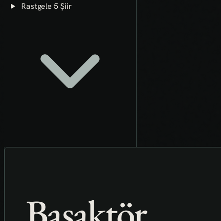
Rastgele 5 Şiir
Başaktör