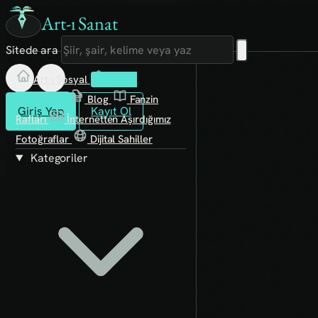
Art-ı Sanat
Sitede ara
Art-ı Sosyal
İmece
Kütüphane
Blog
Fanzin
Giriş Yap
Kayıt Ol
Rafları
İnternetten Aşırdığımız
Fotoğraflar
Dijital Sahiller
Kategoriler