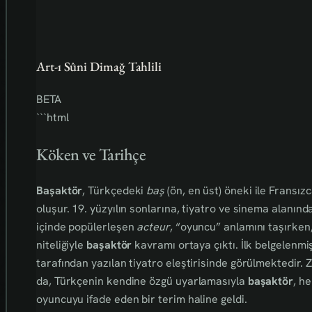
Art-ı Sûni Dimağ Tahlili
BETA
```html
Köken ve Tarihçe
Başaktör
, Türkçedeki
baş
(ön, en üst) öneki ile Fransız
oluşur. 19. yüzyılın sonlarına, tiyatro ve sinema alanın
içinde popülerleşen
acteur
, “oyuncu” anlamını taşırken
niteliğiyle
başaktör
kavramı ortaya çıktı. İlk belgelenmi
tarafından yazılan tiyatro eleştirisinde görülmektedir
da, Türkçenin kendine özgü uyarlamasıyla
başaktör
, h
oyuncuyu ifade eden bir terim haline geldi.