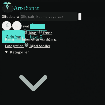
Art-ı Sanat
Sitede ara
Art-ı Sosyal
İmece
Kütüphane
Blog
Fanzin
Giriş Yap
Kayıt Ol
Rafları
İnternetten Aşırdığımız
Fotoğraflar
Dijital Sahiller
Kategoriler