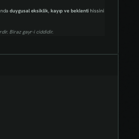
manda
duygusal eksiklik
,
kayıp ve beklenti
hissini
r. Biraz gayr-i ciddidir.