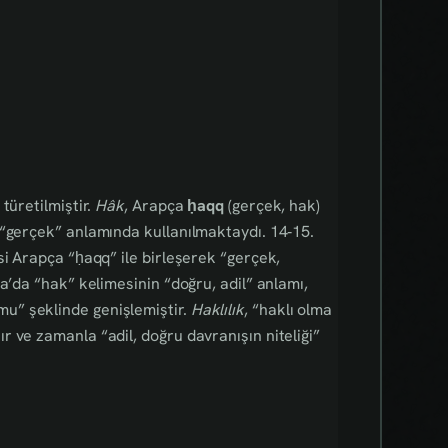
türetilmiştir.
Hâk
, Arapça
ḥaqq
(gerçek, hak)
 “gerçek” anlamında kullanılmaktaydı. 14‑15.
i Arapça “ḥaqq” ile birleşerek “gerçek,
a’da “hak” kelimesinin “doğru, adil” anlamı,
u” şeklinde genişlemiştir.
Haklılık
, “haklı olma
 ve zamanla “adil, doğru davranışın niteliği”