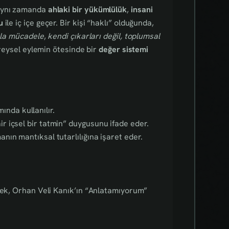
aynı zamanda
ahlaki bir yükümlülük
,
insani
u
ile iç içe geçer. Bir kişi “haklı” olduğunda,
kla mücadele
,
kendi çıkarları değil, toplumsal
ireysel eylemin ötesinde bir
değer sistemi
nda kullanılır.
r içsel bir tatmin” duygusunu ifade eder.
anın mantıksal tutarlılığına işaret eder.
rnek, Orhan Veli Kanık’ın “Anlatamıyorum”