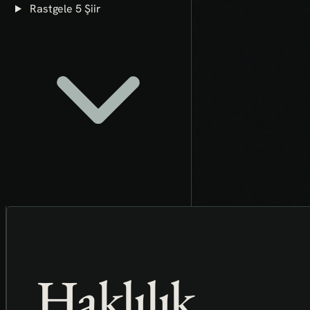
Rastgele 5 Şiir
Haklılık