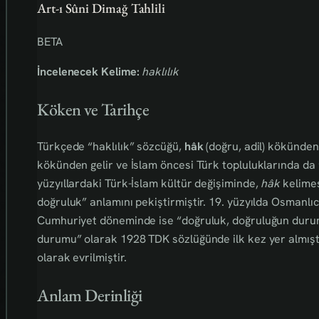
Art-ı Sûni Dimağ Tahlili
BETA
İncelenecek Kelime:
haklılık
Köken ve Tarihçe
Türkçede “haklılık” sözcüğü,
hâk
(doğru, adil) kökünden 
kökünden gelir ve İslam öncesi Türk topluluklarında da
yüzyıllardaki Türk-İslam kültür değişiminde,
hâk
kelimes
doğruluk” anlamını pekiştirmiştir. 19. yüzyılda Osmanlıc
Cumhuriyet döneminde ise “doğruluk, doğruluğun durum
durumu” olarak 1928 TDK sözlüğünde ilk kez yer almıştır
olarak evrilmiştir.
Anlam Derinliği