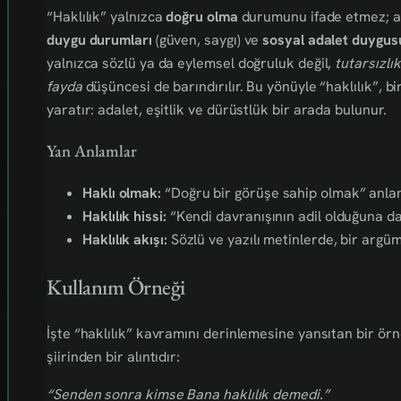
“Haklılık” yalnızca
doğru olma
durumunu ifade etmez; 
duygu durumları
(güven, saygı) ve
sosyal adalet duygus
yalnızca sözlü ya da eylemsel doğruluk değil,
tutarsızlı
fayda
düşüncesi de barındırılır. Bu yönüyle “haklılık”, b
yaratır: adalet, eşitlik ve dürüstlük bir arada bulunur.
Yan Anlamlar
Haklı olmak:
“Doğru bir görüşe sahip olmak” anlamı
Haklılık hissi:
“Kendi davranışının adil olduğuna dai
Haklılık akışı:
Sözlü ve yazılı metinlerde, bir argüm
Kullanım Örneği
İşte “haklılık” kavramını derinlemesine yansıtan bir ö
şiirinden bir alıntıdır:
“Senden sonra kimse Bana haklılık demedi.”