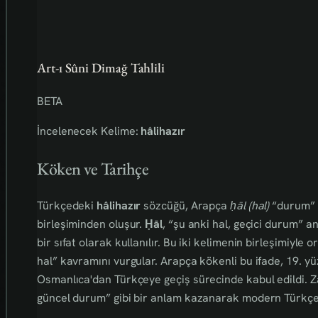
Art-ı Sûni Dimağ Tahlili
BETA
İncelenecek Kelime:
hâlihazır
Köken ve Tarihçe
Türkçedeki
hâlihazır
sözcüğü, Arapça
ḥāl (hal)
“durum”
birleşiminden oluşur.
Ḥāl
, “şu anki hal, geçici durum” a
bir sıfat olarak kullanılır. Bu iki kelimenin birleşimiyle 
hal” kavramını vurgular. Arapça kökenli bu ifade, 19. yüzy
Osmanlıca'dan Türkçeye geçiş sürecinde kabul edildi. 
güncel durum” gibi bir anlam kazanarak modern Türkçed