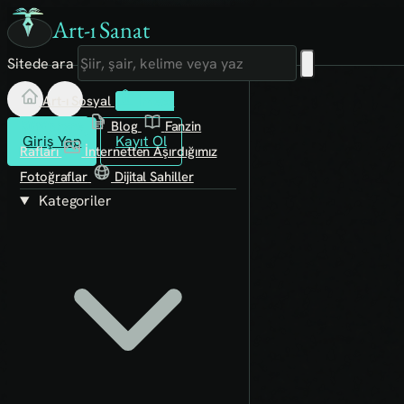
Art-ı Sanat
Sitede ara
Art-ı Sosyal
İmece
Kütüphane
Blog
Fanzin
Giriş Yap
Kayıt Ol
Rafları
İnternetten Aşırdığımız
Fotoğraflar
Dijital Sahiller
Kategoriler