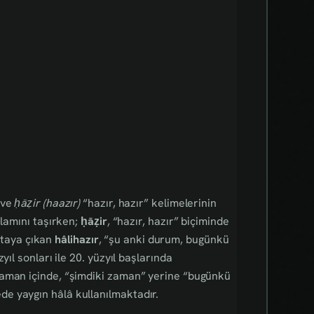
 ve
ḥāẓir (haazır)
“hazır, hazır” kelimelerinin
nlamını taşırken;
ḥāẓir
, “hazır, hazır” biçiminde
ortaya çıkan
hâlihazır
, “şu anki durum, bugünkü
ıl sonları ile 20. yüzyıl başlarında
Zaman içinde, “şimdiki zaman” yerine “bugünkü
e yaygın hâlâ kullanılmaktadır.