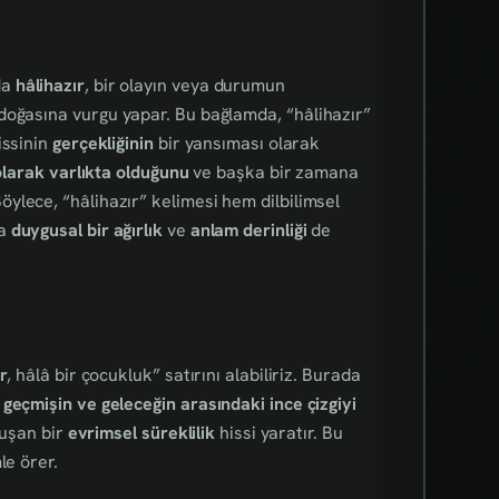
da
hâlihazır
, bir olayın veya durumun
doğasına vurgu yapar. Bu bağlamda, “hâlihazır”
issinin
gerçekliğinin
bir yansıması olarak
larak varlıkta olduğunu
ve başka bir zamana
ylece, “hâlihazır” kelimesi hem dilbilimsel
da
duygusal bir ağırlık
ve
anlam derinliği
de
r
, hâlâ bir çocukluk” satırını alabiliriz. Burada
a
geçmişin ve geleceğin arasındaki ince çizgiyi
luşan bir
evrimsel süreklilik
hissi yaratır. Bu
le örer.