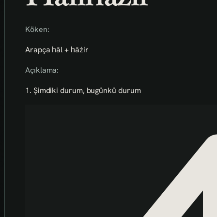
Köken:
Arapça ḥāl + ḥāżir
Açıklama:
1. Şimdiki durum, bugünkü durum