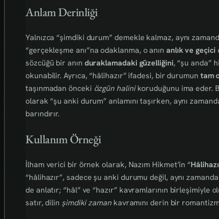
Anlam Derinliği
Yalnızca “şimdiki durum” demekle kalmaz, aynı zaman
“gerçekleşme anı”na odaklanma, o anın
anlık ve geçici
sözcüğü bir anın
duraklamadaki güzelliğini
, “şu anda” h
okunabilir. Ayrıca, “hâlihazır” ifadesi, bir durumun
tam o
taşınmadan önceki
özgün halini
koruduğunu ima eder. Bö
olarak “şu anki durum” anlamını taşırken, aynı zaman
barındırır.
Kullanım Örneği
İlham verici bir örnek olarak, Nazım Hikmet’in “
Hâlihazı
“hâlihazır”, sadece şu anki durumu değil, aynı zamand
de anlatır; “hâl” ve “hazır” kavramlarının birleşimiyle o
satır, dilin
şimdiki zaman
kavramını derin bir romantizm