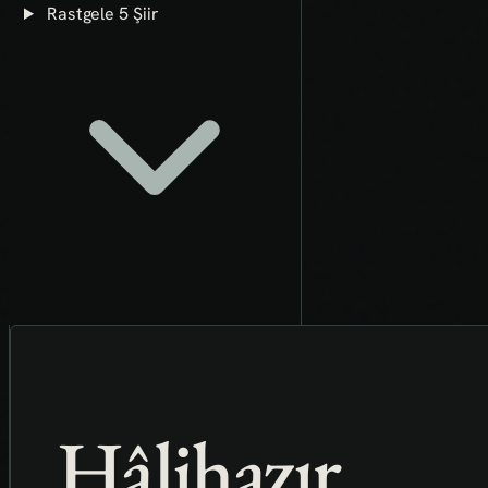
Rastgele 5 Şiir
Hâlihazır