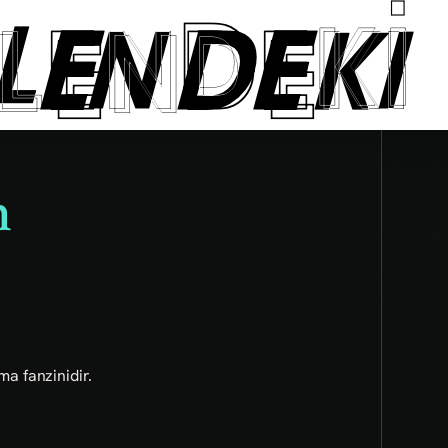
n
ma fanzinidir.