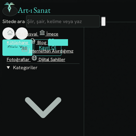
Art-ı Sanat
Sitede ara
Art-ı Sosyal
İmece
Kütüphane
Blog
Fanzin
Giriş Yap
Kayıt Ol
Rafları
İnternetten Aşırdığımız
Fotoğraflar
Dijital Sahiller
Kategoriler