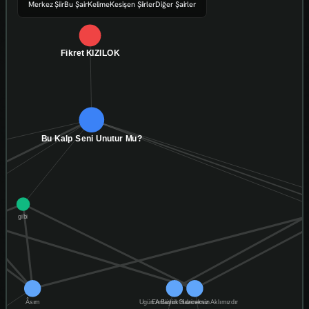
Merkez Şiir
Bu Şair
Kelime
Kesişen Şiirler
Diğer Şairler