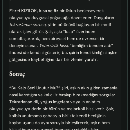
Fikret KIZILOK,
kısa ve öz
bir üslup benimseyerek
okuyucuyu duygusal yoğunluğa davet eder. Duyguların
tekrarlanan sorusu
, şiirin bütününü bağlayan bir motif
olarak işlev görür. Şair, aşkı “kalp” üzerinden
somutlaştırarak, hem bireysel hem de evrensel bir
deneyim sunar.
Yetersizlik hissi
, “benliğim benden aldı”
ifadesinde kendini gösterir; bu, şairin kendi kimliğini aşkın
gölgesinde kaybettiğine dair bir izlenim yaratır.
Sonuç
“Bu Kalp Seni Unutur Mu?” şiiri, aşkın akıp giden zamanla
nasıl karıştığını ve kalıcı iz bırakıp bırakmadığını sorgular.
Tekrarlanan dil, yoğun imgelem ve yalın anlatım,
okuyucuya derin bir hüzün ve melankoli hissi verir. Şair,
kalbin unutmama çabasıyla birlikte kendi benliğinin
kayboluşunu da aynı soruyla birleştirerek, aşkın hem
kişisel hem de evrensel boyutunu ustalıkla işler.