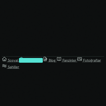
Sosyal
Kütüphane
Blog
Fanzinler
Fotoğraflar
Sahiller