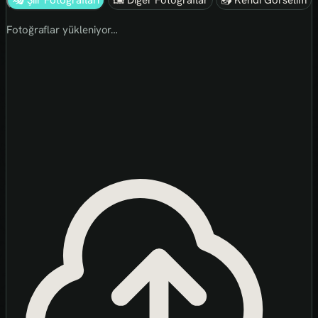
🎭 Şiir Fotoğrafları
🖼 Diğer Fotoğraflar
📤 Kendi Görselim
Fotoğraflar yükleniyor…