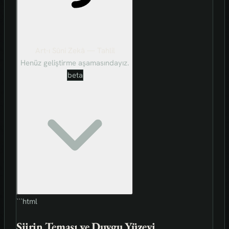
Art-ı Sûni Zekâ — Tahlil
Henüz geliştirme aşamasındayız.
beta
```html
Şiirin Teması ve Duygu Yüzeyi