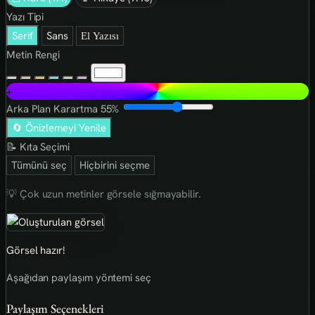
Yazı Tipi
Serif
Sans
El Yazısı
Metin Rengi
+
Arka Plan Karartma
55%
🔄 Önizlemeyi Yenile
📝 Kıta Seçimi
Tümünü seç
Hiçbirini seçme
💡 Çok uzun metinler görsele sığmayabilir.
Görsel hazır!
Aşağıdan paylaşım yöntemi seç
Paylaşım Seçenekleri