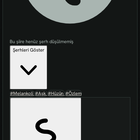
Bu şiire henüz şerh düşülmemiş
Şerhleri Göster
#Melankoli
#Aşk
#Hüzün
#Özlem