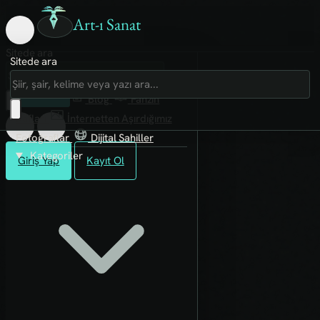
Art-ı Sanat
Sitede ara
Sitede ara
Art-ı Sosyal
İmece
Kütüphane
Blog
Fanzin
Rafları
İnternetten Aşırdığımız
Fotoğraflar
Dijital Sahiller
Kategoriler
Giriş Yap
Kayıt Ol