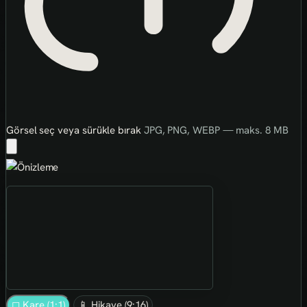
Görsel seç veya sürükle bırak
JPG, PNG, WEBP — maks. 8 MB
◻ Kare (1:1)
📱 Hikaye (9:16)