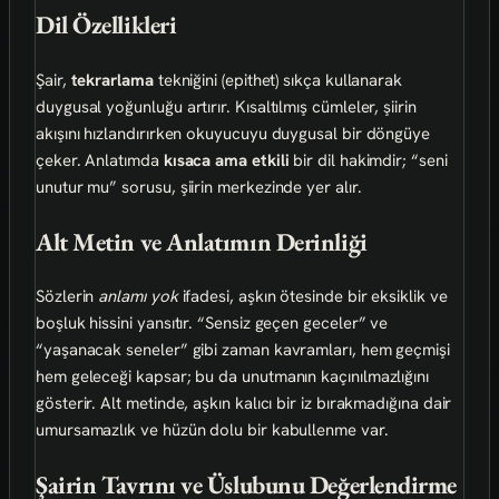
Dil Özellikleri
Şair,
tekrarlama
tekniğini (epithet) sıkça kullanarak
duygusal yoğunluğu artırır. Kısaltılmış cümleler, şiirin
akışını hızlandırırken okuyucuyu duygusal bir döngüye
çeker. Anlatımda
kısaca ama etkili
bir dil hakimdir; “seni
unutur mu” sorusu, şiirin merkezinde yer alır.
Alt Metin ve Anlatımın Derinliği
Sözlerin
anlamı yok
ifadesi, aşkın ötesinde bir eksiklik ve
boşluk hissini yansıtır. “Sensiz geçen geceler” ve
“yaşanacak seneler” gibi zaman kavramları, hem geçmişi
hem geleceği kapsar; bu da unutmanın kaçınılmazlığını
gösterir. Alt metinde, aşkın kalıcı bir iz bırakmadığına dair
umursamazlık ve hüzün dolu bir kabullenme var.
Şairin Tavrını ve Üslubunu Değerlendirme