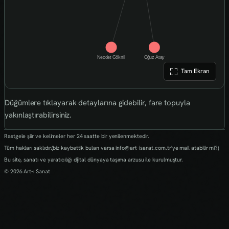
Tam Ekran
Düğümlere tıklayarak detaylarına gidebilir, fare topuyla
yakınlaştırabilirsiniz.
Rastgele şiir ve kelimeler her 24 saatte bir yenilenmektedir.
Tüm hakları saklıdır.(biz kaybettik bulan varsa info@art-isanat.com.tr'ye mail atabilir mi?)
Bu site, sanatı ve yaratıcılığı dijital dünyaya taşıma arzusu ile kurulmuştur.
© 2026 Art-ı Sanat