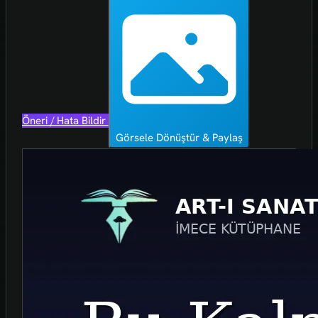
Öneri / Hata Bildir
Görsele Dönüştür & Paylaş