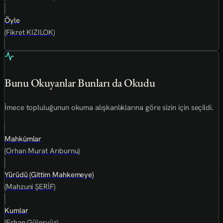
Öyle
(Fikret KIZILOK)
Bunu Okuyanlar Bunları da Okudu
İmece topluluğunun okuma alışkanlıklarına göre sizin için seçildi.
Mahkûmlar
(Orhan Murat Arıburnu)
Yürüdü (Gittim Mahkemeye)
(Mahzuni ŞERİF)
Kumlar
(Erhan Güleryüz)