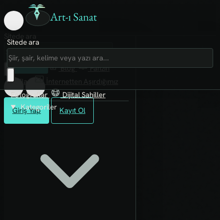
Art-ı Sanat
Sitede ara
Sitede ara
Art-ı Sosyal
İmece
Kütüphane
Blog
Fanzin
Rafları
İnternetten Aşırdığımız
Fotoğraflar
Dijital Sahiller
Kategoriler
Giriş Yap
Kayıt Ol