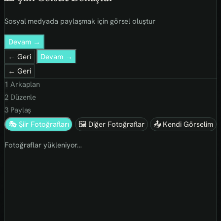
Sosyal medyada paylaşmak için görsel oluştur
Devam →
← Geri
Devam →
← Geri
1
Arkaplan
2
Düzenle
3
Paylaş
🎭 Şiir Fotoğrafları
🖼 Diğer Fotoğraflar
📤 Kendi Görselim
Fotoğraflar yükleniyor…