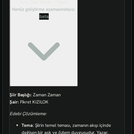
Art-ı Sûni Zekâ — Tahlil
Henüz geliştirme aşamasındayız.
beta
Şiir Başlığı:
Zaman Zaman
Şair:
Fikret KIZILOK
Edebi Çözümleme:
Tema
: Şiirin temel teması, zamanın akışı içinde
değişen bir aşk ve özlem duygusudur. Yazar,