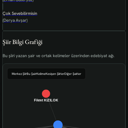
Çok Sevebilirmisin
(Derya Avşar)
Şiir Bilgi Grafiği
Bu şiiri yazan şair ve ortak kelimeler üzerinden edebiyat ağı.
Merkez Şiir
Bu Şair
Kelime
Kesişen Şiirler
Diğer Şairler