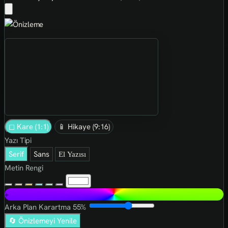
◻ Kare (1:1)
📱 Hikaye (9:16)
Yazı Tipi
Serif
Sans
El Yazısı
Metin Rengi
+
Arka Plan Karartma
55%
🔄 Önizlemeyi Yenile