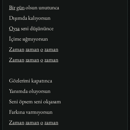
Bir
gün
olsun unutunca
Dışımda kalıyorsun
Oysa
seni düşününce
İçime sığmıyorsun
Zaman
zaman
o
zaman
Zaman
zaman
o
zaman
Gözlerimi kapatınca
Yanımda oluyorsun
Seni öpsem seni okşasam
Farkına varmıyorsun
Zaman
zaman
o
zaman