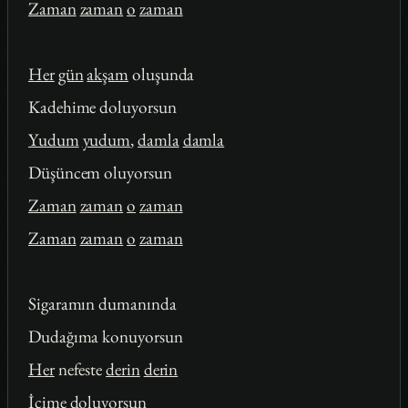
Zaman
zaman
o
zaman
Her
gün
akşam
oluşunda
Kadehime doluyorsun
Yudum
yudum
,
damla
damla
Düşüncem oluyorsun
Zaman
zaman
o
zaman
Zaman
zaman
o
zaman
Sigaramın dumanında
Dudağıma konuyorsun
Her
nefeste
derin
derin
İçime doluyorsun