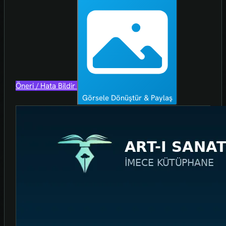
Öneri / Hata Bildir
Görsele Dönüştür & Paylaş