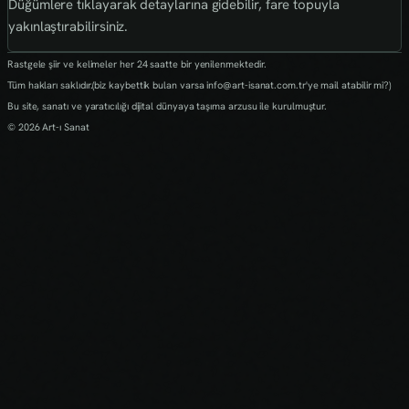
Düğümlere tıklayarak detaylarına gidebilir, fare topuyla
yakınlaştırabilirsiniz.
Rastgele şiir ve kelimeler her 24 saatte bir yenilenmektedir.
Tüm hakları saklıdır.(biz kaybettik bulan varsa info@art-isanat.com.tr'ye mail atabilir mi?)
Bu site, sanatı ve yaratıcılığı dijital dünyaya taşıma arzusu ile kurulmuştur.
© 2026 Art-ı Sanat