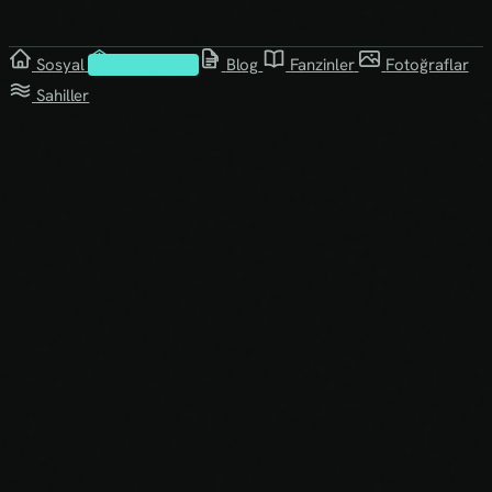
Sosyal
Kütüphane
Blog
Fanzinler
Fotoğraflar
Sahiller