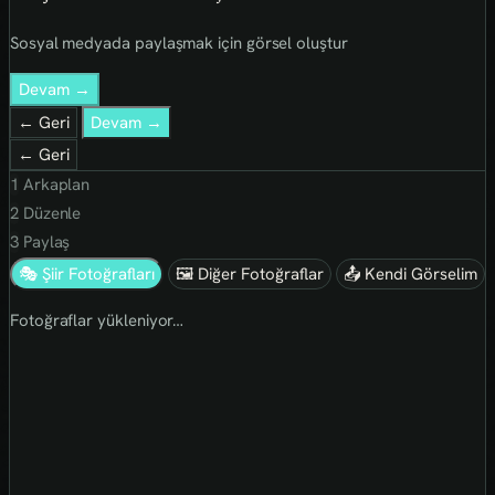
Sosyal medyada paylaşmak için görsel oluştur
Devam →
← Geri
Devam →
← Geri
1
Arkaplan
2
Düzenle
3
Paylaş
🎭 Şiir Fotoğrafları
🖼 Diğer Fotoğraflar
📤 Kendi Görselim
Fotoğraflar yükleniyor…