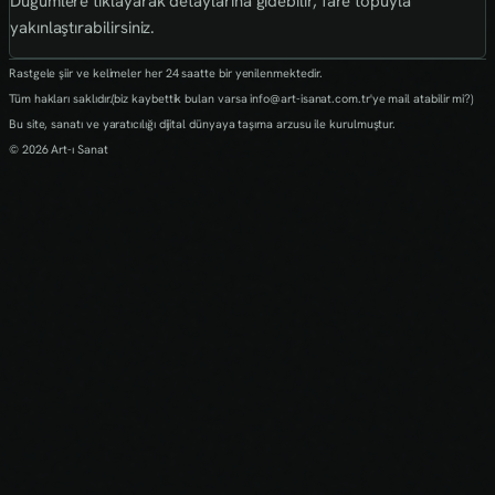
Düğümlere tıklayarak detaylarına gidebilir, fare topuyla
yakınlaştırabilirsiniz.
Rastgele şiir ve kelimeler her 24 saatte bir yenilenmektedir.
Tüm hakları saklıdır.(biz kaybettik bulan varsa info@art-isanat.com.tr'ye mail atabilir mi?)
Bu site, sanatı ve yaratıcılığı dijital dünyaya taşıma arzusu ile kurulmuştur.
© 2026 Art-ı Sanat