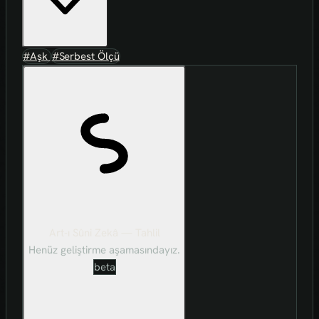
#Aşk
#Serbest Ölçü
Art-ı Sûni Zekâ — Tahlil
Henüz geliştirme aşamasındayız.
beta