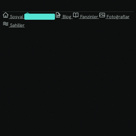
Sosyal
Kütüphane
Blog
Fanzinler
Fotoğraflar
Sahiller