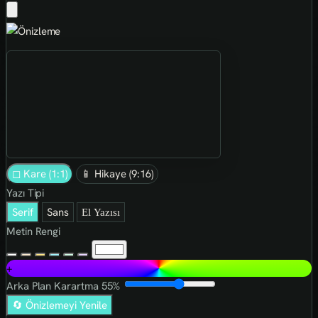
◻ Kare (1:1)
📱 Hikaye (9:16)
Yazı Tipi
Serif
Sans
El Yazısı
Metin Rengi
+
Arka Plan Karartma
55%
🔄 Önizlemeyi Yenile