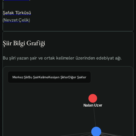
Şafak Türküsü
(Nevzet Çelik)
Şiir Bilgi Grafiği
Bu şiiri yazan şair ve ortak kelimeler üzerinden edebiyat ağı.
Merkez Şiir
Bu Şair
Kelime
Kesişen Şiirler
Diğer Şairler