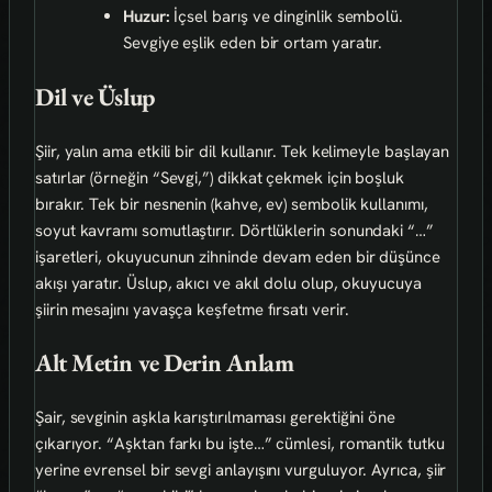
Huzur:
İçsel barış ve dinginlik sembolü.
Sevgiye eşlik eden bir ortam yaratır.
Dil ve Üslup
Şiir, yalın ama etkili bir dil kullanır. Tek kelimeyle başlayan
satırlar (örneğin “Sevgi,”) dikkat çekmek için boşluk
bırakır. Tek bir nesnenin (kahve, ev) sembolik kullanımı,
soyut kavramı somutlaştırır. Dörtlüklerin sonundaki “…”
işaretleri, okuyucunun zihninde devam eden bir düşünce
akışı yaratır. Üslup, akıcı ve akıl dolu olup, okuyucuya
şiirin mesajını yavaşça keşfetme fırsatı verir.
Alt Metin ve Derin Anlam
Şair, sevginin aşkla karıştırılmaması gerektiğini öne
çıkarıyor. “Aşktan farkı bu işte…” cümlesi, romantik tutku
yerine evrensel bir sevgi anlayışını vurguluyor. Ayrıca, şiir