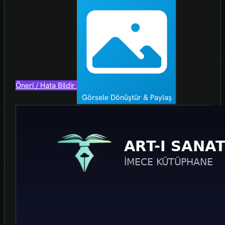
Öneri / Hata Bildir
Görsele Dönüştür & Paylaş