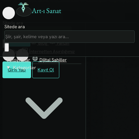
Art-ı Sanat
Sitede ara
Sitede ara
Art-ı Sosyal
İmece
Kütüphane
Blog
Fanzin
Rafları
İnternetten Aşırdığımız
Fotoğraflar
Dijital Sahiller
Kategoriler
Giriş Yap
Kayıt Ol