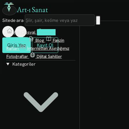
Art-ı Sanat
Sitede ara
Art-ı Sosyal
İmece
Kütüphane
Blog
Fanzin
Giriş Yap
Kayıt Ol
Rafları
İnternetten Aşırdığımız
Fotoğraflar
Dijital Sahiller
Kategoriler