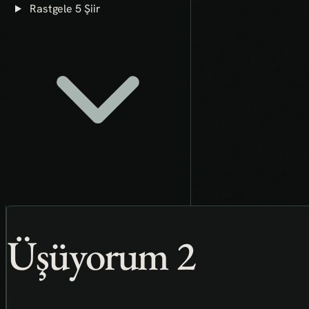
Rastgele 5 Şiir
Üşüyorum 2