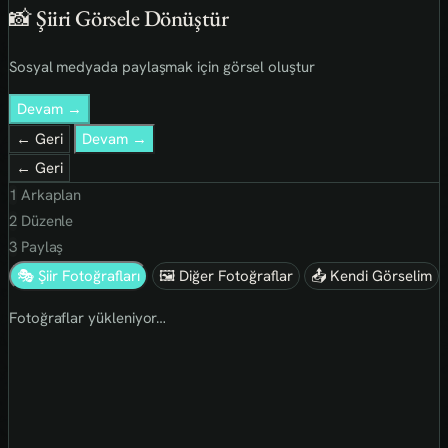
📸 Şiiri Görsele Dönüştür
Sosyal medyada paylaşmak için görsel oluştur
Devam →
← Geri
Devam →
← Geri
1
Arkaplan
2
Düzenle
3
Paylaş
🎭 Şiir Fotoğrafları
🖼 Diğer Fotoğraflar
📤 Kendi Görselim
Fotoğraflar yükleniyor…