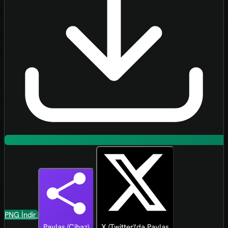
PNG İndir
Paylaş (Cihaz)
X (Twitter)'da Paylaş