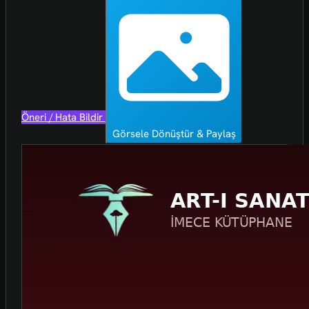
Öneri / Hata Bildir
Görsele Dönüştür & Paylaş