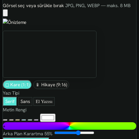
Görsel seç veya sürükle bırak
JPG, PNG, WEBP — maks. 8 MB
◻ Kare (1:1)
📱 Hikaye (9:16)
Yazı Tipi
Serif
Sans
El Yazısı
Metin Rengi
+
Arka Plan Karartma
55%