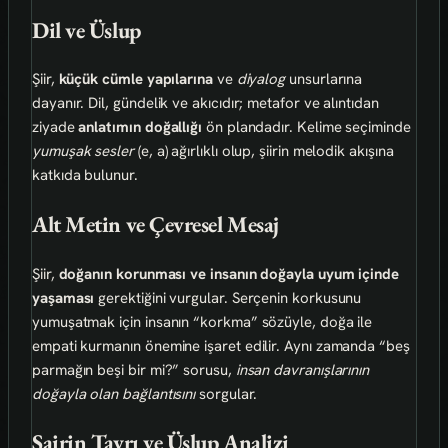
Dil ve Üslup
Şiir,
küçük cümle yapılarına
ve
diyalog
unsurlarına
dayanır. Dil, gündelik ve akıcıdır; metafor ve alıntıdan
ziyade
anlatımın doğallığı
ön plandadır. Kelime seçiminde
yumuşak sesler
(e, a) ağırlıklı olup, şiirin melodik akışına
katkıda bulunur.
Alt Metin ve Çevresel Mesaj
Şiir,
doğanın korunması ve insanın doğayla uyum içinde
yaşaması
gerektiğini vurgular. Serçenin korkusunu
yumuşatmak için insanın “korkma” sözüyle, doğa ile
empati kurmanın önemine işaret edilir. Aynı zamanda “beş
parmağın beşi bir mi?” sorusu,
insan davranışlarının
doğayla olan bağlantısını
sorgular.
Şairin Tavrı ve Üslup Analizi