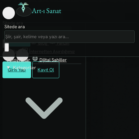
Art-ı Sanat
Sitede ara
Sitede ara
Art-ı Sosyal
İmece
Kütüphane
Blog
Fanzin
Rafları
İnternetten Aşırdığımız
Fotoğraflar
Dijital Sahiller
Kategoriler
Giriş Yap
Kayıt Ol