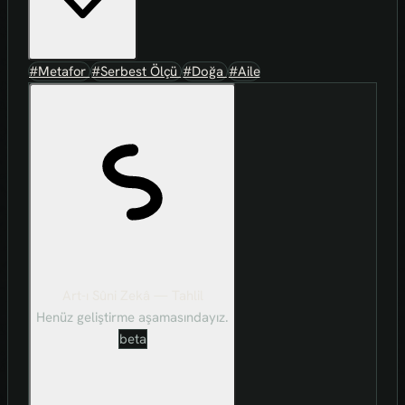
#Metafor
#Serbest Ölçü
#Doğa
#Aile
Art-ı Sûni Zekâ — Tahlil
Henüz geliştirme aşamasındayız.
beta