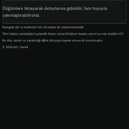
Düğümlere tıklayarak detaylarına gidebilir, fare topuyla
yakınlaştırabilirsiniz.
Rastgele şiir ve kelimeler her 24 saatte bir yenilenmektedir.
Tüm hakları saklıdır.(biz kaybettik bulan varsa info@art-isanat.com.tr'ye mail atabilir mi?)
Bu site, sanatı ve yaratıcılığı dijital dünyaya taşıma arzusu ile kurulmuştur.
© 2026 Art-ı Sanat