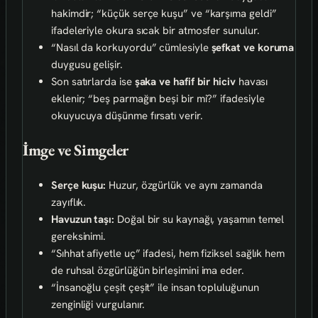
hakimdir; “küçük serçe kuşu” ve “karşıma geldi”
ifadeleriyle okura sıcak bir atmosfer sunulur.
“Nasıl da korkuyordu” cümlesiyle
şefkat ve koruma
duygusu gelişir.
Son satırlarda ise
şaka ve hafif bir hiciv
havası
eklenir; “beş parmağın beşi bir mi?” ifadesiyle
okuyucuya düşünme fırsatı verir.
İmge ve Simgeler
Serçe kuşu:
Huzur, özgürlük ve aynı zamanda
zayıflık.
Havuzun taşı:
Doğal bir su kaynağı, yaşamın temel
gereksinimi.
“Sıhhat afiyetle uç” ifadesi, hem fiziksel sağlık hem
de ruhsal özgürlüğün birleşimini ima eder.
“İnsanoğlu çeşit çeşit” ile insan topluluğunun
zenginliği vurgulanır.