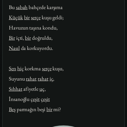
Bu
sabah
bahçede karşıma
Küçük
bir
serçe
kuşu geldi;
Havuzun taşına kondu,
Bir
içti,
bir
doğruldu,
Nasıl
da korkuyordu.
Sen
hiç
korkma
serçe
kuşu,
Suyunu
rahat
rahat
iç
,
Sıhhat
afiyetle
uç
,
İnsanoğlu
çeşit
çeşit
Beş
parmağın beşi
bir
mi?