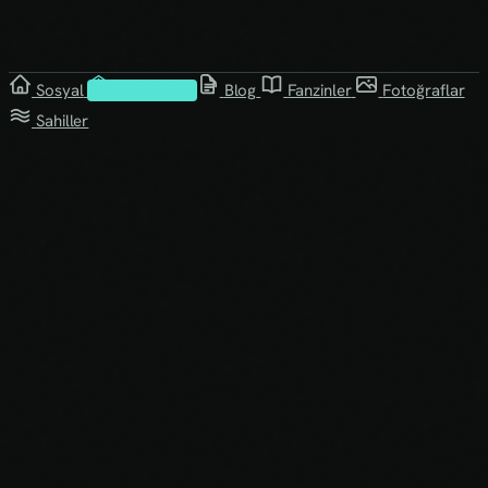
Sosyal
Kütüphane
Blog
Fanzinler
Fotoğraflar
Sahiller