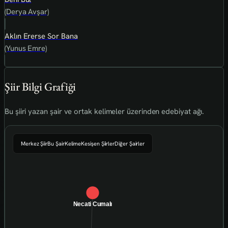
(Derya Avşar)
Aklın Ererse Sor Bana
(Yunus Emre)
Şiir Bilgi Grafiği
Bu şiiri yazan şair ve ortak kelimeler üzerinden edebiyat ağı.
Merkez Şiir
Bu Şair
Kelime
Kesişen Şiirler
Diğer Şairler