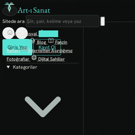
Art-ı Sanat
Sitede ara
Art-ı Sosyal
İmece
Kütüphane
Blog
Fanzin
Giriş Yap
Kayıt Ol
Rafları
İnternetten Aşırdığımız
Fotoğraflar
Dijital Sahiller
Kategoriler