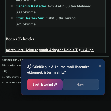
440 okunma
Cananını Kasteder
Avni (Fatih Sultan Mehmed)
380 okunma
Otuz Beş Yaş Şiiri
Cahit Sıtkı Tarancı
321 okunma
Benzer Kelimeler
Adres kartı
Adını taşımak
Adaptör
Daldız
Tığlık
Akçe
Rastgele şiir ve kelimeler her 24 saatte bir yenilenmektedir.
×
Tüm hakları saklıdır.(biz kaybettik bulan varsa info@art-isanat.com.tr'ye mail atabilir
📬 Günlük şiir & kelime mail listemize
mi?)
eklenmek ister misiniz?
Bu site, sanatı ve yaratıcılığı dijital dünyaya taşıma arzusu ile kurulmuştur.
© 2026 Art-ı Sanat
Evet, isterim! 🎉
Hayır