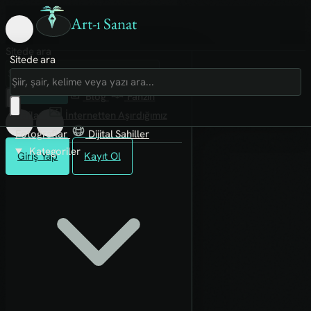
Art-ı Sanat
Sitede ara
Sitede ara
Art-ı Sosyal
İmece
Kütüphane
Blog
Fanzin
Rafları
İnternetten Aşırdığımız
Fotoğraflar
Dijital Sahiller
Kategoriler
Giriş Yap
Kayıt Ol