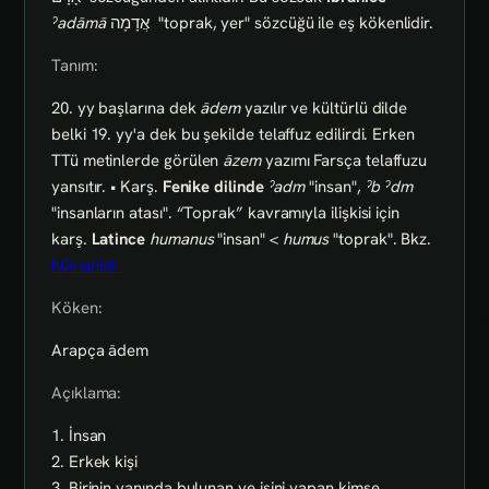
ˀadāmā
אֲדָמָה
"toprak, yer" sözcüğü ile eş kökenlidir.
Tanım:
20. yy başlarına dek
ādem
yazılır ve kültürlü dilde
belki 19. yy'a dek bu şekilde telaffuz edilirdi. Erken
TTü metinlerde görülen
āzem
yazımı Farsça telaffuzu
yansıtır. • Karş.
Fenike dilinde
ˀadm
"insan",
ˀb
ˀdm
"insanların atası". “Toprak” kavramıyla ilişkisi için
karş.
Latince
humanus
"insan" <
humus
"toprak". Bkz.
hümanist.
Köken:
Arapça ādem
Açıklama:
1. İnsan
2. Erkek kişi
3. Birinin yanında bulunan ve işini yapan kimse