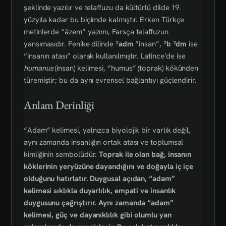
şeklinde yazılır ve telaffuzu da kültürlü dilde 19.
yüzyıla kadar bu biçimde kalmıştır. Erken Türkçe
metinlerde “āzem” yazımı, Farsça telaffuzun
yansımasıdır. Fenike dilinde
ˀadm
“insan”,
ˀb ˀdm
ise
“insanın atası” olarak kullanılmıştır. Latince’de ise
humanus
(insan) kelimesi, “humus” (toprak) kökünden
türemiştir; bu da aynı evrensel bağlantıyı güçlendirir.
Anlam Derinliği
“Adam” kelimesi, yalnızca biyolojik bir varlık değil,
aynı zamanda insanlığın ortak atası ve toplumsal
kimliğinin sembolüdür.
Toprak ile olan bağ, insanın
köklerinin yeryüzüne dayandığını ve doğayla iç içe
olduğunu hatırlatır. Duygusal açıdan, “adam”
kelimesi sıklıkla duyarlılık, empati ve insanlık
duygusunu çağrıştırır. Aynı zamanda “adam”
kelimesi, güç ve dayanıklılık gibi olumlu yan