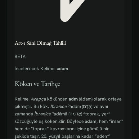
Art-ı Sûni Dimağ Tahlili
BETA
İncelenecek Kelime:
adam
Köken ve Tarihçe
Kelime,
Arapça
kökünden
adm
(ādam) olarak ortaya
çıkmıştır. Bu kök,
İbranice
ˀādām (אָדָם) ve aynı
zamanda
İbranice
ˀadāmā (אֲדָמָה) “toprak, yer”
sözcüğüyle eş kökenlidir. Böylece
adam
, hem “insan”
hem de “toprak” kavramlarını içine gömülü bir
şekilde taşır. 20. yüzyıl başlarına kadar “ādem”