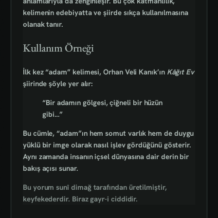
anlamlarıyla da zenginleşir. Bu çok katmanlılık,
kelimenin edebiyatta ve şiirde sıkça kullanılmasına
olanak tanır.
Kullanım Örneği
İlk kez “adam” kelimesi, Orhan Veli Kanık’ın
Kâğıt Ev
şiirinde şöyle yer alır:
“Bir adamın gölgesi, çiğneli bir hüzün
gibi…”
Bu cümle, “adam”ın hem somut varlık hem de duygu
yüklü bir imge olarak nasıl işlev gördüğünü gösterir.
Aynı zamanda insanın içsel dünyasına dair derin bir
bakış açısı sunar.
Bu yorum sunî dimağ tarafından üretilmiştir,
keyfekederdir. Biraz gayr-i ciddidir.