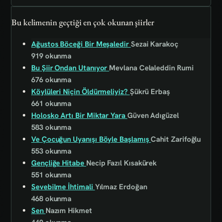
Bu kelimenin geçtiği en çok okunan şiirler
Ağustos Böceği Bir Meşaledir
Sezai Karakoç
919 okunma
Bu Şiir Ondan Utanıyor
Mevlana Celaleddin Rumi
676 okunma
Köylüleri Niçin Öldürmeliyiz?
Şükrü Erbaş
661 okunma
Holosko Artı Bir Miktar Yara
Güven Adıgüzel
583 okunma
Ve Çocuğun Uyanışı Böyle Başlamış
Cahit Zarifoğlu
553 okunma
Gençliğe Hitabe
Necip Fazıl Kısakürek
551 okunma
Sevebilme İhtimali
Yılmaz Erdoğan
468 okunma
Sen
Nazım Hikmet