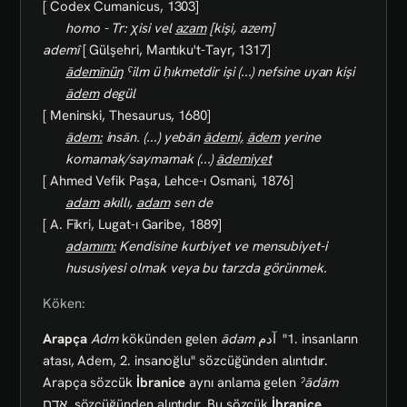
[ Codex Cumanicus, 1303]
homo - Tr: χisi vel
azam
[kişi, azem]
ademî
[ Gülşehri, Mantıku't-Tayr, 1317]
ādemīnüŋ
ˁilm ü ḥıkmetdir işi (...) nefsine uyan kişi
ādem
degül
[ Meninski, Thesaurus, 1680]
ādem:
insān. (...) yebān
ādemi,
ādem
yerine
komamak/saymamak (...)
ādemiyet
[ Ahmed Vefik Paşa, Lehce-ı Osmani, 1876]
adam
akıllı,
adam
sen de
[ A. Fikri, Lugat-ı Garibe, 1889]
adamım:
Kendisine kurbiyet ve mensubiyet-i
hususiyesi olmak veya bu tarzda görünmek.
Köken:
Arapça
Adm
kökünden gelen
ādam
آدم
"1. insanların
atası, Adem, 2. insanoğlu" sözcüğünden alıntıdır.
Arapça sözcük
İbranice
aynı anlama gelen
ˀādām
אָדָם
sözcüğünden alıntıdır. Bu sözcük
İbranice