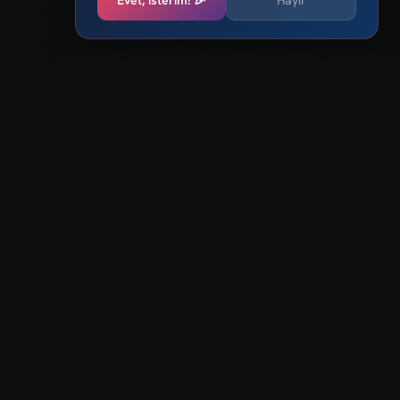
Evet, isterim! 🎉
Hayır