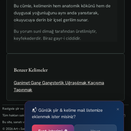
Bu cümle, kelimenin hem anatomik kökünü hem de
duygusal yoğunluğunu aynı anda yansıtarak,
okuyucuya derin bir içsel gerilim sunar.
Bu yorum sunî dimağ tarafından üretilmiştir,
keyfekederdir. Biraz gayr-i ciddidir.
Benzer Kelimeler
Ganimet
Gang
Gangsterlik
Uğraşılmak
Kaçışma
Tapınmak
×
Rastgele şiir ve kelimeler her 24 saatte bir yenilenmektedir.
📬 Günlük şiir & kelime mail listemize
Tüm hakları saklıdır.(biz kaybettik bulan varsa info@art-isanat.com.tr'ye mail atabilir mi?)
eklenmek ister misiniz?
Bu site, sanatı ve yaratıcılığı dijital dünyaya taşıma arzusu ile kurulmuştur.
© 2026 Art-ı Sanat