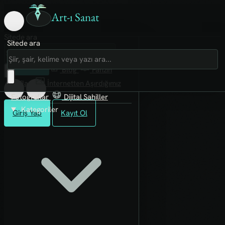
Art-ı Sanat
Sitede ara
Sitede ara
Art-ı Sosyal
İmece
Kütüphane
Blog
Fanzin
Rafları
İnternetten Aşırdığımız
Fotoğraflar
Dijital Sahiller
Kategoriler
Giriş Yap
Kayıt Ol