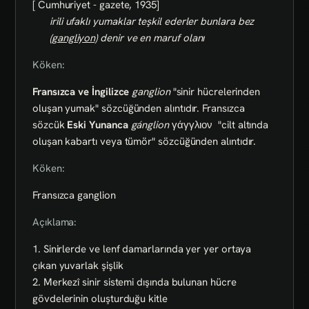
[ Cumhuriyet - gazete, 1935]
irili ufaklı yumaklar teşkil ederler bunlara bez
(
gangliyon)
denir ve en maruf olanı
Köken:
Fransızca ve İngilizce
ganglion
"sinir hücrelerinden
oluşan yumak" sözcüğünden alıntıdır. Fransızca
sözcük
Eski Yunanca
gánglion
γάγγλιον
"cilt altında
oluşan kabartı veya tümör" sözcüğünden alıntıdır.
Köken:
Fransızca ganglion
Açıklama:
1. Sinirlerde ve lenf damarlarında yer yer ortaya
çıkan yuvarlak şişlik
2. Merkezî sinir sistemi dışında bulunan hücre
gövdelerinin oluşturduğu kitle