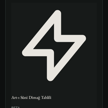
Art-ı Sûni Dimağ Tahlili
BETA