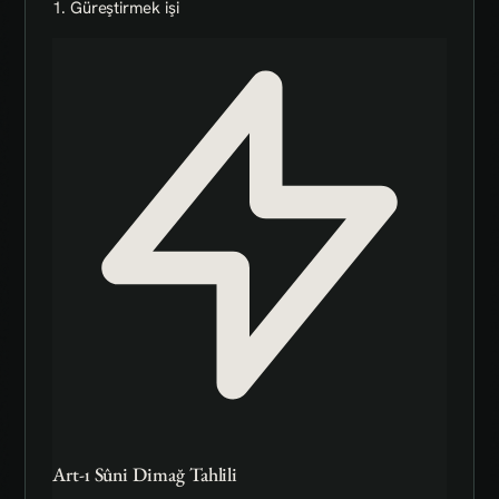
1. Güreştirmek işi
Art-ı Sûni Dimağ Tahlili