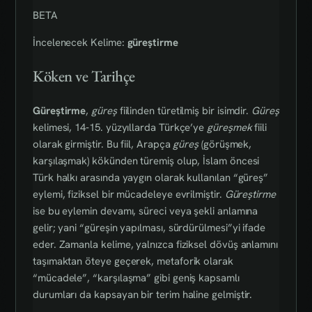
BETA
İncelenecek Kelime:
güreştirme
Köken ve Tarihçe
Güreştirme
,
güreş
fiilinden türetilmiş bir isimdir.
Güreş
kelimesi, 14‑15. yüzyıllarda Türkçe’ye
güreşmek
fiili
olarak girmiştir. Bu fiil, Arapça
güreş
(görüşmek,
karşılaşmak) kökünden türemiş olup, İslam öncesi
Türk halkı arasında yaygın olarak kullanılan “güreş”
eylemi, fiziksel bir mücadeleye evrilmiştir.
Güreştirme
ise bu eylemin devamı, süreci veya şekli anlamına
gelir; yani “güreşin yapılması, sürdürülmesi”yi ifade
eder. Zamanla kelime, yalnızca fiziksel dövüş anlamını
taşımaktan öteye geçerek, metaforik olarak
“mücadele”, “karşılaşma” gibi geniş kapsamlı
durumları da kapsayan bir terim haline gelmiştir.