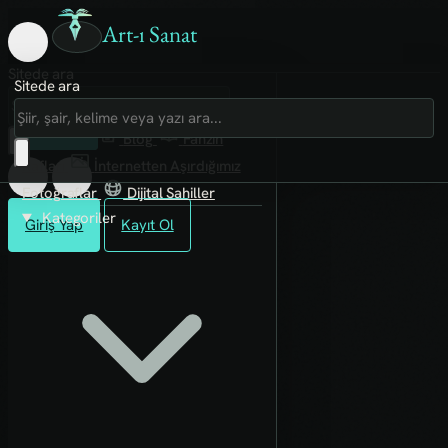
Art-ı Sanat
Sitede ara
Sitede ara
Art-ı Sosyal
İmece
Kütüphane
Blog
Fanzin
Rafları
İnternetten Aşırdığımız
Fotoğraflar
Dijital Sahiller
Kategoriler
Giriş Yap
Kayıt Ol