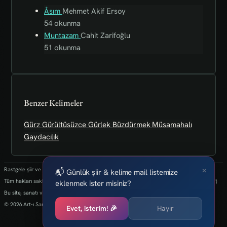
Âsım
Mehmet Akif Ersoy
54 okunma
Muntazam
Cahit Zarifoğlu
51 okunma
Benzer Kelimeler
Gürz
Gürültüsüzce
Gürlek
Büzdürmek
Müsamahalı
Gaydacılık
×
Rastgele şiir ve kelimeler her 24 saatte bir yenilenmektedir.
📬 Günlük şiir & kelime mail listemize
Tüm hakları saklıdır.(biz kaybettik bulan varsa info@art-isanat.com.tr'ye mail atabilir mi?)
eklenmek ister misiniz?
Bu site, sanatı ve yaratıcılığı dijital dünyaya taşıma arzusu ile kurulmuştur.
© 2026 Art-ı Sanat
Evet, isterim! 🎉
Hayır