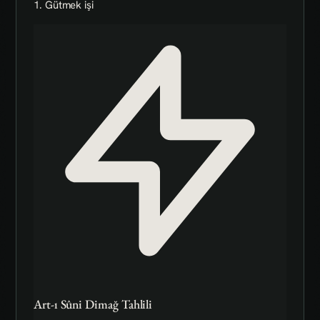
1. Gütmek işi
Art-ı Sûni Dimağ Tahlili