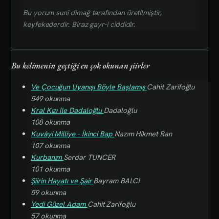
Bu yorum sunî dimağ tarafından üretilmiştir,
keyfekederdir. Biraz gayr-i ciddidir.
Bu kelimenin geçtiği en çok okunan şiirler
Ve Çocuğun Uyanışı Böyle Başlamış
Cahit Zarifoğlu
549 okunma
Kral Kızı Ile Dadaloğlu
Dadaloğlu
108 okunma
Kuvâyi Milliye - İkinci Bap
Nazım Hikmet Ran
107 okunma
Kurbanım
Serdar TUNCER
101 okunma
Şiirin Hayatı ve Şair
Bayram BALCI
59 okunma
Yedi Güzel Adam
Cahit Zarifoğlu
57 okunma