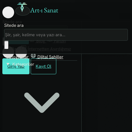
Art-ı Sanat
Sitede ara
Sitede ara
Art-ı Sosyal
İmece
Kütüphane
Blog
Fanzin
Rafları
İnternetten Aşırdığımız
Fotoğraflar
Dijital Sahiller
Kategoriler
Giriş Yap
Kayıt Ol