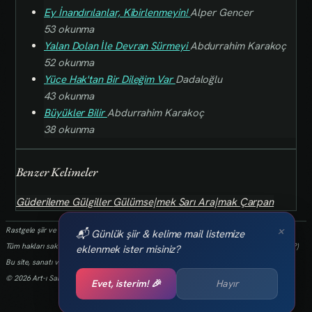
Ey İnandırılanlar, Kibirlenmeyin!
Alper Gencer
53 okunma
Yalan Dolan İle Devran Sürmeyi
Abdurrahim Karakoç
52 okunma
Yüce Hak'tan Bir Dileğim Var
Dadaloğlu
43 okunma
Büyükler Bilir
Abdurrahim Karakoç
38 okunma
Benzer Kelimeler
Güderileme
Gülgiller
Gülümse|mek
Sarı
Ara|mak
Çarpan
×
Rastgele şiir ve kelimeler her 24 saatte bir yenilenmektedir.
📬 Günlük şiir & kelime mail listemize
Tüm hakları saklıdır.(biz kaybettik bulan varsa info@art-isanat.com.tr'ye mail atabilir mi?)
eklenmek ister misiniz?
Bu site, sanatı ve yaratıcılığı dijital dünyaya taşıma arzusu ile kurulmuştur.
© 2026 Art-ı Sanat
Evet, isterim! 🎉
Hayır