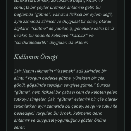
sürekli sürdürmek, zorluklarla başa çıkmak ve
sonuçta bir şeyler üretmek anlamına gelir. Bu
bağlamda “gütme”, yalnızca fiziksel bir eylem değil,
aynı zamanda zihinsel ve duygusal bir süreç olarak
algılanır. “Gütme” ile yapılan iş, genellikle kalıcı bir iz
bırakır; bu nedenle kelimeye “kalıcılık” ve
“sürdürülebilirlik” duyguları da eklenir.
Kullanım Örneği
Şair Nazım Hikmet’in “Yaşamak” adlı şiirinden bir
alıntı:
“Yorgun bedenle gütme, yürekten bir çile;
gönül, göğsünde taşıdığın sevgiyle gütme.”
Burada
“gütme”, hem fiziksel bir çabayı hem de kalpten gelen
tutkuyu simgeler. Şair, “gütme” eylemini bir çile olarak
tanımlarken aynı zamanda bu çabayı sevgi ve tutku ile
beslediğini vurgular. Bu örnek, kelimenin derin
anlamını ve duygusal yoğunluğunu gözler önüne
serer.