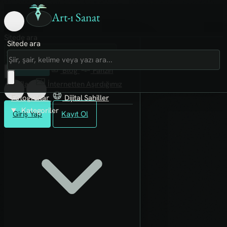
Art-ı Sanat
Sitede ara
Sitede ara
Art-ı Sosyal
İmece
Kütüphane
Blog
Fanzin
Rafları
İnternetten Aşırdığımız
Fotoğraflar
Dijital Sahiller
Kategoriler
Giriş Yap
Kayıt Ol