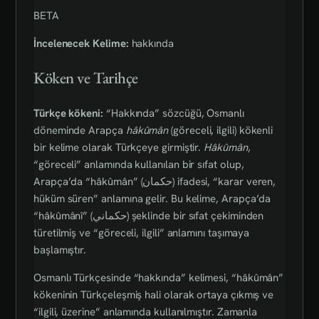
BETA
İncelenecek Kelime:
hakkında
Köken ve Tarihçe
Türkçe kökeni:
“Hakkında” sözcüğü, Osmanlı
döneminde Arapça
hâkûmân
(göreceli, ilgili) kökenli
bir kelime olarak Türkçeye girmiştir.
Hâkûmân
,
“göreceli” anlamında kullanılan bir sıfat olup,
Arapça’da “hâkûmân” (حكمان) ifadesi, “karar veren,
hüküm süren” anlamına gelir. Bu kelime, Arapça’da
“hâkûmânî” (حكماني) şeklinde bir sıfat çekiminden
türetilmiş ve “göreceli, ilgili” anlamını taşımaya
başlamıştır.
Osmanlı Türkçesinde “hakkında” kelimesi, “hâkûmân”
kökeninin Türkçeleşmiş hali olarak ortaya çıkmış ve
“ilgili, üzerine” anlamında kullanılmıştır. Zamanla