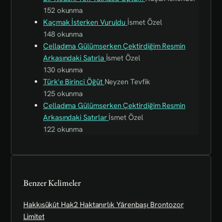
152 okunma
Kaçmak İsterken Vuruldu
İsmet Özel
148 okunma
Celladıma Gülümserken Çektirdiğim Resmin
Arkasındaki Satırla
İsmet Özel
130 okunma
Türk'e Birinci Öğüt
Neyzen Tevfik
125 okunma
Celladıma Gülümserken Çektirdiğim Resmin
Arkasındaki Satırlar
İsmet Özel
122 okunma
Benzer Kelimeler
Hakkısükût
Hak2
Haktanırlık
Yârenbaşı
Brontozor
Limitet