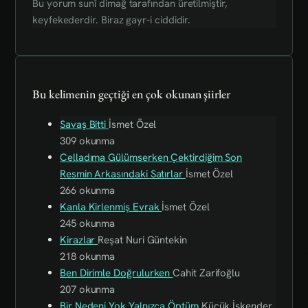
Bu yorum sunî dimağ tarafından üretilmiştir,
keyfekederdir. Biraz gayr-i ciddidir.
Bu kelimenin geçtiği en çok okunan şiirler
Savaş Bitti
İsmet Özel
309 okunma
Celladıma Gülümserken Çektirdiğim Son
Resmin Arkasındaki Satırlar
İsmet Özel
266 okunma
Kanla Kirlenmiş Evrak
İsmet Özel
245 okunma
Kirazlar
Reşat Nuri Güntekin
218 okunma
Ben Dirimle Doğrulurken
Cahit Zarifoğlu
207 okunma
Bir Nedeni Yok Yalnızca Öptüm
Küçük İskender