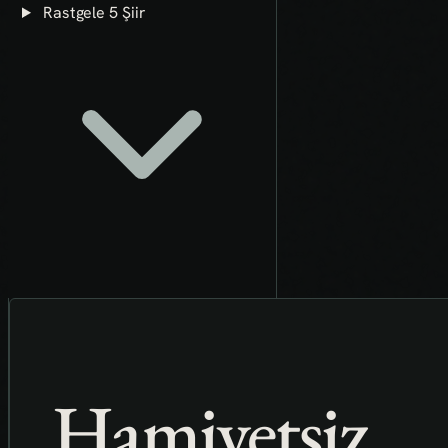
Rastgele 5 Şiir
Hamiyetsiz