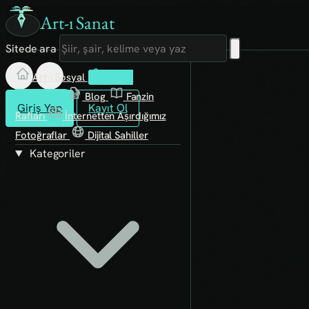
Art-ı Sanat
Sitede ara
Art-ı Sosyal
İmece
Kütüphane
Blog
Fanzin
Giriş Yap
Kayıt Ol
Rafları
İnternetten Aşırdığımız
Fotoğraflar
Dijital Sahiller
Kategoriler