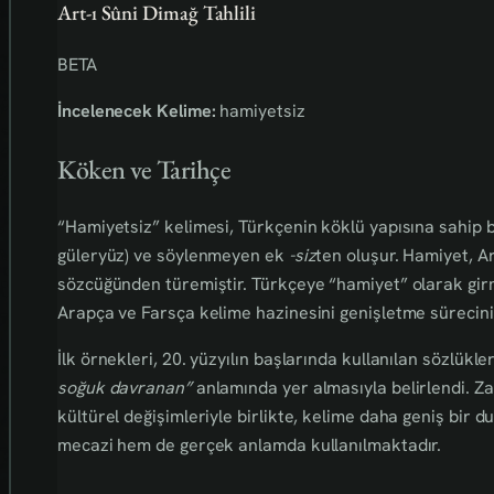
Art-ı Sûni Dimağ Tahlili
BETA
İncelenecek Kelime:
hamiyetsiz
Köken ve Tarihçe
“Hamiyetsiz” kelimesi, Türkçenin köklü yapısına sahip b
güleryüz) ve söylenmeyen ek
-siz
ten oluşur. Hamiyet, A
sözcüğünden türemiştir. Türkçeye “hamiyet” olarak girm
Arapça ve Farsça kelime hazinesini genişletme sürecinin
İlk örnekleri, 20. yüzyılın başlarında kullanılan sözlükl
soğuk davranan”
anlamında yer almasıyla belirlendi. Zam
kültürel değişimleriyle birlikte, kelime daha geniş bir
mecazi hem de gerçek anlamda kullanılmaktadır.