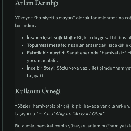
Anlam Derinliği
Yüzeyde “hamiyeti olmayan” olarak tanımlanmasına rağ
barındırır:
İnsanın içsel soğukluğu:
Kişinin duygusal bir boşluk
Toplumsal mesafe:
İnsanlar arasındaki sıcaklık ek
Estetik bir eleştiri:
Sanat eserinde “hamiyetsiz” bir
yorumlanabilir.
İnce bir öteyi:
Sözlü veya yazılı iletişimde “hamiye
taşıyabilir.
Kullanım Örneği
“Sözleri hamiyetsiz bir çığlık gibi havada yankılanırken
taşıyordu.” –
Yusuf Atılgan, “Anayurt Oteli”
Bu cümle, hem kelimenin yüzeysel anlamını (“hamiyetsiz