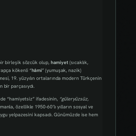
ir birleşik sözcük olup,
hamiyet
(sıcaklık,
rapça kökenli “
hâmi
” (yumuşak, nazik)
esi, 19. yüzyılın ortalarında modern Türkçenin
 bir parçasıydı.
erde “hamiyetsiz” ifadesinin,
“güleryüzsüz,
anla, özellikle 1950‑60’lı yılların sosyal ve
 duygu yelpazesini kapsadı. Günümüzde ise hem