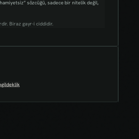
amiyetsiz” sözcüğü, sadece bir nitelik değil,
r. Biraz gayr-i ciddidir.
ngildeklik