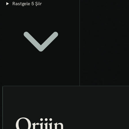
Rastgele 5 Şiir
Orijin