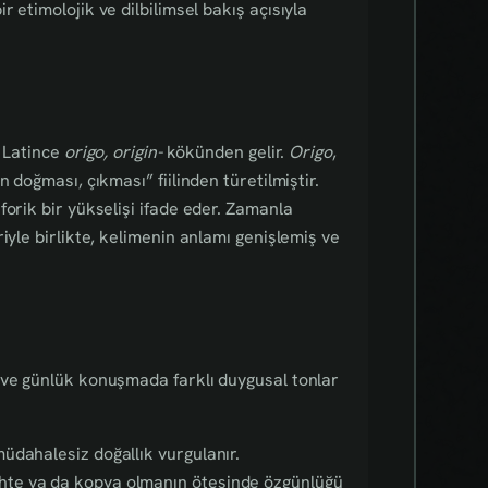
r etimolojik ve dilbilimsel bakış açısıyla
e Latince
origo, origin-
kökünden gelir.
Origo
,
 doğması, çıkması” fiilinden türetilmiştir.
orik bir yükselişi ifade eder. Zamanla
iyle birlikte, kelimenin anlamı genişlemiş ve
 ve günlük konuşmada farklı duygusal tonlar
 müdahalesiz doğallık vurgulanır.
 sahte ya da kopya olmanın ötesinde özgünlüğü