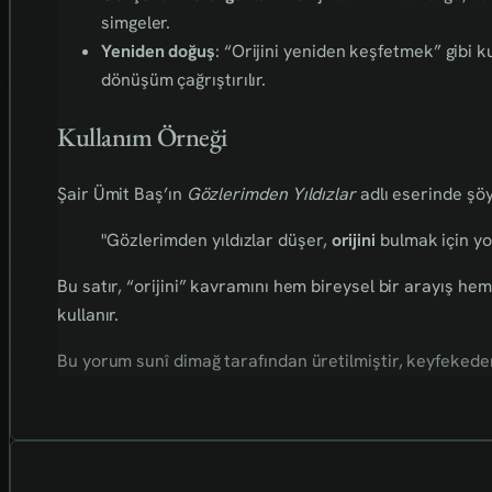
simgeler.
Yeniden doğuş
: “Orijini yeniden keşfetmek” gibi k
dönüşüm çağrıştırılır.
Kullanım Örneği
Şair Ümit Baş’ın
Gözlerimden Yıldızlar
adlı eserinde şöy
"Gözlerimden yıldızlar düşer,
orijini
bulmak için yo
Bu satır, “orijini” kavramını hem bireysel bir arayış he
kullanır.
Bu yorum sunî dimağ tarafından üretilmiştir, keyfekederdi