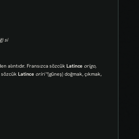
) si
den alıntıdır. Fransızca sözcük
Latince
origo,
u sözcük
Latince
oriri
"(güneş) doğmak, çıkmak,