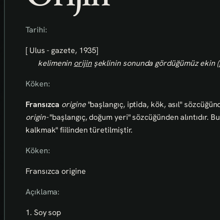
Tarihi:
[ Ulus - gazete, 1935]
kelimenin
orijin
şeklinin sonunda gördüğümüz ekin (ğ
Köken:
Fransızca
origine
"başlangıç, iptida, kök, asıl" sözcüğün
origin-
"başlangıç, doğum yeri" sözcüğünden alıntıdır. B
kalkmak" fiilinden türetilmiştir.
Köken:
Fransızca origine
Açıklama:
1. Soy sop