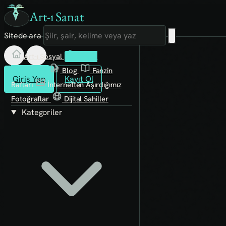
Art-ı Sanat
Sitede ara
Art-ı Sosyal
İmece
Kütüphane
Blog
Fanzin
Giriş Yap
Kayıt Ol
Rafları
İnternetten Aşırdığımız
Fotoğraflar
Dijital Sahiller
Kategoriler