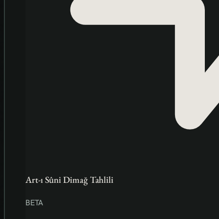
Art-ı Sûni Dimağ Tahlili
BETA