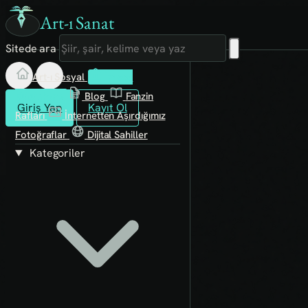
Art-ı Sanat
Sitede ara
Art-ı Sosyal
İmece
Kütüphane
Blog
Fanzin
Giriş Yap
Kayıt Ol
Rafları
İnternetten Aşırdığımız
Fotoğraflar
Dijital Sahiller
Kategoriler