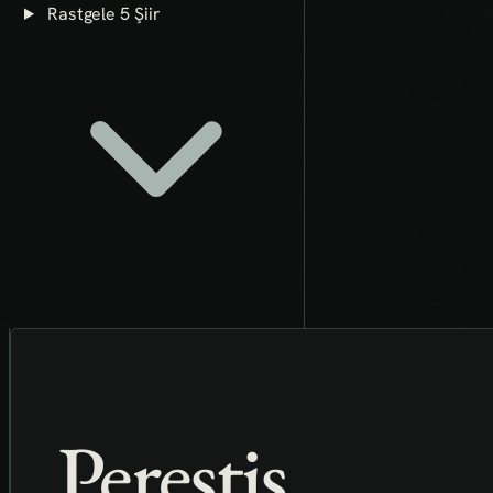
Rastgele 5 Şiir
Perestiş