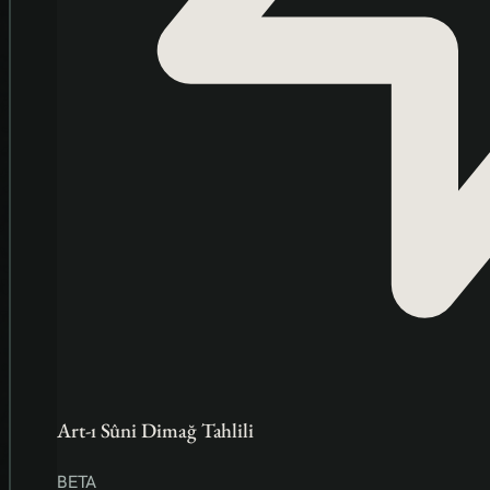
Art-ı Sûni Dimağ Tahlili
BETA