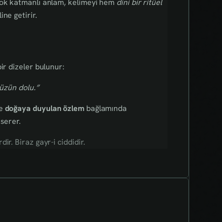
çok katmanlı anlam, kelimeyi hem
dini bir ritüel
ne getirir.
ir dizeler bulunur:
hüzün dolu.”
e
doğaya duyulan özlem
bağlamında
serer.
r. Biraz gayr-i ciddidir.