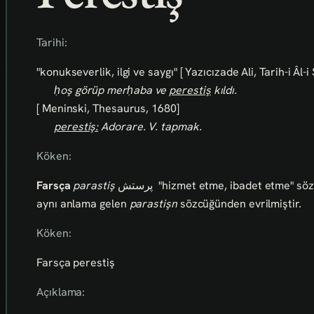
Tarihi:
"konukseverlik, ilgi ve saygı" [ Yazıcızade Ali, Tarih-i Âl-
ḥoş görüp merḥaba ve
perestiş
kıldı.
[ Meninski, Thesaurus, 1680]
perestiş:
Adorare. V. tapmak.
Köken:
Farsça
parastiş
پرستش
"hizmet etme, ibadet etme" söz
aynı anlama gelen
parastişn
sözcüğünden evrilmiştir.
Köken:
Farsça perestiş
Açıklama: