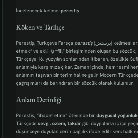
İncelenecek kelime:
perestiş
Köken ve Tarihçe
Perestiş, Türkçeye Farsça
parastiş
(پرستش) kelimes
etmek” ve ekli
-iş
“fiil” birleşiminden oluşan bu sözcük
Türkçeye 16. yüzyılın sonlarından itibaren, özellikle Su
anlamıyla karşımıza çıkar. Zaman içinde, hem resmi hem d
anlamını taşıyan bir terim haline gelir. Modern Türkçed
çağrışımları da barındıran bir sözcük olarak kullanılır.
Anlam Derinliği
Perestiş, “ibadet etme” ötesinde bir
duygusal yoğunluk
Türkçede
sevgi, özlem, takdir
gibi duygularla iç içe geçm
düşünceye duyulan derin bağlılık ifade edilirken; halk e