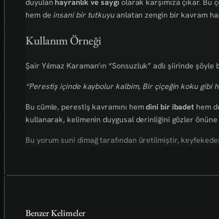
duyulan
hayranlık ve saygı
olarak karşımıza çıkar. Bu 
hem de
insani bir tutkuyu
anlatan zengin bir kavram hali
Kullanım Örneği
Şair Yılmaz Karaman’ın “Sonsuzluk” adlı şiirinde şöyle b
“Perestiş içinde kaybolur kalbim, Bir çiçeğin koku gibi 
Bu cümle, perestiş kavramını hem
dini bir ibadet
hem d
kullanarak, kelimenin duygusal derinliğini gözler önüne 
Bu yorum sunî dimağ tarafından üretilmiştir, keyfekederdi
Benzer Kelimeler