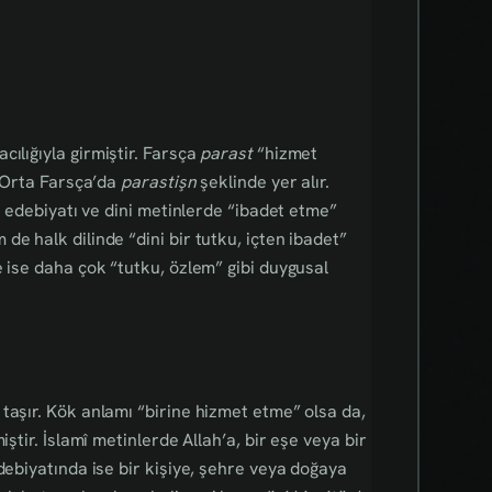
i aracılığıyla girmiştir. Farsça
parast
“hizmet
, Orta Farsça’da
parastişn
şeklinde yer alır.
fi edebiyatı ve dini metinlerde “ibadet etme”
e halk dilinde “dini bir tutku, içten ibadet”
e ise daha çok “tutku, özlem” gibi duygusal
taşır. Kök anlamı “birine hizmet etme” olsa da,
iştir. İslamî metinlerde Allah’a, bir eşe veya bir
debiyatında ise bir kişiye, şehre veya doğaya